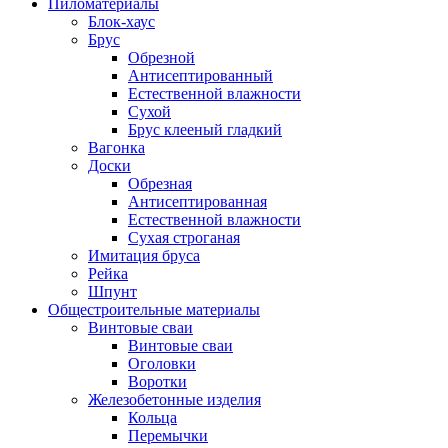
Пиломатериалы
Блок-хаус
Брус
Обрезной
Антисептированный
Естественной влажности
Сухой
Брус клееный гладкий
Вагонка
Доски
Обрезная
Антисептированная
Естественной влажности
Сухая строганая
Имитация бруса
Рейка
Шпунт
Общестроительные материалы
Винтовые сваи
Винтовые сваи
Оголовки
Воротки
Железобетонные изделия
Кольца
Перемычки