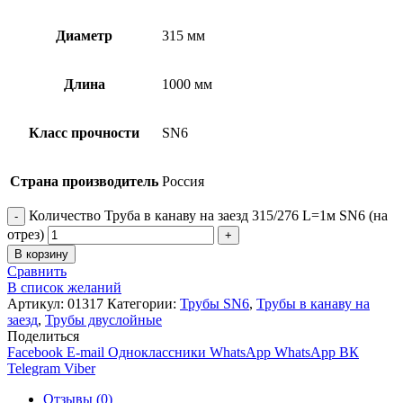
Диаметр
315 мм
Длина
1000 мм
Класс прочности
SN6
Страна производитель
Россия
Количество Труба в канаву на заезд 315/276 L=1м SN6 (на
отрез)
В корзину
Сравнить
В список желаний
Артикул:
01317
Категории:
Трубы SN6
,
Трубы в канаву на
заезд
,
Трубы двуслойные
Поделиться
Facebook
E-mail
Одноклассники
WhatsApp
WhatsApp
ВК
Telegram
Viber
Отзывы (0)