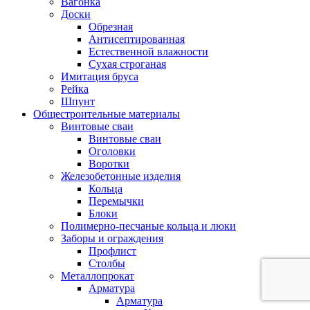
Вагонка
Доски
Обрезная
Антисептированная
Естественной влажности
Сухая строганая
Имитация бруса
Рейка
Шпунт
Общестроительные материалы
Винтовые сваи
Винтовые сваи
Оголовки
Воротки
Железобетонные изделия
Кольца
Перемычки
Блоки
Полимерно-песчаные кольца и люки
Заборы и ограждения
Профлист
Столбы
Металлопрокат
Арматура
Арматура