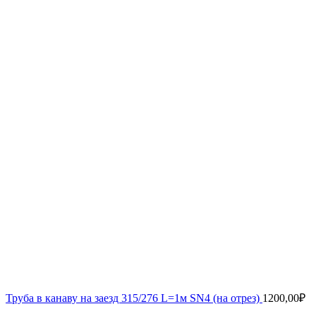
Труба в канаву на заезд 315/276 L=1м SN4 (на отрез)
1200,00
₽