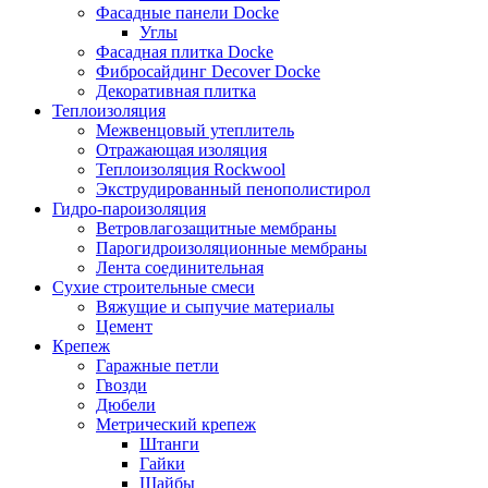
Фасадные панели Docke
Углы
Фасадная плитка Docke
Фибросайдинг Decover Docke
Декоративная плитка
Теплоизоляция
Межвенцовый утеплитель
Отражающая изоляция
Теплоизоляция Rockwool
Экструдированный пенополистирол
Гидро-пароизоляция
Ветровлагозащитные мембраны
Парогидроизоляционные мембраны
Лента соединительная
Сухие строительные смеси
Вяжущие и сыпучие материалы
Цемент
Крепеж
Гаражные петли
Гвозди
Дюбели
Метрический крепеж
Штанги
Гайки
Шайбы