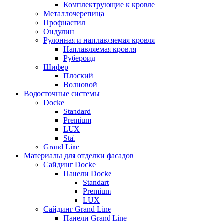
Комплектрующие к кровле
Металлочерепица
Профнастил
Ондулин
Рулонная и наплавляемая кровля
Наплавляемая кровля
Рубероид
Шифер
Плоский
Волновой
Водосточные системы
Docke
Standard
Premium
LUX
Stal
Grand Line
Материалы для отделки фасадов
Сайдинг Docke
Панели Docke
Standart
Premium
LUX
Сайдинг Grand Line
Панели Grand Line