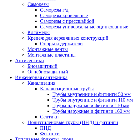
Саморезы
Саморезы г/д
Саморезы кровельные
Саморезы с прессшайбой
Саморезы универсальные оцинкованные
Кляймеры
Крепеж для деревянных конструкций
Опоры и держатели
Монтажные ленты
Монтажные пластины
Антисептики
Биозащитный
Огнебиозащитный
Инженерная сантехника
Канализация
Канализационные трубы
Трубы внутренние и фитинги 50 мм
Трубы внутренние и фитинги 110 мм
Трубы наружные и фитинги 110 мм
Трубы наружные и фитинги 160 мм
Септики
Полиэтиленовые трубы (ПНД) и фитинги
ПНД
Фитинги
Топливные брикеты, дрова