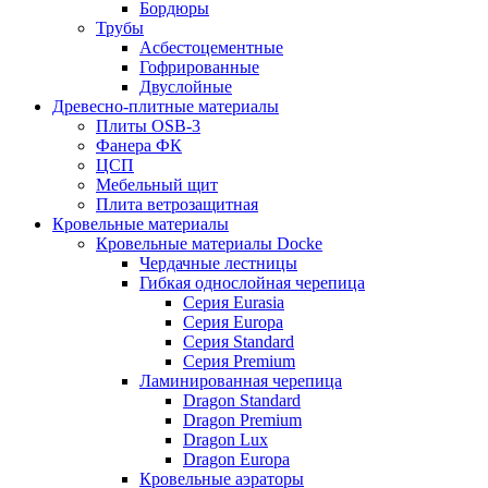
Бордюры
Трубы
Асбестоцементные
Гофрированные
Двуслойные
Древесно-плитные материалы
Плиты OSB-3
Фанера ФК
ЦСП
Мебельный щит
Плита ветрозащитная
Кровельные материалы
Кровельные материалы Docke
Чердачные лестницы
Гибкая однослойная черепица
Серия Eurasia
Серия Europa
Серия Standard
Серия Premium
Ламинированная черепица
Dragon Standard
Dragon Premium
Dragon Lux
Dragon Europa
Кровельные аэраторы