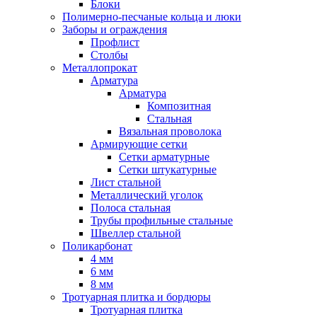
Блоки
Полимерно-песчаные кольца и люки
Заборы и ограждения
Профлист
Столбы
Металлопрокат
Арматура
Арматура
Композитная
Стальная
Вязальная проволока
Армирующие сетки
Сетки арматурные
Сетки штукатурные
Лист стальной
Металлический уголок
Полоса стальная
Трубы профильные стальные
Швеллер стальной
Поликарбонат
4 мм
6 мм
8 мм
Тротуарная плитка и бордюры
Тротуарная плитка