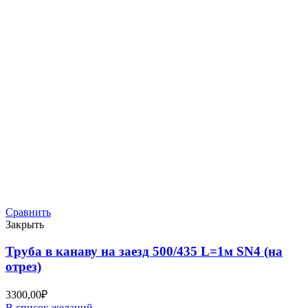
Сравнить
Закрыть
Труба в канаву на заезд 500/435 L=1м SN4 (на
отрез)
3300,00
₽
В список желаний