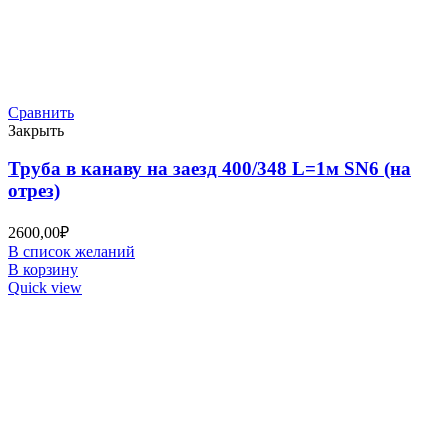
Сравнить
Закрыть
Труба в канаву на заезд 400/348 L=1м SN6 (на
отрез)
2600,00
₽
В список желаний
В корзину
Quick view