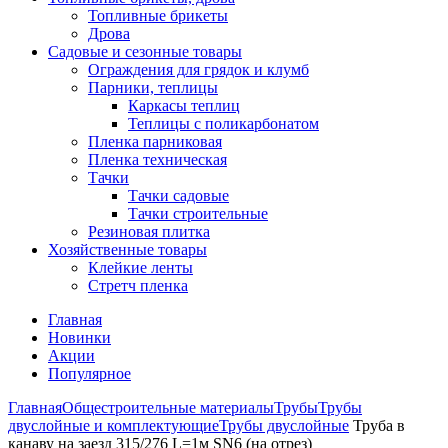
Топливные брикеты
Дрова
Садовые и сезонные товары
Ограждения для грядок и клумб
Парники, теплицы
Каркасы теплиц
Теплицы с поликарбонатом
Пленка парниковая
Пленка техническая
Тачки
Тачки садовые
Тачки строительные
Резиновая плитка
Хозяйственные товары
Клейкие ленты
Стретч пленка
Главная
Новинки
Акции
Популярное
Главная
Общестроительные материалы
Трубы
Трубы
двуслойные и комплектующие
Трубы двуслойные
Труба в
канаву на заезд 315/276 L=1м SN6 (на отрез)