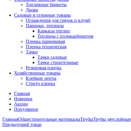
Топливные брикеты
Дрова
Садовые и сезонные товары
Ограждения для грядок и клумб
Парники, теплицы
Каркасы теплиц
Теплицы с поликарбонатом
Пленка парниковая
Пленка техническая
Тачки
Тачки садовые
Тачки строительные
Резиновая плитка
Хозяйственные товары
Клейкие ленты
Стретч пленка
Главная
Новинки
Акции
Популярное
Главная
Общестроительные материалы
Трубы
Трубы двуслойные
Предыдущий товар