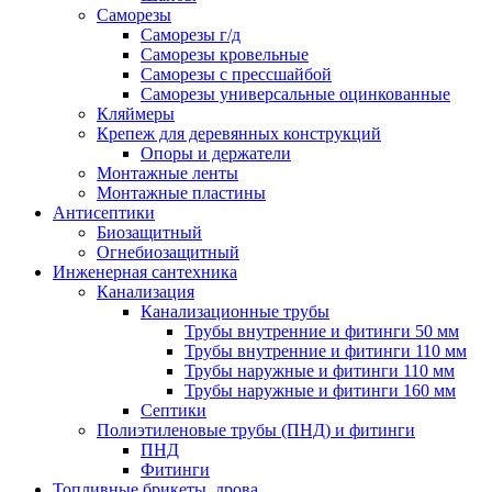
Саморезы
Саморезы г/д
Саморезы кровельные
Саморезы с прессшайбой
Саморезы универсальные оцинкованные
Кляймеры
Крепеж для деревянных конструкций
Опоры и держатели
Монтажные ленты
Монтажные пластины
Антисептики
Биозащитный
Огнебиозащитный
Инженерная сантехника
Канализация
Канализационные трубы
Трубы внутренние и фитинги 50 мм
Трубы внутренние и фитинги 110 мм
Трубы наружные и фитинги 110 мм
Трубы наружные и фитинги 160 мм
Септики
Полиэтиленовые трубы (ПНД) и фитинги
ПНД
Фитинги
Топливные брикеты, дрова