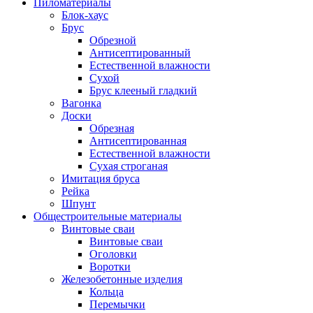
Пиломатериалы
Блок-хаус
Брус
Обрезной
Антисептированный
Естественной влажности
Сухой
Брус клееный гладкий
Вагонка
Доски
Обрезная
Антисептированная
Естественной влажности
Сухая строганая
Имитация бруса
Рейка
Шпунт
Общестроительные материалы
Винтовые сваи
Винтовые сваи
Оголовки
Воротки
Железобетонные изделия
Кольца
Перемычки