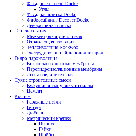
Фасадные панели Docke
Углы
Фасадная плитка Docke
Фибросайдинг Decover Docke
Декоративная плитка
Теплоизоляция
Межвенцовый утеплитель
Отражающая изоляция
Теплоизоляция Rockwool
Экструдированный пенополистирол
Гидро-пароизоляция
Ветровлагозащитные мембраны
Парогидроизоляционные мембраны
Лента соединительная
Сухие строительные смеси
Вяжущие и сыпучие материалы
Цемент
Крепеж
Гаражные петли
Гвозди
Дюбели
Метрический крепеж
Штанги
Гайки
Шайбы