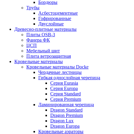
Бордюры
Трубы
Асбестоцементные
Гофрированные
Двуслойные
Древесно-плитные материалы
Плиты OSB-3
Фанера ФК
ЦСП
Мебельный щит
Плита ветрозащитная
Кровельные материалы
Кровельные материалы Docke
Чердачные лестницы
Гибкая однослойная черепица
Серия Eurasia
Серия Europa
Серия Standard
Серия Premium
Ламинированная черепица
Dragon Standard
Dragon Premium
Dragon Lux
Dragon Europa
Кровельные аэраторы