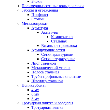
Блоки
Полимерно-песчаные кольца и люки
Заборы и ограждения
Профлист
Столбы
Металлопрокат
Арматура
Арматура
Композитная
Стальная
Вязальная проволока
Армирующие сетки
Сетки арматурные
Сетки штукатурные
Лист стальной
Металлический уголок
Полоса стальная
Трубы профильные стальные
Швеллер стальной
Поликарбонат
4 мм
6 мм
8 мм
Тротуарная плитка и бордюры
Тротуарная плитка