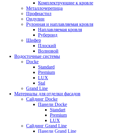
Комплектрующие к кровле
Металлочерепица
Профнастил
Ондулин
Рулонная и наплавляемая кровля
Наплавляемая кровля
Рубероид
Шифер
Плоский
Волновой
Водосточные системы
Docke
Standard
Premium
LUX
Stal
Grand Line
Материалы для отделки фасадов
Сайдинг Docke
Панели Docke
Standart
Premium
LUX
Сайдинг Grand Line
Панели Grand Line