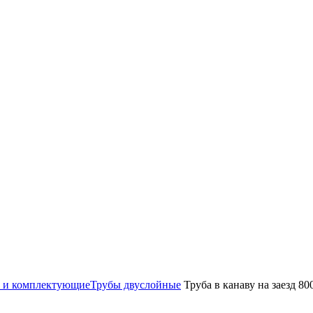
 и комплектующие
Трубы двуслойные
Труба в канаву на заезд 80