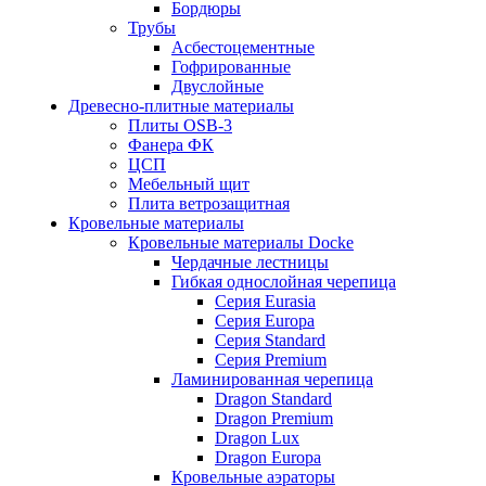
Бордюры
Трубы
Асбестоцементные
Гофрированные
Двуслойные
Древесно-плитные материалы
Плиты OSB-3
Фанера ФК
ЦСП
Мебельный щит
Плита ветрозащитная
Кровельные материалы
Кровельные материалы Docke
Чердачные лестницы
Гибкая однослойная черепица
Серия Eurasia
Серия Europa
Серия Standard
Серия Premium
Ламинированная черепица
Dragon Standard
Dragon Premium
Dragon Lux
Dragon Europa
Кровельные аэраторы