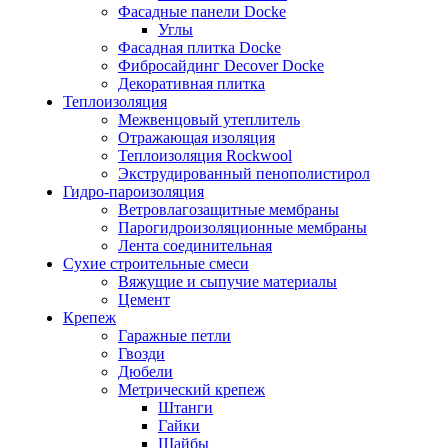
Фасадные панели Docke
Углы
Фасадная плитка Docke
Фибросайдинг Decover Docke
Декоративная плитка
Теплоизоляция
Межвенцовый утеплитель
Отражающая изоляция
Теплоизоляция Rockwool
Экструдированный пенополистирол
Гидро-пароизоляция
Ветровлагозащитные мембраны
Парогидроизоляционные мембраны
Лента соединительная
Сухие строительные смеси
Вяжущие и сыпучие материалы
Цемент
Крепеж
Гаражные петли
Гвозди
Дюбели
Метрический крепеж
Штанги
Гайки
Шайбы