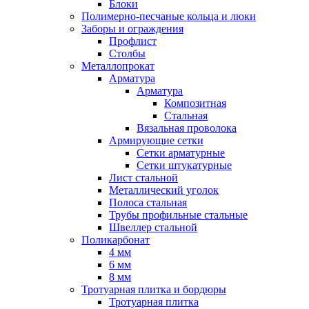
Блоки
Полимерно-песчаные кольца и люки
Заборы и ограждения
Профлист
Столбы
Металлопрокат
Арматура
Арматура
Композитная
Стальная
Вязальная проволока
Армирующие сетки
Сетки арматурные
Сетки штукатурные
Лист стальной
Металлический уголок
Полоса стальная
Трубы профильные стальные
Швеллер стальной
Поликарбонат
4 мм
6 мм
8 мм
Тротуарная плитка и бордюры
Тротуарная плитка