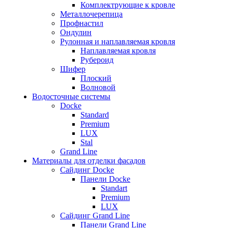
Комплектрующие к кровле
Металлочерепица
Профнастил
Ондулин
Рулонная и наплавляемая кровля
Наплавляемая кровля
Рубероид
Шифер
Плоский
Волновой
Водосточные системы
Docke
Standard
Premium
LUX
Stal
Grand Line
Материалы для отделки фасадов
Сайдинг Docke
Панели Docke
Standart
Premium
LUX
Сайдинг Grand Line
Панели Grand Line