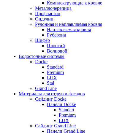
Комплектрующие к кровле
Металлочерепица
Профнастил
Ондулин
Рулонная и наплавляемая кровля
Наплавляемая кровля
Рубероид
Шифер
Плоский
Волновой
Водосточные системы
Docke
Standard
Premium
LUX
Stal
Grand Line
Материалы для отделки фасадов
Сайдинг Docke
Панели Docke
Standart
Premium
LUX
Сайдинг Grand Line
Панели Grand Line