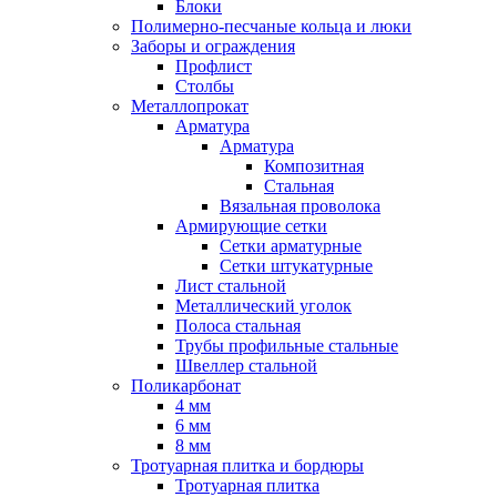
Блоки
Полимерно-песчаные кольца и люки
Заборы и ограждения
Профлист
Столбы
Металлопрокат
Арматура
Арматура
Композитная
Стальная
Вязальная проволока
Армирующие сетки
Сетки арматурные
Сетки штукатурные
Лист стальной
Металлический уголок
Полоса стальная
Трубы профильные стальные
Швеллер стальной
Поликарбонат
4 мм
6 мм
8 мм
Тротуарная плитка и бордюры
Тротуарная плитка