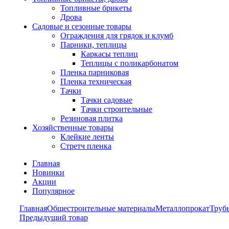
Топливные брикеты
Дрова
Садовые и сезонные товары
Ограждения для грядок и клумб
Парники, теплицы
Каркасы теплиц
Теплицы с поликарбонатом
Пленка парниковая
Пленка техническая
Тачки
Тачки садовые
Тачки строительные
Резиновая плитка
Хозяйственные товары
Клейкие ленты
Стретч пленка
Главная
Новинки
Акции
Популярное
Главная
Общестроительные материалы
Металлопрокат
Труб
Предыдущий товар