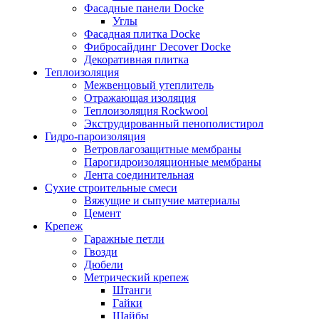
Фасадные панели Docke
Углы
Фасадная плитка Docke
Фибросайдинг Decover Docke
Декоративная плитка
Теплоизоляция
Межвенцовый утеплитель
Отражающая изоляция
Теплоизоляция Rockwool
Экструдированный пенополистирол
Гидро-пароизоляция
Ветровлагозащитные мембраны
Парогидроизоляционные мембраны
Лента соединительная
Сухие строительные смеси
Вяжущие и сыпучие материалы
Цемент
Крепеж
Гаражные петли
Гвозди
Дюбели
Метрический крепеж
Штанги
Гайки
Шайбы