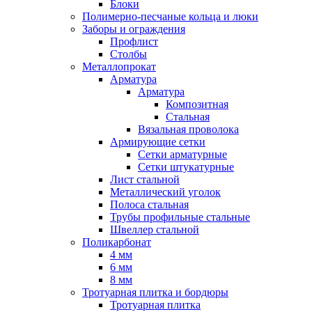
Блоки
Полимерно-песчаные кольца и люки
Заборы и ограждения
Профлист
Столбы
Металлопрокат
Арматура
Арматура
Композитная
Стальная
Вязальная проволока
Армирующие сетки
Сетки арматурные
Сетки штукатурные
Лист стальной
Металлический уголок
Полоса стальная
Трубы профильные стальные
Швеллер стальной
Поликарбонат
4 мм
6 мм
8 мм
Тротуарная плитка и бордюры
Тротуарная плитка