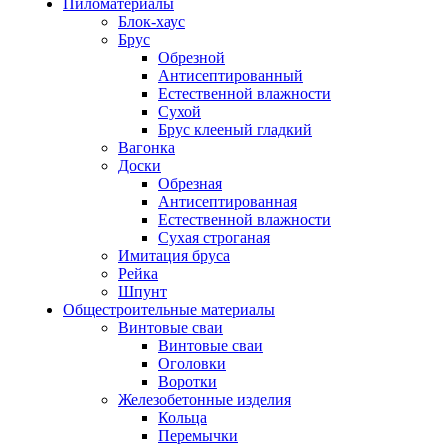
Пиломатериалы
Блок-хаус
Брус
Обрезной
Антисептированный
Естественной влажности
Сухой
Брус клееный гладкий
Вагонка
Доски
Обрезная
Антисептированная
Естественной влажности
Сухая строганая
Имитация бруса
Рейка
Шпунт
Общестроительные материалы
Винтовые сваи
Винтовые сваи
Оголовки
Воротки
Железобетонные изделия
Кольца
Перемычки