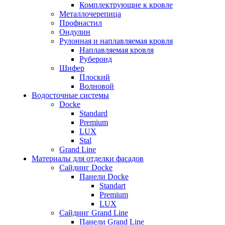
Комплектрующие к кровле
Металлочерепица
Профнастил
Ондулин
Рулонная и наплавляемая кровля
Наплавляемая кровля
Рубероид
Шифер
Плоский
Волновой
Водосточные системы
Docke
Standard
Premium
LUX
Stal
Grand Line
Материалы для отделки фасадов
Сайдинг Docke
Панели Docke
Standart
Premium
LUX
Сайдинг Grand Line
Панели Grand Line