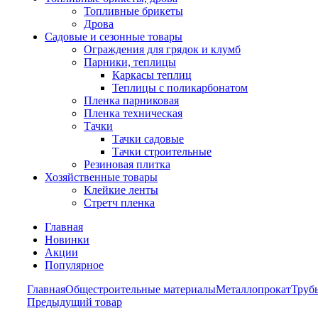
Топливные брикеты
Дрова
Садовые и сезонные товары
Ограждения для грядок и клумб
Парники, теплицы
Каркасы теплиц
Теплицы с поликарбонатом
Пленка парниковая
Пленка техническая
Тачки
Тачки садовые
Тачки строительные
Резиновая плитка
Хозяйственные товары
Клейкие ленты
Стретч пленка
Главная
Новинки
Акции
Популярное
Главная
Общестроительные материалы
Металлопрокат
Труб
Предыдущий товар