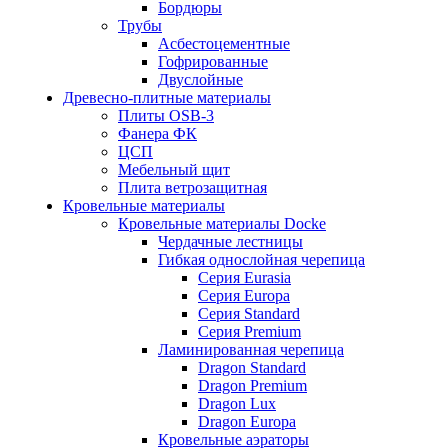
Бордюры
Трубы
Асбестоцементные
Гофрированные
Двуслойные
Древесно-плитные материалы
Плиты OSB-3
Фанера ФК
ЦСП
Мебельный щит
Плита ветрозащитная
Кровельные материалы
Кровельные материалы Docke
Чердачные лестницы
Гибкая однослойная черепица
Серия Eurasia
Серия Europa
Серия Standard
Серия Premium
Ламинированная черепица
Dragon Standard
Dragon Premium
Dragon Lux
Dragon Europa
Кровельные аэраторы