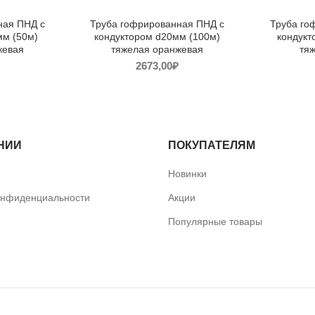
ная ПНД с
Труба гофрированная ПНД с
Труба го
мм (50м)
кондуктором d20мм (100м)
кондукт
жевая
тяжелая оранжевая
тя
2673,00
₽
НИИ
ПОКУПАТЕЛЯМ
Новинки
онфиденциальности
Акции
Популярные товары