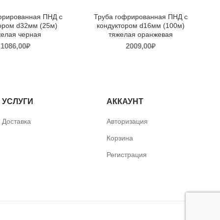
фрированная ПНД с
Труба гофрированная ПНД с
ором d32мм (25м)
кондуктором d16мм (100м)
желая черная
тяжелая оранжевая
1086,00
₽
2009,00
₽
УСЛУГИ
АККАУНТ
Доставка
Авторизация
Корзина
Регистрация