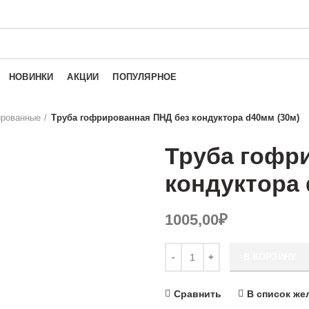
НОВИНКИ
АКЦИИ
ПОПУЛЯРНОЕ
ированные
Труба гофрированная ПНД без кондуктора d40мм (30м)
Труба гофр
кондуктора 
1005,00
₽
Количество Труба гофрированн
В КОРЗИНУ
Сравнить
В список же