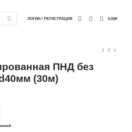
+7 (911) 1660707
ДОСТАВКА И ОПЛАТА
КОНТАКТЫ
0
0
0
ЛОГИН / РЕГИСТРАЦИЯ
0,00
₽
ированная ПНД без
d40мм (30м)
ая ПНД без кондуктора d40мм (30м)
ланий