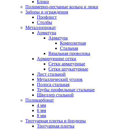
Блоки
Полимерно-песчаные кольца и люки
Заборы и ограждения
Профлист
Столбы
Металлопрокат
Арматура
Арматура
Композитная
Стальная
Вязальная проволока
Армирующие сетки
Сетки арматурные
Сетки штукатурные
Лист стальной
Металлический уголок
Полоса стальная
Трубы профильные стальные
Швеллер стальной
Поликарбонат
4 мм
6 мм
8 мм
Тротуарная плитка и бордюры
Тротуарная плитка