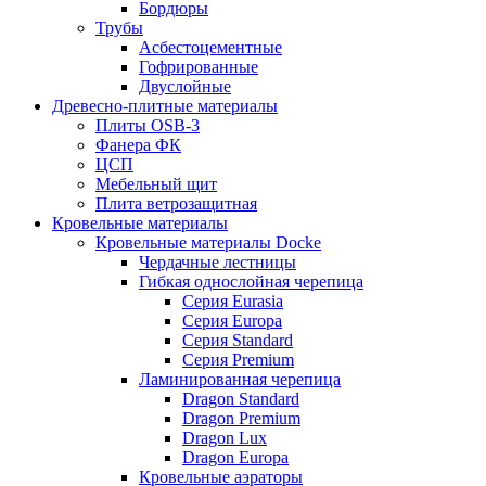
Бордюры
Трубы
Асбестоцементные
Гофрированные
Двуслойные
Древесно-плитные материалы
Плиты OSB-3
Фанера ФК
ЦСП
Мебельный щит
Плита ветрозащитная
Кровельные материалы
Кровельные материалы Docke
Чердачные лестницы
Гибкая однослойная черепица
Серия Eurasia
Серия Europa
Серия Standard
Серия Premium
Ламинированная черепица
Dragon Standard
Dragon Premium
Dragon Lux
Dragon Europa
Кровельные аэраторы