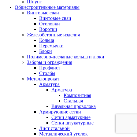
Шпунт
Общестроительные материалы
Винтовые сваи
Винтовые сваи
Оголовки
Воротки
Железобетонные изделия
Кольца
Перемычки
Блоки
Полимерно-песчаные кольца и люки
Заборы и ограждения
Профлист
Столбы
Металлопрокат
Арматура
Арматура
Композитная
Стальная
Вязальная проволока
Армирующие сетки
Сетки арматурные
Сетки штукатурные
Лист стальной
Металлический уголок