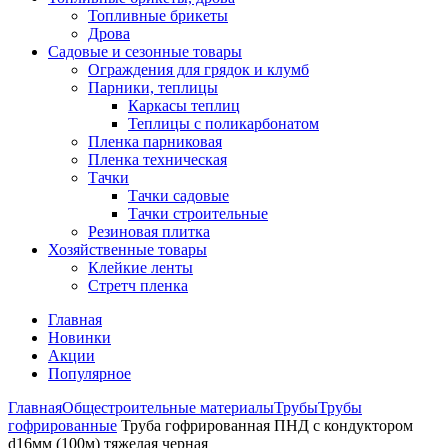
Топливные брикеты
Дрова
Садовые и сезонные товары
Ограждения для грядок и клумб
Парники, теплицы
Каркасы теплиц
Теплицы с поликарбонатом
Пленка парниковая
Пленка техническая
Тачки
Тачки садовые
Тачки строительные
Резиновая плитка
Хозяйственные товары
Клейкие ленты
Стретч пленка
Главная
Новинки
Акции
Популярное
Главная
Общестроительные материалы
Трубы
Трубы
гофрированные
Труба гофрированная ПНД с кондуктором
d16мм (100м) тяжелая черная