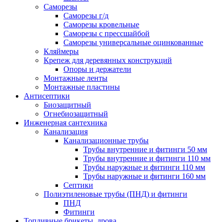
Саморезы
Саморезы г/д
Саморезы кровельные
Саморезы с прессшайбой
Саморезы универсальные оцинкованные
Кляймеры
Крепеж для деревянных конструкций
Опоры и держатели
Монтажные ленты
Монтажные пластины
Антисептики
Биозащитный
Огнебиозащитный
Инженерная сантехника
Канализация
Канализационные трубы
Трубы внутренние и фитинги 50 мм
Трубы внутренние и фитинги 110 мм
Трубы наружные и фитинги 110 мм
Трубы наружные и фитинги 160 мм
Септики
Полиэтиленовые трубы (ПНД) и фитинги
ПНД
Фитинги
Топливные брикеты, дрова