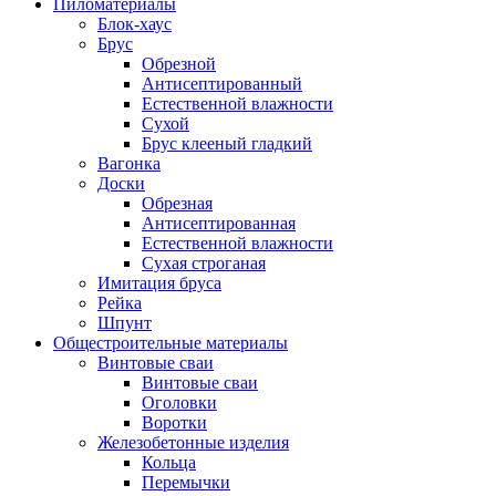
Пиломатериалы
Блок-хаус
Брус
Обрезной
Антисептированный
Естественной влажности
Сухой
Брус клееный гладкий
Вагонка
Доски
Обрезная
Антисептированная
Естественной влажности
Сухая строганая
Имитация бруса
Рейка
Шпунт
Общестроительные материалы
Винтовые сваи
Винтовые сваи
Оголовки
Воротки
Железобетонные изделия
Кольца
Перемычки