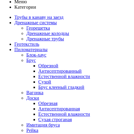
Меню
Категории
Трубы в канаву на заезд
Дренажные системы
Георешетка
Дренажные колодцы
Дренажные трубы
Геотекстиль
Пиломатериалы
Блок-хаус
Брус
Обрезной
Антисептированный
Естественной влажности
Сухой
Брус клееный гладкий
Вагонка
Доски
Обрезная
Антисептированная
Естественной влажности
Сухая строганая
Имитация бруса
Рейка