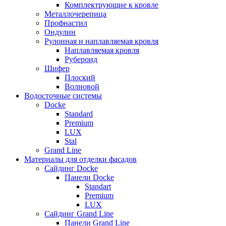
Комплектрующие к кровле
Металлочерепица
Профнастил
Ондулин
Рулонная и наплавляемая кровля
Наплавляемая кровля
Рубероид
Шифер
Плоский
Волновой
Водосточные системы
Docke
Standard
Premium
LUX
Stal
Grand Line
Материалы для отделки фасадов
Сайдинг Docke
Панели Docke
Standart
Premium
LUX
Сайдинг Grand Line
Панели Grand Line