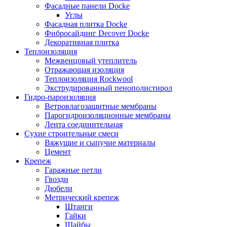
Фасадные панели Docke
Углы
Фасадная плитка Docke
Фибросайдинг Decover Docke
Декоративная плитка
Теплоизоляция
Межвенцовый утеплитель
Отражающая изоляция
Теплоизоляция Rockwool
Экструдированный пенополистирол
Гидро-пароизоляция
Ветровлагозащитные мембраны
Парогидроизоляционные мембраны
Лента соединительная
Сухие строительные смеси
Вяжущие и сыпучие материалы
Цемент
Крепеж
Гаражные петли
Гвозди
Дюбели
Метрический крепеж
Штанги
Гайки
Шайбы