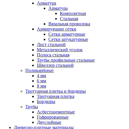
Арматура
Арматура
Композитная
Стальная
Вязальная проволока
Армирующие сетки
Сетки арматурные
Сетки штукатурные
Лист стальной
Металлический уголок
Полоса стальная
Трубы профильные стальные
Швеллер стальной
Поликарбонат
4 мм
6 мм
8 мм
Тротуарная плитка и бордюры
Тротуарная плитка
Бордюры
Трубы
Асбестоцементные
Гофрированные
Двуслойные
Древесно-плитные материалы