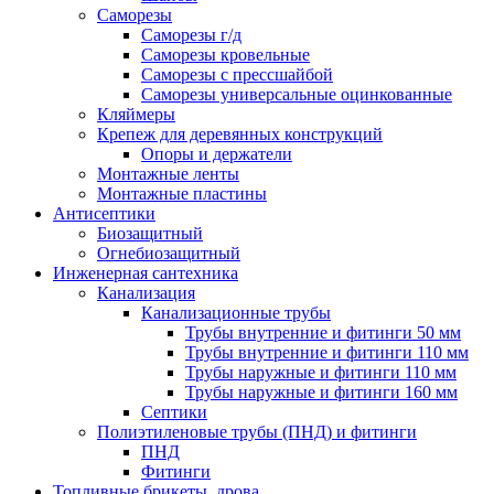
Саморезы
Саморезы г/д
Саморезы кровельные
Саморезы с прессшайбой
Саморезы универсальные оцинкованные
Кляймеры
Крепеж для деревянных конструкций
Опоры и держатели
Монтажные ленты
Монтажные пластины
Антисептики
Биозащитный
Огнебиозащитный
Инженерная сантехника
Канализация
Канализационные трубы
Трубы внутренние и фитинги 50 мм
Трубы внутренние и фитинги 110 мм
Трубы наружные и фитинги 110 мм
Трубы наружные и фитинги 160 мм
Септики
Полиэтиленовые трубы (ПНД) и фитинги
ПНД
Фитинги
Топливные брикеты, дрова