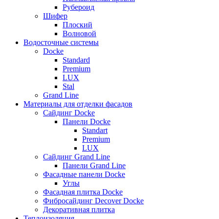
Рубероид
Шифер
Плоский
Волновой
Водосточные системы
Docke
Standard
Premium
LUX
Stal
Grand Line
Материалы для отделки фасадов
Сайдинг Docke
Панели Docke
Standart
Premium
LUX
Сайдинг Grand Line
Панели Grand Line
Фасадные панели Docke
Углы
Фасадная плитка Docke
Фибросайдинг Decover Docke
Декоративная плитка
Теплоизоляция