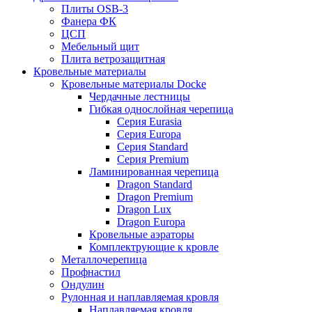
Плиты OSB-3
Фанера ФК
ЦСП
Мебельный щит
Плита ветрозащитная
Кровельные материалы
Кровельные материалы Docke
Чердачные лестницы
Гибкая однослойная черепица
Серия Eurasia
Серия Europa
Серия Standard
Серия Premium
Ламинированная черепица
Dragon Standard
Dragon Premium
Dragon Lux
Dragon Europa
Кровельные аэраторы
Комплектрующие к кровле
Металлочерепица
Профнастил
Ондулин
Рулонная и наплавляемая кровля
Наплавляемая кровля