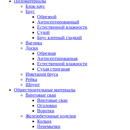
Пиломатериалы
Блок-хаус
Брус
Обрезной
Антисептированный
Естественной влажности
Сухой
Брус клееный гладкий
Вагонка
Доски
Обрезная
Антисептированная
Естественной влажности
Сухая строганая
Имитация бруса
Рейка
Шпунт
Общестроительные материалы
Винтовые сваи
Винтовые сваи
Оголовки
Воротки
Железобетонные изделия
Кольца
Перемычки