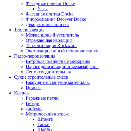
Фасадные панели Docke
Углы
Фасадная плитка Docke
Фибросайдинг Decover Docke
Декоративная плитка
Теплоизоляция
Межвенцовый утеплитель
Отражающая изоляция
Теплоизоляция Rockwool
Экструдированный пенополистирол
Гидро-пароизоляция
Ветровлагозащитные мембраны
Парогидроизоляционные мембраны
Лента соединительная
Сухие строительные смеси
Вяжущие и сыпучие материалы
Цемент
Крепеж
Гаражные петли
Гвозди
Дюбели
Метрический крепеж
Штанги
Гайки
Шайбы