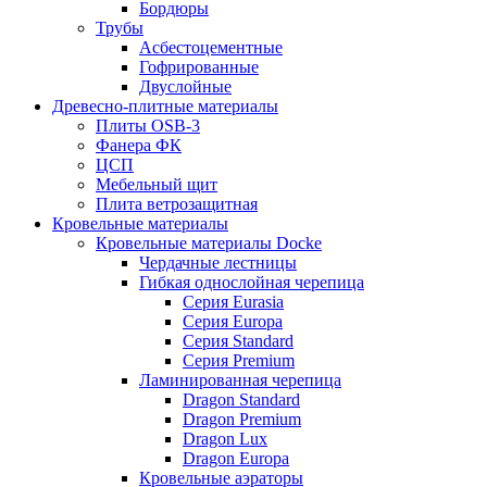
Бордюры
Трубы
Асбестоцементные
Гофрированные
Двуслойные
Древесно-плитные материалы
Плиты OSB-3
Фанера ФК
ЦСП
Мебельный щит
Плита ветрозащитная
Кровельные материалы
Кровельные материалы Docke
Чердачные лестницы
Гибкая однослойная черепица
Серия Eurasia
Серия Europa
Серия Standard
Серия Premium
Ламинированная черепица
Dragon Standard
Dragon Premium
Dragon Lux
Dragon Europa
Кровельные аэраторы