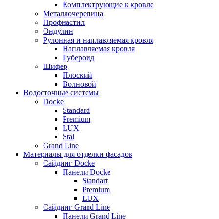
Комплектрующие к кровле
Металлочерепица
Профнастил
Ондулин
Рулонная и наплавляемая кровля
Наплавляемая кровля
Рубероид
Шифер
Плоский
Волновой
Водосточные системы
Docke
Standard
Premium
LUX
Stal
Grand Line
Материалы для отделки фасадов
Сайдинг Docke
Панели Docke
Standart
Premium
LUX
Сайдинг Grand Line
Панели Grand Line