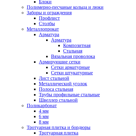
Блоки
Полимерно-песчаные кольца и люки
Заборы и ограждения
Профлист
Столбы
Металлопрокат
Арматура
Арматура
Композитная
Стальная
Вязальная проволока
Армирующие сетки
Сетки арматурные
Сетки штукатурные
Лист стальной
Металлический уголок
Полоса стальная
Трубы профильные стальные
Швеллер стальной
Поликарбонат
4 мм
6 мм
8 мм
Тротуарная плитка и бордюры
Тротуарная плитка