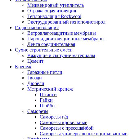
Межвенцовый утеплитель
Отражающая изоляция
Теплоизоляция Rockwool
Экструдированный пенополистирол
Гидро-пароизоляция
Ветровлагозащитные мембраны
Парогидроизоляционные мембраны
Лента соединительная
Сухие строительные смеси
Вяжущие и сыпучие материалы
Цемент
Крепеж
Гаражные петли
Гвозди
Дюбели
Метрический крепеж
Штанги
Гайки
Шайбы
Саморезы
Саморезы г/д
Саморезы кровельные
Саморезы с прессшайбой
Саморезы универсальные оцинкованные