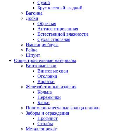
Сухой
Брус клееный гладкий
Вагонка
Доски
Обрезная
Антисептированная
Естественной влажности
Сухая строганая
Имитация бруса
Рейка
Шпунт
Общестроительные материалы
Винтовые сваи
Винтовые сваи
Оголовки
Воротки
Железобетонные изделия
Кольца
Перемычки
Блоки
Полимерно-песчаные кольца и люки
Заборы и ограждения
Профлист
Столбы
Металлопрокат