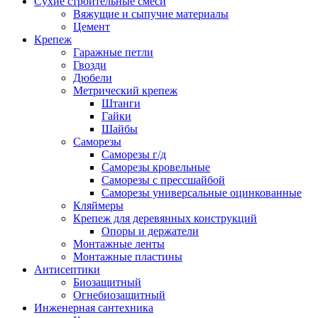
Сухие строительные смеси
Вяжущие и сыпучие материалы
Цемент
Крепеж
Гаражные петли
Гвозди
Дюбели
Метрический крепеж
Штанги
Гайки
Шайбы
Саморезы
Саморезы г/д
Саморезы кровельные
Саморезы с прессшайбой
Саморезы универсальные оцинкованные
Кляймеры
Крепеж для деревянных конструкций
Опоры и держатели
Монтажные ленты
Монтажные пластины
Антисептики
Биозащитный
Огнебиозащитный
Инженерная сантехника