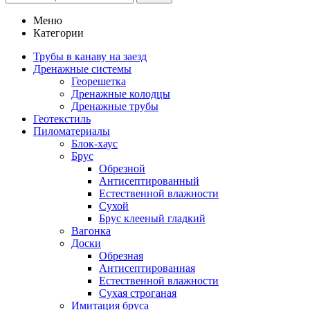
Меню
Категории
Трубы в канаву на заезд
Дренажные системы
Георешетка
Дренажные колодцы
Дренажные трубы
Геотекстиль
Пиломатериалы
Блок-хаус
Брус
Обрезной
Антисептированный
Естественной влажности
Сухой
Брус клееный гладкий
Вагонка
Доски
Обрезная
Антисептированная
Естественной влажности
Сухая строганая
Имитация бруса