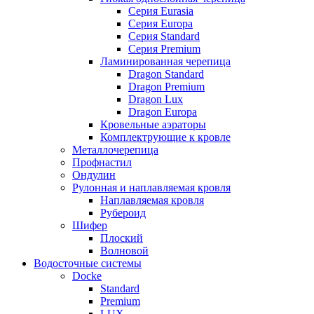
Серия Eurasia
Серия Europa
Серия Standard
Серия Premium
Ламинированная черепица
Dragon Standard
Dragon Premium
Dragon Lux
Dragon Europa
Кровельные аэраторы
Комплектрующие к кровле
Металлочерепица
Профнастил
Ондулин
Рулонная и наплавляемая кровля
Наплавляемая кровля
Рубероид
Шифер
Плоский
Волновой
Водосточные системы
Docke
Standard
Premium
LUX