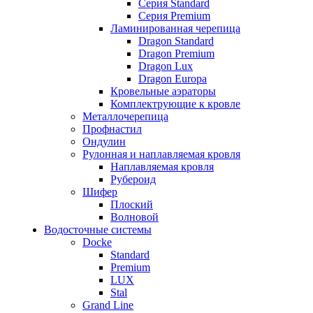
Серия Standard
Серия Premium
Ламинированная черепица
Dragon Standard
Dragon Premium
Dragon Lux
Dragon Europa
Кровельные аэраторы
Комплектрующие к кровле
Металлочерепица
Профнастил
Ондулин
Рулонная и наплавляемая кровля
Наплавляемая кровля
Рубероид
Шифер
Плоский
Волновой
Водосточные системы
Docke
Standard
Premium
LUX
Stal
Grand Line