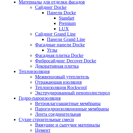
Материалы для отделки фасадов
Сайдинг Docke
Панели Docke
Standart
Premium
LUX
Сайдинг Grand Line
Панели Grand Line
Фасадные панели Docke
Углы
Фасадная плитка Docke
Фибросайдинг Decover Docke
Декоративная плитка
Теплоизоляция
Межвенцовый утеплитель
Отражающая изоляция
Теплоизоляция Rockwool
Экструдированный пенополистирол
Гидро-пароизоляция
Ветровлагозащитные мембраны
Парогидроизоляционные мембраны
Лента соединительная
Сухие строительные смеси
Вяжущие и сыпучие материалы
Цемент