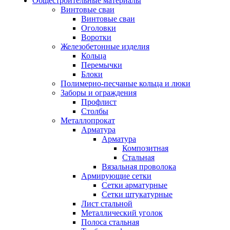
Общестроительные материалы
Винтовые сваи
Винтовые сваи
Оголовки
Воротки
Железобетонные изделия
Кольца
Перемычки
Блоки
Полимерно-песчаные кольца и люки
Заборы и ограждения
Профлист
Столбы
Металлопрокат
Арматура
Арматура
Композитная
Стальная
Вязальная проволока
Армирующие сетки
Сетки арматурные
Сетки штукатурные
Лист стальной
Металлический уголок
Полоса стальная