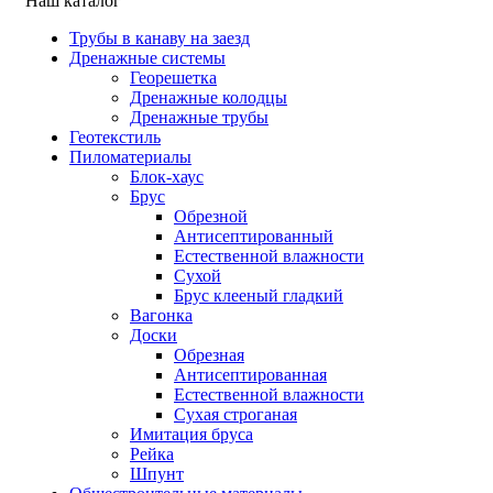
Наш каталог
Трубы в канаву на заезд
Дренажные системы
Георешетка
Дренажные колодцы
Дренажные трубы
Геотекстиль
Пиломатериалы
Блок-хаус
Брус
Обрезной
Антисептированный
Естественной влажности
Сухой
Брус клееный гладкий
Вагонка
Доски
Обрезная
Антисептированная
Естественной влажности
Сухая строганая
Имитация бруса
Рейка
Шпунт