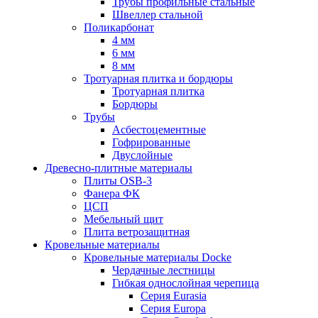
Трубы профильные стальные
Швеллер стальной
Поликарбонат
4 мм
6 мм
8 мм
Тротуарная плитка и бордюры
Тротуарная плитка
Бордюры
Трубы
Асбестоцементные
Гофрированные
Двуслойные
Древесно-плитные материалы
Плиты OSB-3
Фанера ФК
ЦСП
Мебельный щит
Плита ветрозащитная
Кровельные материалы
Кровельные материалы Docke
Чердачные лестницы
Гибкая однослойная черепица
Серия Eurasia
Серия Europa