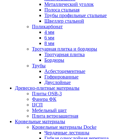
Металлический уголок
Полоса стальная
Трубы профильные стальные
Швеллер стальной
Поликарбонат
4 мм
6 мм
8 мм
Тротуарная плитка и бордюры
Тротуарная плитка
Бордюры
Трубы
Асбестоцементные
Гофрированные
Двуслойные
Древесно-плитные материалы
Плиты OSB-3
Фанера ФК
ЦСП
Мебельный щит
Плита ветрозащитная
Кровельные материалы
Кровельные материалы Docke
Чердачные лестницы
Гибкая однослойная черепица