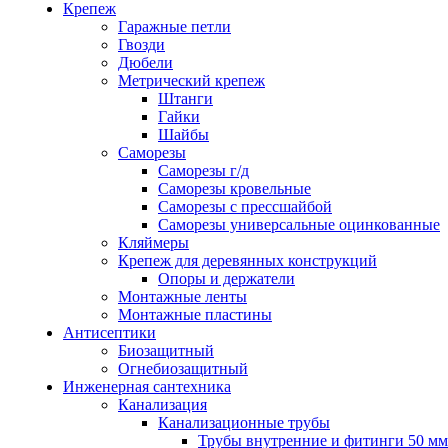
Крепеж
Гаражные петли
Гвозди
Дюбели
Метрический крепеж
Штанги
Гайки
Шайбы
Саморезы
Саморезы г/д
Саморезы кровельные
Саморезы с прессшайбой
Саморезы универсальные оцинкованные
Кляймеры
Крепеж для деревянных конструкций
Опоры и держатели
Монтажные ленты
Монтажные пластины
Антисептики
Биозащитный
Огнебиозащитный
Инженерная сантехника
Канализация
Канализационные трубы
Трубы внутренние и фитинги 50 мм