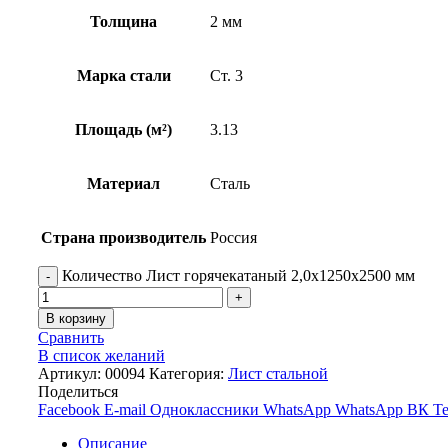
Толщина
2 мм
Марка стали
Ст. 3
Площадь (м²)
3.13
Материал
Сталь
Страна производитель
Россия
Количество Лист горячекатаный 2,0х1250х2500 мм
В корзину
Сравнить
В список желаний
Артикул:
00094
Категория:
Лист стальной
Поделиться
Facebook
E-mail
Одноклассники
WhatsApp
WhatsApp
ВК
Te
Описание