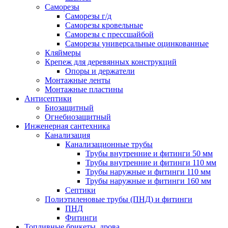
Саморезы
Саморезы г/д
Саморезы кровельные
Саморезы с прессшайбой
Саморезы универсальные оцинкованные
Кляймеры
Крепеж для деревянных конструкций
Опоры и держатели
Монтажные ленты
Монтажные пластины
Антисептики
Биозащитный
Огнебиозащитный
Инженерная сантехника
Канализация
Канализационные трубы
Трубы внутренние и фитинги 50 мм
Трубы внутренние и фитинги 110 мм
Трубы наружные и фитинги 110 мм
Трубы наружные и фитинги 160 мм
Септики
Полиэтиленовые трубы (ПНД) и фитинги
ПНД
Фитинги
Топливные брикеты, дрова