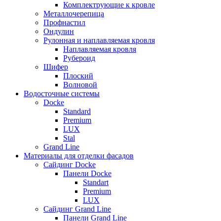
Комплектрующие к кровле
Металлочерепица
Профнастил
Ондулин
Рулонная и наплавляемая кровля
Наплавляемая кровля
Рубероид
Шифер
Плоский
Волновой
Водосточные системы
Docke
Standard
Premium
LUX
Stal
Grand Line
Материалы для отделки фасадов
Сайдинг Docke
Панели Docke
Standart
Premium
LUX
Сайдинг Grand Line
Панели Grand Line