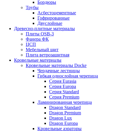
Бордюры
Трубы
Асбестоцементные
Гофрированные
Двуслойные
Древесно-плитные материалы
Плиты OSB-3
Фанера ФК
ЦСП
Мебельный щит
Плита ветрозащитная
Кровельные материалы
Кровельные материалы Docke
Чердачные лестницы
Гибкая однослойная черепица
Серия Eurasia
Серия Europa
Серия Standard
Серия Premium
Ламинированная черепица
Dragon Standard
Dragon Premium
Dragon Lux
Dragon Europa
Кровельные аэраторы