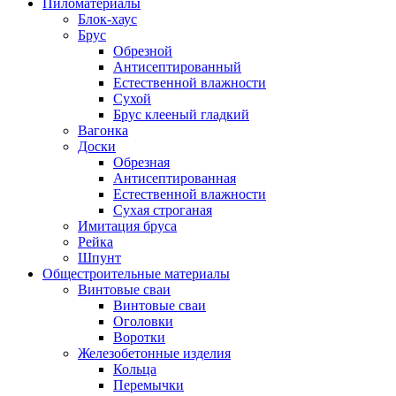
Пиломатериалы
Блок-хаус
Брус
Обрезной
Антисептированный
Естественной влажности
Сухой
Брус клееный гладкий
Вагонка
Доски
Обрезная
Антисептированная
Естественной влажности
Сухая строганая
Имитация бруса
Рейка
Шпунт
Общестроительные материалы
Винтовые сваи
Винтовые сваи
Оголовки
Воротки
Железобетонные изделия
Кольца
Перемычки