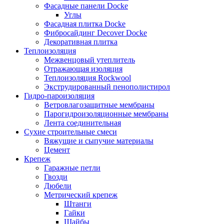
Фасадные панели Docke
Углы
Фасадная плитка Docke
Фибросайдинг Decover Docke
Декоративная плитка
Теплоизоляция
Межвенцовый утеплитель
Отражающая изоляция
Теплоизоляция Rockwool
Экструдированный пенополистирол
Гидро-пароизоляция
Ветровлагозащитные мембраны
Парогидроизоляционные мембраны
Лента соединительная
Сухие строительные смеси
Вяжущие и сыпучие материалы
Цемент
Крепеж
Гаражные петли
Гвозди
Дюбели
Метрический крепеж
Штанги
Гайки
Шайбы