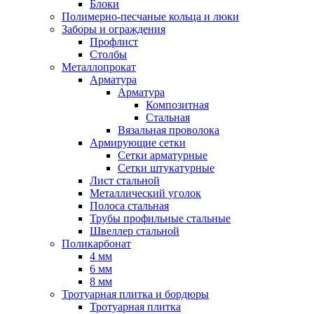
Блоки
Полимерно-песчаные кольца и люки
Заборы и ограждения
Профлист
Столбы
Металлопрокат
Арматура
Арматура
Композитная
Стальная
Вязальная проволока
Армирующие сетки
Сетки арматурные
Сетки штукатурные
Лист стальной
Металлический уголок
Полоса стальная
Трубы профильные стальные
Швеллер стальной
Поликарбонат
4 мм
6 мм
8 мм
Тротуарная плитка и бордюры
Тротуарная плитка