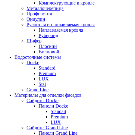
Комплектрующие к кровле
Металлочерепица
Профнастил
Ондулин
Рулонная и наплавляемая кровля
Наплавляемая кровля
Рубероид
Шифер
Плоский
Волновой
Водосточные системы
Docke
Standard
Premium
LUX
Stal
Grand Line
Материалы для отделки фасадов
Сайдинг Docke
Панели Docke
Standart
Premium
LUX
Сайдинг Grand Line
Панели Grand Line