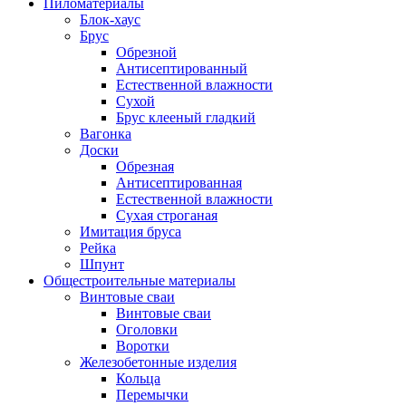
Пиломатериалы
Блок-хаус
Брус
Обрезной
Антисептированный
Естественной влажности
Сухой
Брус клееный гладкий
Вагонка
Доски
Обрезная
Антисептированная
Естественной влажности
Сухая строганая
Имитация бруса
Рейка
Шпунт
Общестроительные материалы
Винтовые сваи
Винтовые сваи
Оголовки
Воротки
Железобетонные изделия
Кольца
Перемычки