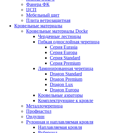
Фанера ФК
ЦСП
Мебельный щит
Плита ветрозащитная
Кровельные материалы
Кровельные материалы Docke
Чердачные лестницы
Гибкая однослойная черепица
Серия Eurasia
Серия Europa
Серия Standard
Серия Premium
Ламинированная черепица
Dragon Standard
Dragon Premium
Dragon Lux
Dragon Europa
Кровельные аэраторы
Комплектрующие к кровле
Металлочерепица
Профнастил
Ондулин
Рулонная и наплавляемая кровля
Наплавляемая кровля
Рубероид