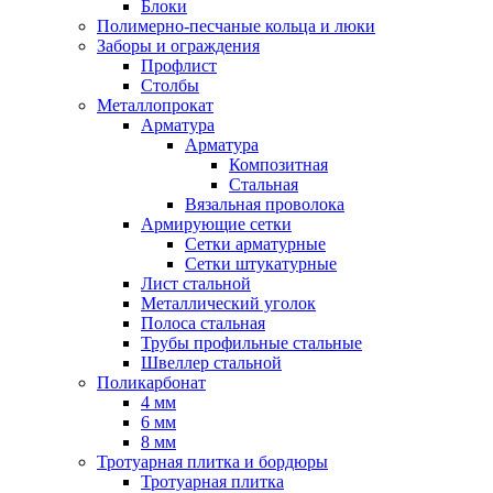
Блоки
Полимерно-песчаные кольца и люки
Заборы и ограждения
Профлист
Столбы
Металлопрокат
Арматура
Арматура
Композитная
Стальная
Вязальная проволока
Армирующие сетки
Сетки арматурные
Сетки штукатурные
Лист стальной
Металлический уголок
Полоса стальная
Трубы профильные стальные
Швеллер стальной
Поликарбонат
4 мм
6 мм
8 мм
Тротуарная плитка и бордюры
Тротуарная плитка