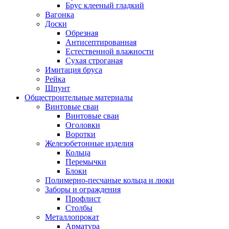
Брус клееный гладкий
Вагонка
Доски
Обрезная
Антисептированная
Естественной влажности
Сухая строганая
Имитация бруса
Рейка
Шпунт
Общестроительные материалы
Винтовые сваи
Винтовые сваи
Оголовки
Воротки
Железобетонные изделия
Кольца
Перемычки
Блоки
Полимерно-песчаные кольца и люки
Заборы и ограждения
Профлист
Столбы
Металлопрокат
Арматура