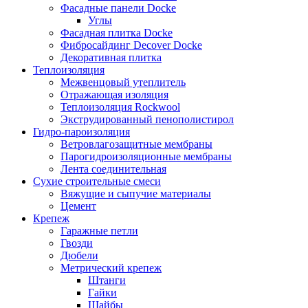
Фасадные панели Docke
Углы
Фасадная плитка Docke
Фибросайдинг Decover Docke
Декоративная плитка
Теплоизоляция
Межвенцовый утеплитель
Отражающая изоляция
Теплоизоляция Rockwool
Экструдированный пенополистирол
Гидро-пароизоляция
Ветровлагозащитные мембраны
Парогидроизоляционные мембраны
Лента соединительная
Сухие строительные смеси
Вяжущие и сыпучие материалы
Цемент
Крепеж
Гаражные петли
Гвозди
Дюбели
Метрический крепеж
Штанги
Гайки
Шайбы