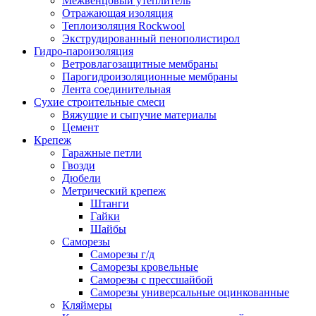
Межвенцовый утеплитель
Отражающая изоляция
Теплоизоляция Rockwool
Экструдированный пенополистирол
Гидро-пароизоляция
Ветровлагозащитные мембраны
Парогидроизоляционные мембраны
Лента соединительная
Сухие строительные смеси
Вяжущие и сыпучие материалы
Цемент
Крепеж
Гаражные петли
Гвозди
Дюбели
Метрический крепеж
Штанги
Гайки
Шайбы
Саморезы
Саморезы г/д
Саморезы кровельные
Саморезы с прессшайбой
Саморезы универсальные оцинкованные
Кляймеры