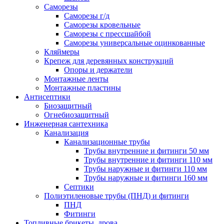
Саморезы
Саморезы г/д
Саморезы кровельные
Саморезы с прессшайбой
Саморезы универсальные оцинкованные
Кляймеры
Крепеж для деревянных конструкций
Опоры и держатели
Монтажные ленты
Монтажные пластины
Антисептики
Биозащитный
Огнебиозащитный
Инженерная сантехника
Канализация
Канализационные трубы
Трубы внутренние и фитинги 50 мм
Трубы внутренние и фитинги 110 мм
Трубы наружные и фитинги 110 мм
Трубы наружные и фитинги 160 мм
Септики
Полиэтиленовые трубы (ПНД) и фитинги
ПНД
Фитинги
Топливные брикеты, дрова