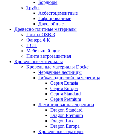
Бордюры
Трубы
Асбестоцементные
Гофрированные
Двуслойные
Древесно-плитные материалы
Плиты OSB-3
Фанера ФК
ЦСП
Мебельный щит
Плита ветрозащитная
Кровельные материалы
Кровельные материалы Docke
Чердачные лестницы
Гибкая однослойная черепица
Серия Eurasia
Серия Europa
Серия Standard
Серия Premium
Ламинированная черепица
Dragon Standard
Dragon Premium
Dragon Lux
Dragon Europa
Кровельные аэраторы