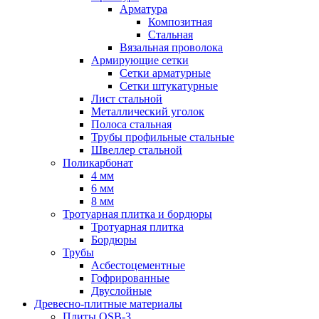
Арматура
Композитная
Стальная
Вязальная проволока
Армирующие сетки
Сетки арматурные
Сетки штукатурные
Лист стальной
Металлический уголок
Полоса стальная
Трубы профильные стальные
Швеллер стальной
Поликарбонат
4 мм
6 мм
8 мм
Тротуарная плитка и бордюры
Тротуарная плитка
Бордюры
Трубы
Асбестоцементные
Гофрированные
Двуслойные
Древесно-плитные материалы
Плиты OSB-3