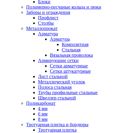
Блоки
Полимерно-песчаные кольца и люки
Заборы и ограждения
Профлист
Столбы
Металлопрокат
Арматура
Арматура
Композитная
Стальная
Вязальная проволока
Армирующие сетки
Сетки арматурные
Сетки штукатурные
Лист стальной
Металлический уголок
Полоса стальная
Трубы профильные стальные
Швеллер стальной
Поликарбонат
4 мм
6 мм
8 мм
Тротуарная плитка и бордюры
Тротуарная плитка