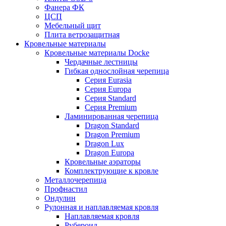
Фанера ФК
ЦСП
Мебельный щит
Плита ветрозащитная
Кровельные материалы
Кровельные материалы Docke
Чердачные лестницы
Гибкая однослойная черепица
Серия Eurasia
Серия Europa
Серия Standard
Серия Premium
Ламинированная черепица
Dragon Standard
Dragon Premium
Dragon Lux
Dragon Europa
Кровельные аэраторы
Комплектрующие к кровле
Металлочерепица
Профнастил
Ондулин
Рулонная и наплавляемая кровля
Наплавляемая кровля
Рубероид