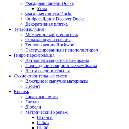
Фасадные панели Docke
Углы
Фасадная плитка Docke
Фибросайдинг Decover Docke
Декоративная плитка
Теплоизоляция
Межвенцовый утеплитель
Отражающая изоляция
Теплоизоляция Rockwool
Экструдированный пенополистирол
Гидро-пароизоляция
Ветровлагозащитные мембраны
Парогидроизоляционные мембраны
Лента соединительная
Сухие строительные смеси
Вяжущие и сыпучие материалы
Цемент
Крепеж
Гаражные петли
Гвозди
Дюбели
Метрический крепеж
Штанги
Гайки
Шайбы