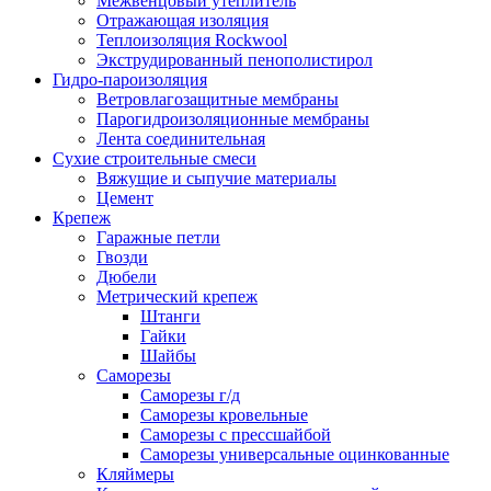
Межвенцовый утеплитель
Отражающая изоляция
Теплоизоляция Rockwool
Экструдированный пенополистирол
Гидро-пароизоляция
Ветровлагозащитные мембраны
Парогидроизоляционные мембраны
Лента соединительная
Сухие строительные смеси
Вяжущие и сыпучие материалы
Цемент
Крепеж
Гаражные петли
Гвозди
Дюбели
Метрический крепеж
Штанги
Гайки
Шайбы
Саморезы
Саморезы г/д
Саморезы кровельные
Саморезы с прессшайбой
Саморезы универсальные оцинкованные
Кляймеры