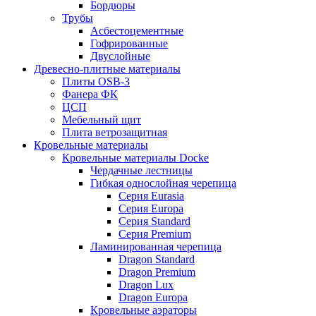
Бордюры
Трубы
Асбестоцементные
Гофрированные
Двуслойные
Древесно-плитные материалы
Плиты OSB-3
Фанера ФК
ЦСП
Мебельный щит
Плита ветрозащитная
Кровельные материалы
Кровельные материалы Docke
Чердачные лестницы
Гибкая однослойная черепица
Серия Eurasia
Серия Europa
Серия Standard
Серия Premium
Ламинированная черепица
Dragon Standard
Dragon Premium
Dragon Lux
Dragon Europa
Кровельные аэраторы