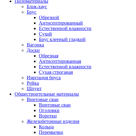
Пиломатериалы
Блок-хаус
Брус
Обрезной
Антисептированный
Естественной влажности
Сухой
Брус клееный гладкий
Вагонка
Доски
Обрезная
Антисептированная
Естественной влажности
Сухая строганая
Имитация бруса
Рейка
Шпунт
Общестроительные материалы
Винтовые сваи
Винтовые сваи
Оголовки
Воротки
Железобетонные изделия
Кольца
Перемычки