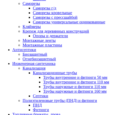
Саморезы
Саморезы г/д
Саморезы кровельные
Саморезы с прессшайбой
Саморезы универсальные оцинкованные
Кляймеры
Крепеж для деревянных конструкций
Опоры и держатели
Монтажные ленты
Монтажные пластины
Антисептики
Биозащитный
Огнебиозащитный
Инженерная сантехника
Канализация
Канализационные трубы
Трубы внутренние и фитинги 50 мм
Трубы внутренние и фитинги 110 мм
Трубы наружные и фитинги 110 мм
Трубы наружные и фитинги 160 мм
Септики
Полиэтиленовые трубы (ПНД) и фитинги
ПНД
Фитинги
Топливные брикеты, дрова