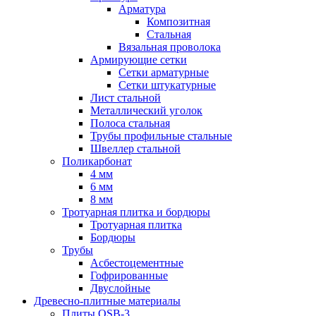
Арматура
Композитная
Стальная
Вязальная проволока
Армирующие сетки
Сетки арматурные
Сетки штукатурные
Лист стальной
Металлический уголок
Полоса стальная
Трубы профильные стальные
Швеллер стальной
Поликарбонат
4 мм
6 мм
8 мм
Тротуарная плитка и бордюры
Тротуарная плитка
Бордюры
Трубы
Асбестоцементные
Гофрированные
Двуслойные
Древесно-плитные материалы
Плиты OSB-3