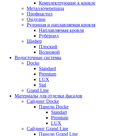
Комплектрующие к кровле
Металлочерепица
Профнастил
Ондулин
Рулонная и наплавляемая кровля
Наплавляемая кровля
Рубероид
Шифер
Плоский
Волновой
Водосточные системы
Docke
Standard
Premium
LUX
Stal
Grand Line
Материалы для отделки фасадов
Сайдинг Docke
Панели Docke
Standart
Premium
LUX
Сайдинг Grand Line
Панели Grand Line