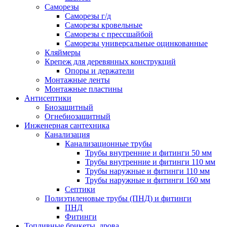
Саморезы
Саморезы г/д
Саморезы кровельные
Саморезы с прессшайбой
Саморезы универсальные оцинкованные
Кляймеры
Крепеж для деревянных конструкций
Опоры и держатели
Монтажные ленты
Монтажные пластины
Антисептики
Биозащитный
Огнебиозащитный
Инженерная сантехника
Канализация
Канализационные трубы
Трубы внутренние и фитинги 50 мм
Трубы внутренние и фитинги 110 мм
Трубы наружные и фитинги 110 мм
Трубы наружные и фитинги 160 мм
Септики
Полиэтиленовые трубы (ПНД) и фитинги
ПНД
Фитинги
Топливные брикеты, дрова