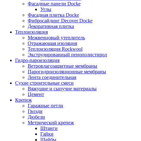
Фасадные панели Docke
Углы
Фасадная плитка Docke
Фибросайдинг Decover Docke
Декоративная плитка
Теплоизоляция
Межвенцовый утеплитель
Отражающая изоляция
Теплоизоляция Rockwool
Экструдированный пенополистирол
Гидро-пароизоляция
Ветровлагозащитные мембраны
Парогидроизоляционные мембраны
Лента соединительная
Сухие строительные смеси
Вяжущие и сыпучие материалы
Цемент
Крепеж
Гаражные петли
Гвозди
Дюбели
Метрический крепеж
Штанги
Гайки
Шайбы