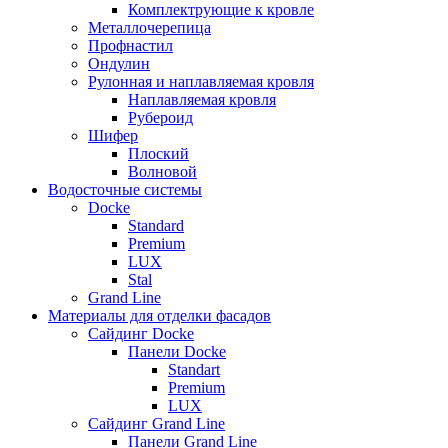
Комплектрующие к кровле
Металлочерепица
Профнастил
Ондулин
Рулонная и наплавляемая кровля
Наплавляемая кровля
Рубероид
Шифер
Плоский
Волновой
Водосточные системы
Docke
Standard
Premium
LUX
Stal
Grand Line
Материалы для отделки фасадов
Сайдинг Docke
Панели Docke
Standart
Premium
LUX
Сайдинг Grand Line
Панели Grand Line