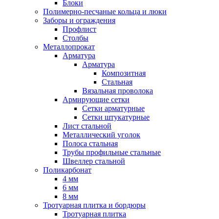
Блоки
Полимерно-песчаные кольца и люки
Заборы и ограждения
Профлист
Столбы
Металлопрокат
Арматура
Арматура
Композитная
Стальная
Вязальная проволока
Армирующие сетки
Сетки арматурные
Сетки штукатурные
Лист стальной
Металлический уголок
Полоса стальная
Трубы профильные стальные
Швеллер стальной
Поликарбонат
4 мм
6 мм
8 мм
Тротуарная плитка и бордюры
Тротуарная плитка