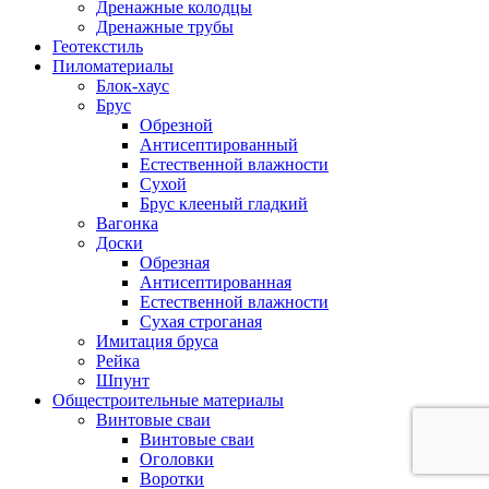
Дренажные колодцы
Дренажные трубы
Геотекстиль
Пиломатериалы
Блок-хаус
Брус
Обрезной
Антисептированный
Естественной влажности
Сухой
Брус клееный гладкий
Вагонка
Доски
Обрезная
Антисептированная
Естественной влажности
Сухая строганая
Имитация бруса
Рейка
Шпунт
Общестроительные материалы
Винтовые сваи
Винтовые сваи
Оголовки
Воротки