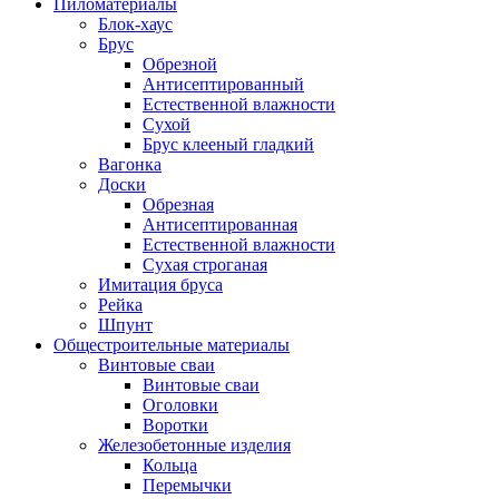
Пиломатериалы
Блок-хаус
Брус
Обрезной
Антисептированный
Естественной влажности
Сухой
Брус клееный гладкий
Вагонка
Доски
Обрезная
Антисептированная
Естественной влажности
Сухая строганая
Имитация бруса
Рейка
Шпунт
Общестроительные материалы
Винтовые сваи
Винтовые сваи
Оголовки
Воротки
Железобетонные изделия
Кольца
Перемычки