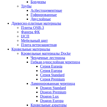
Бордюры
Трубы
Асбестоцементные
Гофрированные
Двуслойные
Древесно-плитные материалы
Плиты OSB-3
Фанера ФК
ЦСП
Мебельный щит
Плита ветрозащитная
Кровельные материалы
Кровельные материалы Docke
Чердачные лестницы
Гибкая однослойная черепица
Серия Eurasia
Серия Europa
Серия Standard
Серия Premium
Ламинированная черепица
Dragon Standard
Dragon Premium
Dragon Lux
Dragon Europa
Кровельные аэраторы