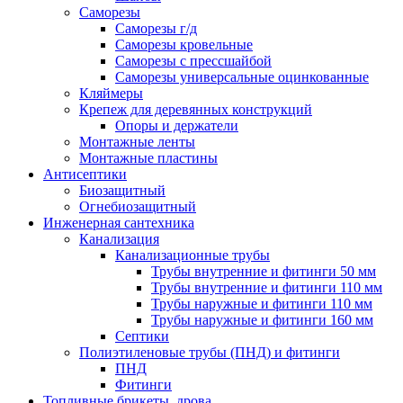
Саморезы
Саморезы г/д
Саморезы кровельные
Саморезы с прессшайбой
Саморезы универсальные оцинкованные
Кляймеры
Крепеж для деревянных конструкций
Опоры и держатели
Монтажные ленты
Монтажные пластины
Антисептики
Биозащитный
Огнебиозащитный
Инженерная сантехника
Канализация
Канализационные трубы
Трубы внутренние и фитинги 50 мм
Трубы внутренние и фитинги 110 мм
Трубы наружные и фитинги 110 мм
Трубы наружные и фитинги 160 мм
Септики
Полиэтиленовые трубы (ПНД) и фитинги
ПНД
Фитинги
Топливные брикеты, дрова