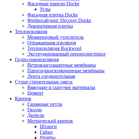
Фасадные панели Docke
Углы
Фасадная плитка Docke
Фибросайдинг Decover Docke
Декоративная плитка
Теплоизоляция
Межвенцовый утеплитель
Отражающая изоляция
Теплоизоляция Rockwool
Экструдированный пенополистирол
Гидро-пароизоляция
Ветровлагозащитные мембраны
Парогидроизоляционные мембраны
Лента соединительная
Сухие строительные смеси
Вяжущие и сыпучие материалы
Цемент
Крепеж
Гаражные петли
Гвозди
Дюбели
Метрический крепеж
Штанги
Гайки
Шайбы