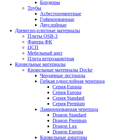
Бордюры
Трубы
Асбестоцементные
Гофрированные
Двуслойные
Древесно-плитные материалы
Плиты OSB-3
Фанера ФК
ЦСП
Мебельный щит
Плита ветрозащитная
Кровельные материалы
Кровельные материалы Docke
Чердачные лестницы
Гибкая однослойная черепица
Серия Eurasia
Серия Europa
Серия Standard
Серия Premium
Ламинированная черепица
Dragon Standard
Dragon Premium
Dragon Lux
Dragon Europa
Кровельные аэраторы