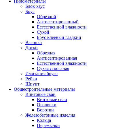
Пиломатериалы
Блок-хаус
Брус
Обрезной
Антисептированный
Естественной влажности
Сухой
Брус клееный гладкий
Вагонка
Доски
Обрезная
Антисептированная
Естественной влажности
Сухая строганая
Имитация бруса
Рейка
Шпунт
Общестроительные материалы
Винтовые сваи
Винтовые сваи
Оголовки
Воротки
Железобетонные изделия
Кольца
Перемычки