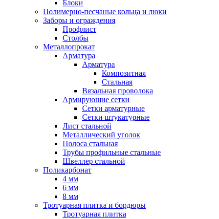
Блоки
Полимерно-песчаные кольца и люки
Заборы и ограждения
Профлист
Столбы
Металлопрокат
Арматура
Арматура
Композитная
Стальная
Вязальная проволока
Армирующие сетки
Сетки арматурные
Сетки штукатурные
Лист стальной
Металлический уголок
Полоса стальная
Трубы профильные стальные
Швеллер стальной
Поликарбонат
4 мм
6 мм
8 мм
Тротуарная плитка и бордюры
Тротуарная плитка