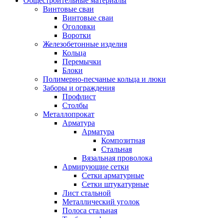
Общестроительные материалы
Винтовые сваи
Винтовые сваи
Оголовки
Воротки
Железобетонные изделия
Кольца
Перемычки
Блоки
Полимерно-песчаные кольца и люки
Заборы и ограждения
Профлист
Столбы
Металлопрокат
Арматура
Арматура
Композитная
Стальная
Вязальная проволока
Армирующие сетки
Сетки арматурные
Сетки штукатурные
Лист стальной
Металлический уголок
Полоса стальная