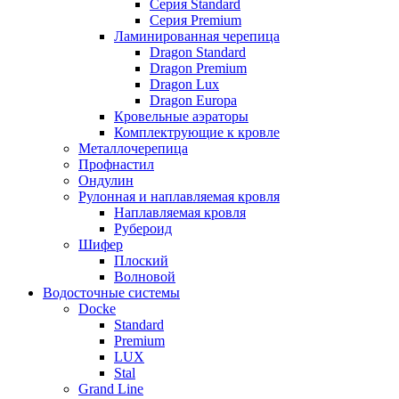
Серия Standard
Серия Premium
Ламинированная черепица
Dragon Standard
Dragon Premium
Dragon Lux
Dragon Europa
Кровельные аэраторы
Комплектрующие к кровле
Металлочерепица
Профнастил
Ондулин
Рулонная и наплавляемая кровля
Наплавляемая кровля
Рубероид
Шифер
Плоский
Волновой
Водосточные системы
Docke
Standard
Premium
LUX
Stal
Grand Line