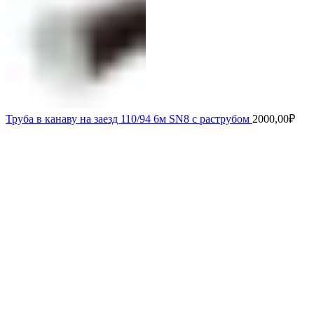
Труба в канаву на заезд 110/94 6м SN8 с раструбом
2000,00
₽