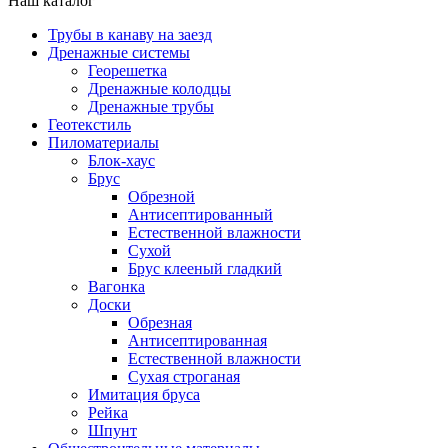
Наш каталог
Трубы в канаву на заезд
Дренажные системы
Георешетка
Дренажные колодцы
Дренажные трубы
Геотекстиль
Пиломатериалы
Блок-хаус
Брус
Обрезной
Антисептированный
Естественной влажности
Сухой
Брус клееный гладкий
Вагонка
Доски
Обрезная
Антисептированная
Естественной влажности
Сухая строганая
Имитация бруса
Рейка
Шпунт