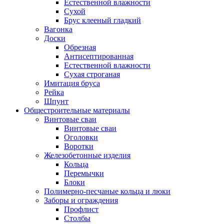
Естественной влажности
Сухой
Брус клееный гладкий
Вагонка
Доски
Обрезная
Антисептированная
Естественной влажности
Сухая строганая
Имитация бруса
Рейка
Шпунт
Общестроительные материалы
Винтовые сваи
Винтовые сваи
Оголовки
Воротки
Железобетонные изделия
Кольца
Перемычки
Блоки
Полимерно-песчаные кольца и люки
Заборы и ограждения
Профлист
Столбы