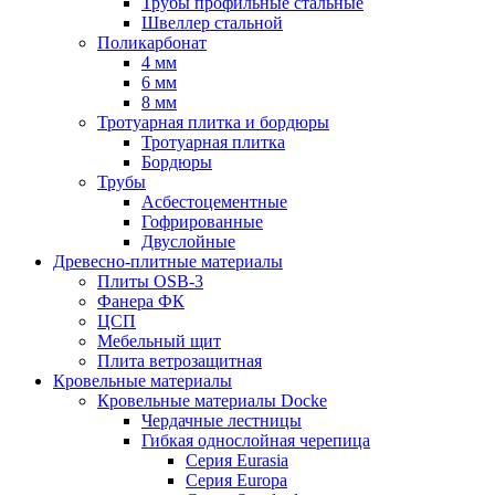
Трубы профильные стальные
Швеллер стальной
Поликарбонат
4 мм
6 мм
8 мм
Тротуарная плитка и бордюры
Тротуарная плитка
Бордюры
Трубы
Асбестоцементные
Гофрированные
Двуслойные
Древесно-плитные материалы
Плиты OSB-3
Фанера ФК
ЦСП
Мебельный щит
Плита ветрозащитная
Кровельные материалы
Кровельные материалы Docke
Чердачные лестницы
Гибкая однослойная черепица
Серия Eurasia
Серия Europa