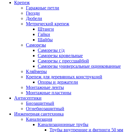
Крепеж
Гаражные петли
Гвозди
Дюбели
Метрический крепеж
Штанги
Гайки
Шайбы
Саморезы
Саморезы г/д
Саморезы кровельные
Саморезы с прессшайбой
Саморезы универсальные оцинкованные
Кляймеры
Крепеж для деревянных конструкций
Опоры и держатели
Монтажные ленты
Монтажные пластины
Антисептики
Биозащитный
Огнебиозащитный
Инженерная сантехника
Канализация
Канализационные трубы
Трубы внутренние и фитинги 50 мм