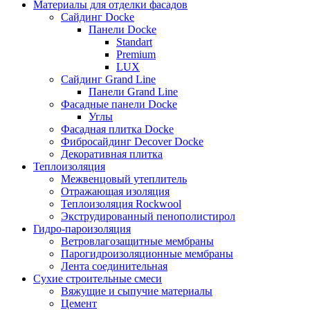
Материалы для отделки фасадов
Сайдинг Docke
Панели Docke
Standart
Premium
LUX
Сайдинг Grand Line
Панели Grand Line
Фасадные панели Docke
Углы
Фасадная плитка Docke
Фибросайдинг Decover Docke
Декоративная плитка
Теплоизоляция
Межвенцовый утеплитель
Отражающая изоляция
Теплоизоляция Rockwool
Экструдированный пенополистирол
Гидро-пароизоляция
Ветровлагозащитные мембраны
Парогидроизоляционные мембраны
Лента соединительная
Сухие строительные смеси
Вяжущие и сыпучие материалы
Цемент