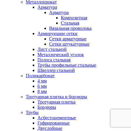
Металлопрокат
Арматура
Арматура
Композитная
Стальная
Вязальная проволока
Армирующие сетки
Сетки арматурные
Сетки штукатурные
Лист стальной
Металлический уголок
Полоса стальная
Трубы профильные стальные
Швеллер стальной
Поликарбонат
4 мм
6 мм
8 мм
Тротуарная плитка и бордюры
Тротуарная плитка
Бордюры
Трубы
Асбестоцементные
Гофрированные
Двуслойные