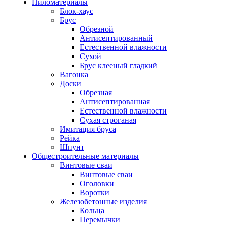
Пиломатериалы
Блок-хаус
Брус
Обрезной
Антисептированный
Естественной влажности
Сухой
Брус клееный гладкий
Вагонка
Доски
Обрезная
Антисептированная
Естественной влажности
Сухая строганая
Имитация бруса
Рейка
Шпунт
Общестроительные материалы
Винтовые сваи
Винтовые сваи
Оголовки
Воротки
Железобетонные изделия
Кольца
Перемычки