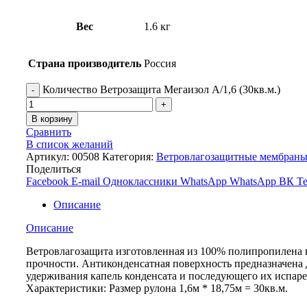
Вес
1.6 кг
Страна производитель
Россия
Количество Ветрозащита Мегаизол А/1,6 (30кв.м.)
В корзину
Сравнить
В список желаний
Артикул:
00508
Категория:
Ветровлагозащитные мембран
Поделиться
Facebook
E-mail
Одноклассники
WhatsApp
WhatsApp
ВК
Te
Описание
Описание
Ветровлагозащита изготовленная из 100% полипропилена
прочности. Антиконденсатная поверхность предназначена 
удерживания капель конденсата и последующего их испаре
Характеристики: Размер рулона 1,6м * 18,75м = 30кв.м.