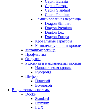
Серия Eurasia
Серия Europa
Серия Standard
Серия Premium
Ламинированная черепица
Dragon Standard
Dragon Premium
Dragon Lux
Dragon Europa
Кровельные аэраторы
Комплектрующие к кровле
Металлочерепица
Профнастил
Ондулин
Рулонная и наплавляемая кровля
Наплавляемая кровля
Рубероид
Шифер
Плоский
Волновой
Водосточные системы
Docke
Standard
Premium
LUX