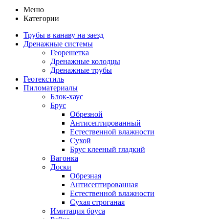
Меню
Категории
Трубы в канаву на заезд
Дренажные системы
Георешетка
Дренажные колодцы
Дренажные трубы
Геотекстиль
Пиломатериалы
Блок-хаус
Брус
Обрезной
Антисептированный
Естественной влажности
Сухой
Брус клееный гладкий
Вагонка
Доски
Обрезная
Антисептированная
Естественной влажности
Сухая строганая
Имитация бруса