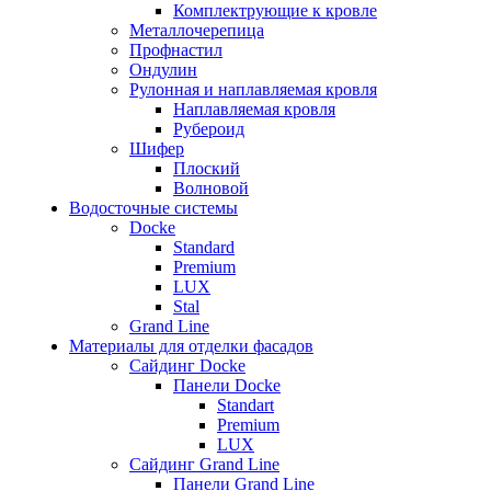
Комплектрующие к кровле
Металлочерепица
Профнастил
Ондулин
Рулонная и наплавляемая кровля
Наплавляемая кровля
Рубероид
Шифер
Плоский
Волновой
Водосточные системы
Docke
Standard
Premium
LUX
Stal
Grand Line
Материалы для отделки фасадов
Сайдинг Docke
Панели Docke
Standart
Premium
LUX
Сайдинг Grand Line
Панели Grand Line