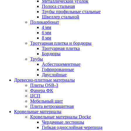
Металлический уголок
Полоса стальная
Трубы профильные стальные
Швеллер стальной
Поликарбонат
4 мм
6 мм
8 мм
Тротуарная плитка и бордюры
Тротуарная плитка
Бордюры
Трубы
Асбестоцементные
Гофрированные
Двуслойные
Древесно-плитные материалы
Плиты OSB-3
Фанера ФК
ЦСП
Мебельный щит
Плита ветрозащитная
Кровельные материалы
Кровельные материалы Docke
Чердачные лестницы
Гибкая однослойная черепица