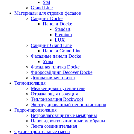
Stal
Grand Line
Материалы для отделки фасадов
Сайдинг Docke
Панели Docke
Standart
Premium
LUX
Сайдинг Grand Line
Панели Grand Line
Фасадные панели Docke
Углы
Фасадная плитка Docke
Фибросайдинг Decover Docke
Декоративная плитка
Теплоизоляция
Межвенцовый утеплитель
Отражающая изоляция
Теплоизоляция Rockwool
Экструдированный пенополистирол
Гидро-пароизоляция
Ветровлагозащитные мембраны
Парогидроизоляционные мембраны
Лента соединительная
Сухие строительные смеси