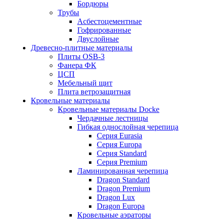
Бордюры
Трубы
Асбестоцементные
Гофрированные
Двуслойные
Древесно-плитные материалы
Плиты OSB-3
Фанера ФК
ЦСП
Мебельный щит
Плита ветрозащитная
Кровельные материалы
Кровельные материалы Docke
Чердачные лестницы
Гибкая однослойная черепица
Серия Eurasia
Серия Europa
Серия Standard
Серия Premium
Ламинированная черепица
Dragon Standard
Dragon Premium
Dragon Lux
Dragon Europa
Кровельные аэраторы