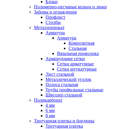
Блоки
Полимерно-песчаные кольца и люки
Заборы и ограждения
Профлист
Столбы
Металлопрокат
Арматура
Арматура
Композитная
Стальная
Вязальная проволока
Армирующие сетки
Сетки арматурные
Сетки штукатурные
Лист стальной
Металлический уголок
Полоса стальная
Трубы профильные стальные
Швеллер стальной
Поликарбонат
4 мм
6 мм
8 мм
Тротуарная плитка и бордюры
Тротуарная плитка