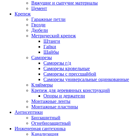
Вяжущие и сыпучие материалы
Цемент
Крепеж
Гаражные петли
Гвозди
Дюбели
Метрический крепеж
Штанги
Гайки
Шайбы
Саморезы
Саморезы г/д
Саморезы кровельные
Саморезы с прессшайбой
Саморезы универсальные оцинкованные
Кляймеры
Крепеж для деревянных конструкций
Опоры и держатели
Монтажные ленты
Монтажные пластины
Антисептики
Биозащитный
Огнебиозащитный
Инженерная сантехника
Канализация