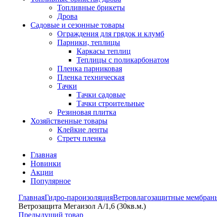
Топливные брикеты
Дрова
Садовые и сезонные товары
Ограждения для грядок и клумб
Парники, теплицы
Каркасы теплиц
Теплицы с поликарбонатом
Пленка парниковая
Пленка техническая
Тачки
Тачки садовые
Тачки строительные
Резиновая плитка
Хозяйственные товары
Клейкие ленты
Стретч пленка
Главная
Новинки
Акции
Популярное
Главная
Гидро-пароизоляция
Ветровлагозащитные мембран
Ветрозащита Мегаизол А/1,6 (30кв.м.)
Предыдущий товар