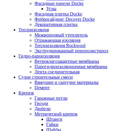
Фасадные панели Docke
Углы
Фасадная плитка Docke
Фибросайдинг Decover Docke
Декоративная плитка
Теплоизоляция
Межвенцовый утеплитель
Отражающая изоляция
Теплоизоляция Rockwool
Экструдированный пенополистирол
Гидро-пароизоляция
Ветровлагозащитные мембраны
Парогидроизоляционные мембраны
Лента соединительная
Сухие строительные смеси
Вяжущие и сыпучие материалы
Цемент
Крепеж
Гаражные петли
Гвозди
Дюбели
Метрический крепеж
Штанги
Гайки
Шайбы