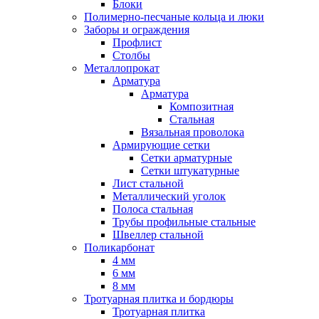
Блоки
Полимерно-песчаные кольца и люки
Заборы и ограждения
Профлист
Столбы
Металлопрокат
Арматура
Арматура
Композитная
Стальная
Вязальная проволока
Армирующие сетки
Сетки арматурные
Сетки штукатурные
Лист стальной
Металлический уголок
Полоса стальная
Трубы профильные стальные
Швеллер стальной
Поликарбонат
4 мм
6 мм
8 мм
Тротуарная плитка и бордюры
Тротуарная плитка