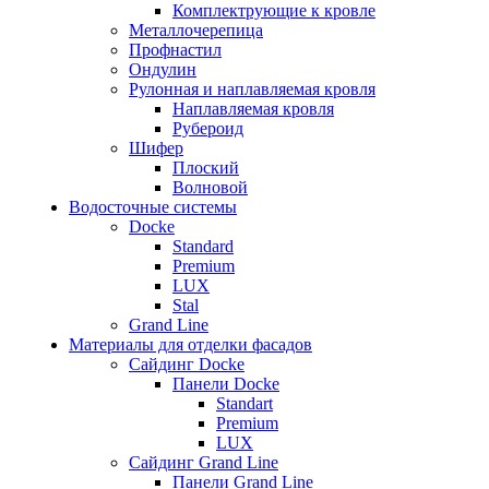
Комплектрующие к кровле
Металлочерепица
Профнастил
Ондулин
Рулонная и наплавляемая кровля
Наплавляемая кровля
Рубероид
Шифер
Плоский
Волновой
Водосточные системы
Docke
Standard
Premium
LUX
Stal
Grand Line
Материалы для отделки фасадов
Сайдинг Docke
Панели Docke
Standart
Premium
LUX
Сайдинг Grand Line
Панели Grand Line