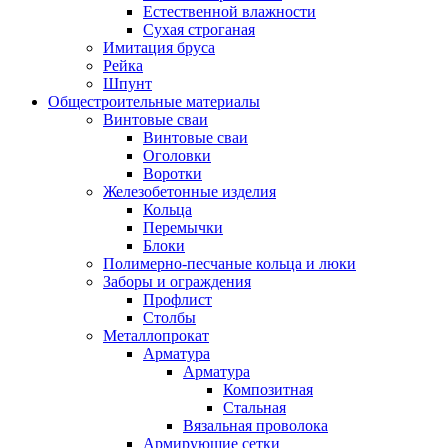
Естественной влажности
Сухая строганая
Имитация бруса
Рейка
Шпунт
Общестроительные материалы
Винтовые сваи
Винтовые сваи
Оголовки
Воротки
Железобетонные изделия
Кольца
Перемычки
Блоки
Полимерно-песчаные кольца и люки
Заборы и ограждения
Профлист
Столбы
Металлопрокат
Арматура
Арматура
Композитная
Стальная
Вязальная проволока
Армирующие сетки