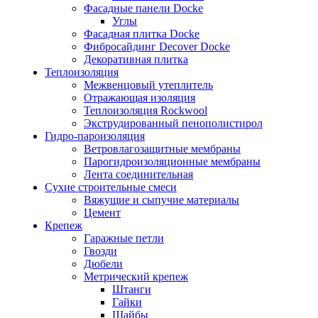
Фасадные панели Docke
Углы
Фасадная плитка Docke
Фибросайдинг Decover Docke
Декоративная плитка
Теплоизоляция
Межвенцовый утеплитель
Отражающая изоляция
Теплоизоляция Rockwool
Экструдированный пенополистирол
Гидро-пароизоляция
Ветровлагозащитные мембраны
Парогидроизоляционные мембраны
Лента соединительная
Сухие строительные смеси
Вяжущие и сыпучие материалы
Цемент
Крепеж
Гаражные петли
Гвозди
Дюбели
Метрический крепеж
Штанги
Гайки
Шайбы