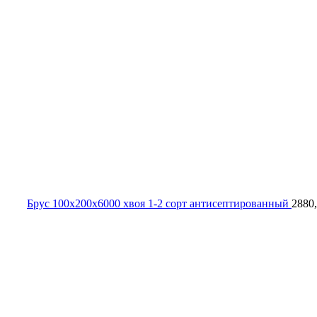
Брус 100х200х6000 хвоя 1-2 сорт антисептированный
2880