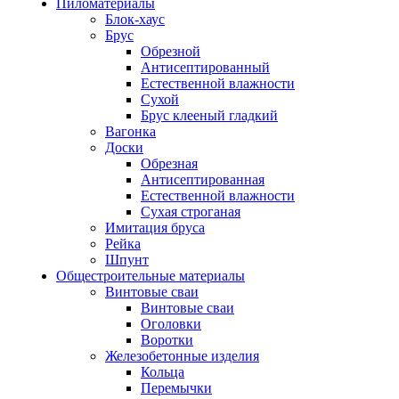
Пиломатериалы
Блок-хаус
Брус
Обрезной
Антисептированный
Естественной влажности
Сухой
Брус клееный гладкий
Вагонка
Доски
Обрезная
Антисептированная
Естественной влажности
Сухая строганая
Имитация бруса
Рейка
Шпунт
Общестроительные материалы
Винтовые сваи
Винтовые сваи
Оголовки
Воротки
Железобетонные изделия
Кольца
Перемычки