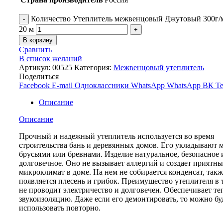
Количество Утеплитель межвенцовый Джутовый 300г/м2
20 м
В корзину
Сравнить
В список желаний
Артикул:
00525
Категория:
Межвенцовый утеплитель
Поделиться
Facebook
E-mail
Одноклассники
WhatsApp
WhatsApp
ВК
Te
Описание
Описание
Прочный и надежный утеплитель используется во время
строительства бань и деревянных домов. Его укладывают 
брусьями или бревнами. Изделие натуральное, безопасное 
долговечное. Оно не вызывает аллергий и создает приятн
микроклимат в доме. На нем не собирается конденсат, такж
появляется плесень и грибок. Преимущество утеплителя в т
не проводит электричество и долговечен. Обеспечивает те
звукоизоляцию. Даже если его демонтировать, то можно бу
использовать повторно.