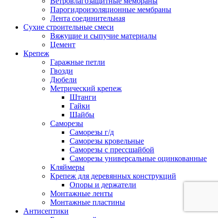
Ветровлагозащитные мембраны
Парогидроизоляционные мембраны
Лента соединительная
Сухие строительные смеси
Вяжущие и сыпучие материалы
Цемент
Крепеж
Гаражные петли
Гвозди
Дюбели
Метрический крепеж
Штанги
Гайки
Шайбы
Саморезы
Саморезы г/д
Саморезы кровельные
Саморезы с прессшайбой
Саморезы универсальные оцинкованные
Кляймеры
Крепеж для деревянных конструкций
Опоры и держатели
Монтажные ленты
Монтажные пластины
Антисептики