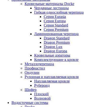
Кровельные материалы Docke
Чердачные лестницы
Гибкая однослойная черепица
Серия Eurasia
Серия Europa
Серия Standard
Серия Premium
Ламинированная черепица
Dragon Standard
Dragon Premium
Dragon Lux
Dragon Europa
Кровельные аэраторы
Комплектрующие к кровле
Металлочерепица
Профнастил
Ондулин
Рулонная и наплавляемая кровля
Наплавляемая кровля
Рубероид
Шифер
Плоский
Волновой
Водосточные системы
Docke