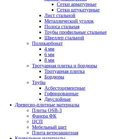
Сетки арматурные
Сетки штукатурные
Лист стальной
Металлический уголок
Полоса стальная
Трубы профильные стальные
Швеллер стальной
Поликарбонат
4 мм
6 мм
8 мм
Тротуарная плитка и бордюры
Тротуарная плитка
Бордюры
Трубы
Асбестоцементные
Гофрированные
Двуслойные
Древесно-плитные материалы
Плиты OSB-3
Фанера ФК
ЦСП
Мебельный щит
Плита ветрозащитная
Кровельные материалы