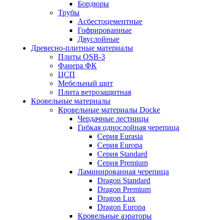
Бордюры
Трубы
Асбестоцементные
Гофрированные
Двуслойные
Древесно-плитные материалы
Плиты OSB-3
Фанера ФК
ЦСП
Мебельный щит
Плита ветрозащитная
Кровельные материалы
Кровельные материалы Docke
Чердачные лестницы
Гибкая однослойная черепица
Серия Eurasia
Серия Europa
Серия Standard
Серия Premium
Ламинированная черепица
Dragon Standard
Dragon Premium
Dragon Lux
Dragon Europa
Кровельные аэраторы