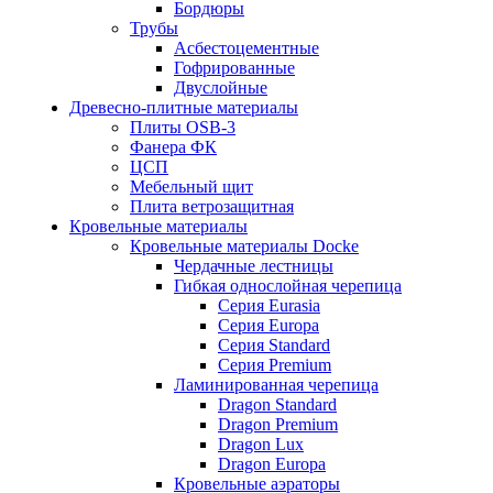
Бордюры
Трубы
Асбестоцементные
Гофрированные
Двуслойные
Древесно-плитные материалы
Плиты OSB-3
Фанера ФК
ЦСП
Мебельный щит
Плита ветрозащитная
Кровельные материалы
Кровельные материалы Docke
Чердачные лестницы
Гибкая однослойная черепица
Серия Eurasia
Серия Europa
Серия Standard
Серия Premium
Ламинированная черепица
Dragon Standard
Dragon Premium
Dragon Lux
Dragon Europa
Кровельные аэраторы