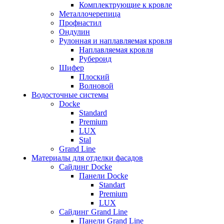
Комплектрующие к кровле
Металлочерепица
Профнастил
Ондулин
Рулонная и наплавляемая кровля
Наплавляемая кровля
Рубероид
Шифер
Плоский
Волновой
Водосточные системы
Docke
Standard
Premium
LUX
Stal
Grand Line
Материалы для отделки фасадов
Сайдинг Docke
Панели Docke
Standart
Premium
LUX
Сайдинг Grand Line
Панели Grand Line