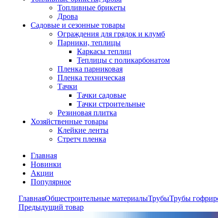
Топливные брикеты
Дрова
Садовые и сезонные товары
Ограждения для грядок и клумб
Парники, теплицы
Каркасы теплиц
Теплицы с поликарбонатом
Пленка парниковая
Пленка техническая
Тачки
Тачки садовые
Тачки строительные
Резиновая плитка
Хозяйственные товары
Клейкие ленты
Стретч пленка
Главная
Новинки
Акции
Популярное
Главная
Общестроительные материалы
Трубы
Трубы гофрир
Предыдущий товар