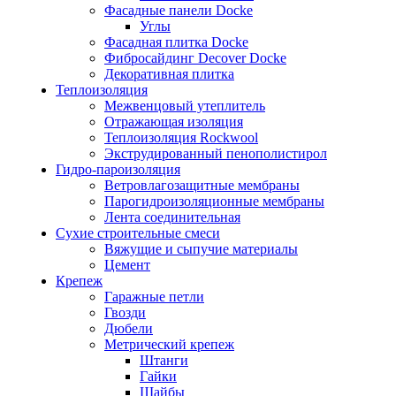
Фасадные панели Docke
Углы
Фасадная плитка Docke
Фибросайдинг Decover Docke
Декоративная плитка
Теплоизоляция
Межвенцовый утеплитель
Отражающая изоляция
Теплоизоляция Rockwool
Экструдированный пенополистирол
Гидро-пароизоляция
Ветровлагозащитные мембраны
Парогидроизоляционные мембраны
Лента соединительная
Сухие строительные смеси
Вяжущие и сыпучие материалы
Цемент
Крепеж
Гаражные петли
Гвозди
Дюбели
Метрический крепеж
Штанги
Гайки
Шайбы