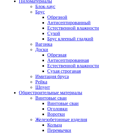
Пиломатериалы
Блок-хаус
Брус
Обрезной
Антисептированный
Естественной влажности
Сухой
Брус клееный гладкий
Вагонка
Доски
Обрезная
Антисептированная
Естественной влажности
Сухая строганая
Имитация бруса
Рейка
Шпунт
Общестроительные материалы
Винтовые сваи
Винтовые сваи
Оголовки
Воротки
Железобетонные изделия
Кольца
Перемычки