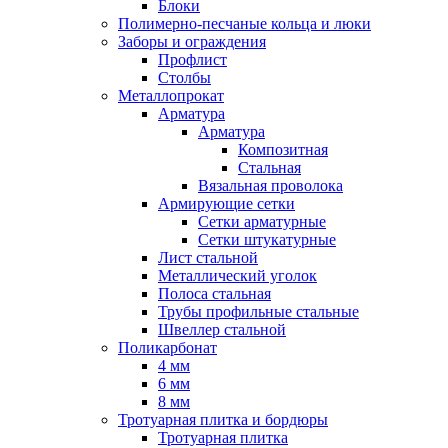
Блоки
Полимерно-песчаные кольца и люки
Заборы и ограждения
Профлист
Столбы
Металлопрокат
Арматура
Арматура
Композитная
Стальная
Вязальная проволока
Армирующие сетки
Сетки арматурные
Сетки штукатурные
Лист стальной
Металлический уголок
Полоса стальная
Трубы профильные стальные
Швеллер стальной
Поликарбонат
4 мм
6 мм
8 мм
Тротуарная плитка и бордюры
Тротуарная плитка