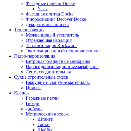
Фасадные панели Docke
Углы
Фасадная плитка Docke
Фибросайдинг Decover Docke
Декоративная плитка
Теплоизоляция
Межвенцовый утеплитель
Отражающая изоляция
Теплоизоляция Rockwool
Экструдированный пенополистирол
Гидро-пароизоляция
Ветровлагозащитные мембраны
Парогидроизоляционные мембраны
Лента соединительная
Сухие строительные смеси
Вяжущие и сыпучие материалы
Цемент
Крепеж
Гаражные петли
Гвозди
Дюбели
Метрический крепеж
Штанги
Гайки
Шайбы