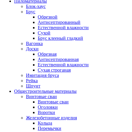
Пиломатериалы
Блок-хаус
Брус
Обрезной
Антисептированный
Естественной влажности
Сухой
Брус клееный гладкий
Вагонка
Доски
Обрезная
Антисептированная
Естественной влажности
Сухая строганая
Имитация бруса
Рейка
Шпунт
Общестроительные материалы
Винтовые сваи
Винтовые сваи
Оголовки
Воротки
Железобетонные изделия
Кольца
Перемычки