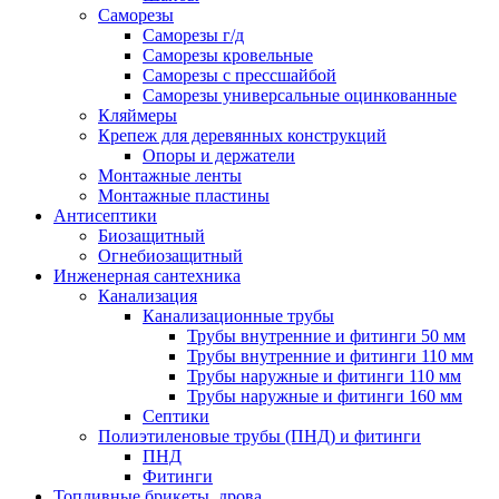
Саморезы
Саморезы г/д
Саморезы кровельные
Саморезы с прессшайбой
Саморезы универсальные оцинкованные
Кляймеры
Крепеж для деревянных конструкций
Опоры и держатели
Монтажные ленты
Монтажные пластины
Антисептики
Биозащитный
Огнебиозащитный
Инженерная сантехника
Канализация
Канализационные трубы
Трубы внутренние и фитинги 50 мм
Трубы внутренние и фитинги 110 мм
Трубы наружные и фитинги 110 мм
Трубы наружные и фитинги 160 мм
Септики
Полиэтиленовые трубы (ПНД) и фитинги
ПНД
Фитинги
Топливные брикеты, дрова