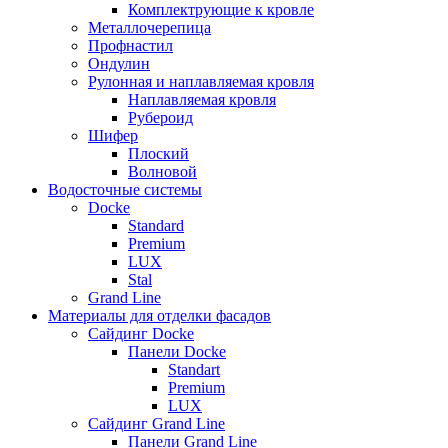
Комплектрующие к кровле
Металлочерепица
Профнастил
Ондулин
Рулонная и наплавляемая кровля
Наплавляемая кровля
Рубероид
Шифер
Плоский
Волновой
Водосточные системы
Docke
Standard
Premium
LUX
Stal
Grand Line
Материалы для отделки фасадов
Сайдинг Docke
Панели Docke
Standart
Premium
LUX
Сайдинг Grand Line
Панели Grand Line