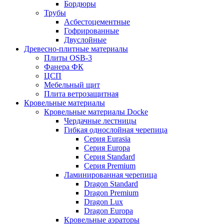
Бордюры
Трубы
Асбестоцементные
Гофрированные
Двуслойные
Древесно-плитные материалы
Плиты OSB-3
Фанера ФК
ЦСП
Мебельный щит
Плита ветрозащитная
Кровельные материалы
Кровельные материалы Docke
Чердачные лестницы
Гибкая однослойная черепица
Серия Eurasia
Серия Europa
Серия Standard
Серия Premium
Ламинированная черепица
Dragon Standard
Dragon Premium
Dragon Lux
Dragon Europa
Кровельные аэраторы