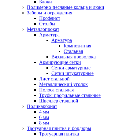
Блоки
Полимерно-песчаные кольца и люки
Заборы и ограждения
Профлист
Столбы
Металлопрокат
Арматура
Арматура
Композитная
Стальная
Вязальная проволока
Армирующие сетки
Сетки арматурные
Сетки штукатурные
Лист стальной
Металлический уголок
Полоса стальная
Трубы профильные стальные
Швеллер стальной
Поликарбонат
4 мм
6 мм
8 мм
Тротуарная плитка и бордюры
Тротуарная плитка