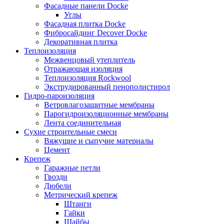
Фасадные панели Docke
Углы
Фасадная плитка Docke
Фибросайдинг Decover Docke
Декоративная плитка
Теплоизоляция
Межвенцовый утеплитель
Отражающая изоляция
Теплоизоляция Rockwool
Экструдированный пенополистирол
Гидро-пароизоляция
Ветровлагозащитные мембраны
Парогидроизоляционные мембраны
Лента соединительная
Сухие строительные смеси
Вяжущие и сыпучие материалы
Цемент
Крепеж
Гаражные петли
Гвозди
Дюбели
Метрический крепеж
Штанги
Гайки
Шайбы