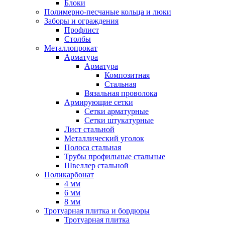
Блоки
Полимерно-песчаные кольца и люки
Заборы и ограждения
Профлист
Столбы
Металлопрокат
Арматура
Арматура
Композитная
Стальная
Вязальная проволока
Армирующие сетки
Сетки арматурные
Сетки штукатурные
Лист стальной
Металлический уголок
Полоса стальная
Трубы профильные стальные
Швеллер стальной
Поликарбонат
4 мм
6 мм
8 мм
Тротуарная плитка и бордюры
Тротуарная плитка