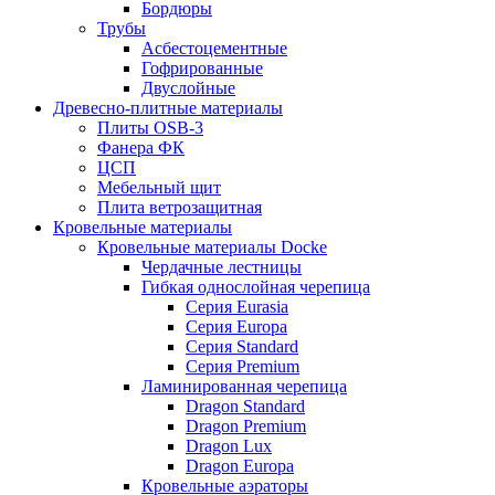
Бордюры
Трубы
Асбестоцементные
Гофрированные
Двуслойные
Древесно-плитные материалы
Плиты OSB-3
Фанера ФК
ЦСП
Мебельный щит
Плита ветрозащитная
Кровельные материалы
Кровельные материалы Docke
Чердачные лестницы
Гибкая однослойная черепица
Серия Eurasia
Серия Europa
Серия Standard
Серия Premium
Ламинированная черепица
Dragon Standard
Dragon Premium
Dragon Lux
Dragon Europa
Кровельные аэраторы