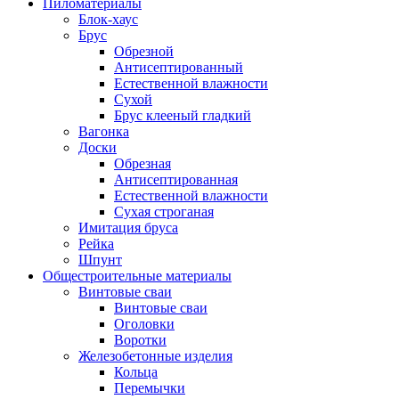
Пиломатериалы
Блок-хаус
Брус
Обрезной
Антисептированный
Естественной влажности
Сухой
Брус клееный гладкий
Вагонка
Доски
Обрезная
Антисептированная
Естественной влажности
Сухая строганая
Имитация бруса
Рейка
Шпунт
Общестроительные материалы
Винтовые сваи
Винтовые сваи
Оголовки
Воротки
Железобетонные изделия
Кольца
Перемычки