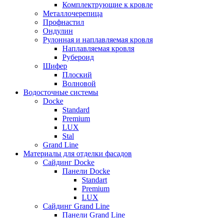
Комплектрующие к кровле
Металлочерепица
Профнастил
Ондулин
Рулонная и наплавляемая кровля
Наплавляемая кровля
Рубероид
Шифер
Плоский
Волновой
Водосточные системы
Docke
Standard
Premium
LUX
Stal
Grand Line
Материалы для отделки фасадов
Сайдинг Docke
Панели Docke
Standart
Premium
LUX
Сайдинг Grand Line
Панели Grand Line