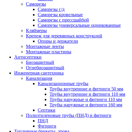
Саморезы
Саморезы г/д
Саморезы кровельные
Саморезы с прессшайбой
Саморезы универсальные оцинкованные
Кляймеры
Крепеж для деревянных конструкций
Опоры и держатели
Монтажные ленты
Монтажные пластины
Антисептики
Биозащитный
Огнебиозащитный
Инженерная сантехника
Канализация
Канализационные трубы
Трубы внутренние и фитинги 50 мм
Трубы внутренние и фитинги 110 мм
Трубы наружные и фитинги 110 мм
Трубы наружные и фитинги 160 мм
Септики
Полиэтиленовые трубы (ПНД) и фитинги
ПНД
Фитинги
Топливные брикеты, дрова