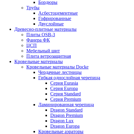
Бордюры
Трубы
Асбестоцементные
Гофрированные
Двуслойные
Древесно-плитные материалы
Плиты OSB-3
Фанера ФК
ЦСП
Мебельный щит
Плита ветрозащитная
Кровельные материалы
Кровельные материалы Docke
Чердачные лестницы
Гибкая однослойная черепица
Серия Eurasia
Серия Europa
Серия Standard
Серия Premium
Ламинированная черепица
Dragon Standard
Dragon Premium
Dragon Lux
Dragon Europa
Кровельные аэраторы