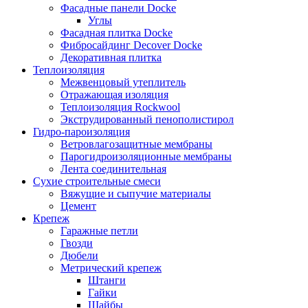
Фасадные панели Docke
Углы
Фасадная плитка Docke
Фибросайдинг Decover Docke
Декоративная плитка
Теплоизоляция
Межвенцовый утеплитель
Отражающая изоляция
Теплоизоляция Rockwool
Экструдированный пенополистирол
Гидро-пароизоляция
Ветровлагозащитные мембраны
Парогидроизоляционные мембраны
Лента соединительная
Сухие строительные смеси
Вяжущие и сыпучие материалы
Цемент
Крепеж
Гаражные петли
Гвозди
Дюбели
Метрический крепеж
Штанги
Гайки
Шайбы