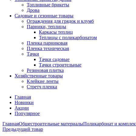
Топливные брикеты
Дрова
Садовые и сезонные товары
Ограждения для грядок и клумб
Парники, теплицы
Каркасы теплиц
Теплицы с поликарбонатом
Пленка парниковая
Пленка техническая
Тачки
Тачки садовые
Тачки строительные
Резиновая плитка
Хозяйственные товары
Клейкие ленты
Стретч пленка
Главная
Новинки
Акции
Популярное
Главная
Общестроительные материалы
Поликарбонат и компле
Предыдущий товар