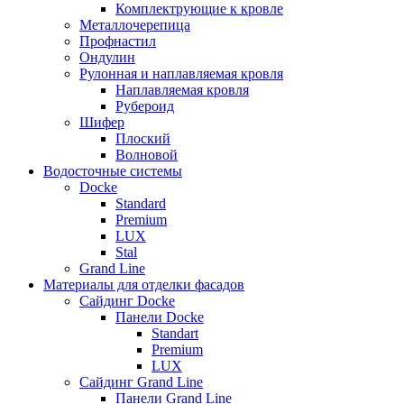
Комплектрующие к кровле
Металлочерепица
Профнастил
Ондулин
Рулонная и наплавляемая кровля
Наплавляемая кровля
Рубероид
Шифер
Плоский
Волновой
Водосточные системы
Docke
Standard
Premium
LUX
Stal
Grand Line
Материалы для отделки фасадов
Сайдинг Docke
Панели Docke
Standart
Premium
LUX
Сайдинг Grand Line
Панели Grand Line