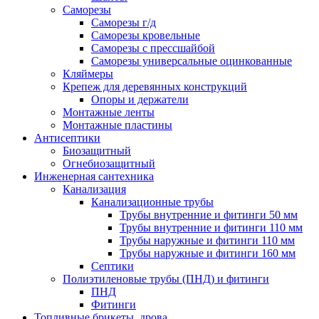
Саморезы
Саморезы г/д
Саморезы кровельные
Саморезы с прессшайбой
Саморезы универсальные оцинкованные
Кляймеры
Крепеж для деревянных конструкций
Опоры и держатели
Монтажные ленты
Монтажные пластины
Антисептики
Биозащитный
Огнебиозащитный
Инженерная сантехника
Канализация
Канализационные трубы
Трубы внутренние и фитинги 50 мм
Трубы внутренние и фитинги 110 мм
Трубы наружные и фитинги 110 мм
Трубы наружные и фитинги 160 мм
Септики
Полиэтиленовые трубы (ПНД) и фитинги
ПНД
Фитинги
Топливные брикеты, дрова