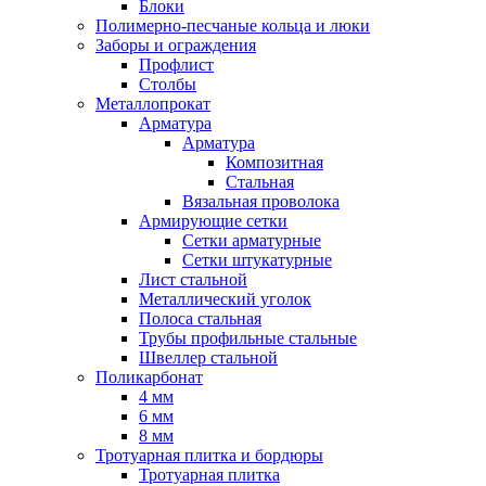
Блоки
Полимерно-песчаные кольца и люки
Заборы и ограждения
Профлист
Столбы
Металлопрокат
Арматура
Арматура
Композитная
Стальная
Вязальная проволока
Армирующие сетки
Сетки арматурные
Сетки штукатурные
Лист стальной
Металлический уголок
Полоса стальная
Трубы профильные стальные
Швеллер стальной
Поликарбонат
4 мм
6 мм
8 мм
Тротуарная плитка и бордюры
Тротуарная плитка