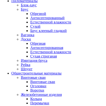
Пиломатериалы
Блок-хаус
Брус
Обрезной
Антисептированный
Естественной влажности
Сухой
Брус клееный гладкий
Вагонка
Доски
Обрезная
Антисептированная
Естественной влажности
Сухая строганая
Имитация бруса
Рейка
Шпунт
Общестроительные материалы
Винтовые сваи
Винтовые сваи
Оголовки
Воротки
Железобетонные изделия
Кольца
Перемычки