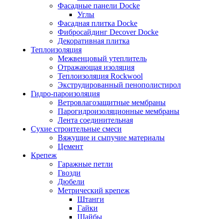
Фасадные панели Docke
Углы
Фасадная плитка Docke
Фибросайдинг Decover Docke
Декоративная плитка
Теплоизоляция
Межвенцовый утеплитель
Отражающая изоляция
Теплоизоляция Rockwool
Экструдированный пенополистирол
Гидро-пароизоляция
Ветровлагозащитные мембраны
Парогидроизоляционные мембраны
Лента соединительная
Сухие строительные смеси
Вяжущие и сыпучие материалы
Цемент
Крепеж
Гаражные петли
Гвозди
Дюбели
Метрический крепеж
Штанги
Гайки
Шайбы