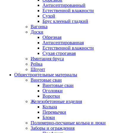
Антисептированный
Естественной влажности
Сухой
Брус клееный гладкий
Вагонка
Доски
Обрезная
Антисептированная
Естественной влажности
Сухая строганая
Имитация бруса
Рейка
Шпунт
Общестроительные материалы
Винтовые сваи
Винтовые сваи
Оголовки
Воротки
Железобетонные изделия
Кольца
Перемычки
Блоки
Полимерно-песчаные кольца и люки
Заборы и ограждения