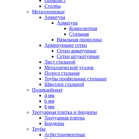
Профлист
Столбы
Металлопрокат
Арматура
Арматура
Композитная
Стальная
Вязальная проволока
Армирующие сетки
Сетки арматурные
Сетки штукатурные
Лист стальной
Металлический уголок
Полоса стальная
Трубы профильные стальные
Швеллер стальной
Поликарбонат
4 мм
6 мм
8 мм
Тротуарная плитка и бордюры
Тротуарная плитка
Бордюры
Трубы
Асбестоцементные