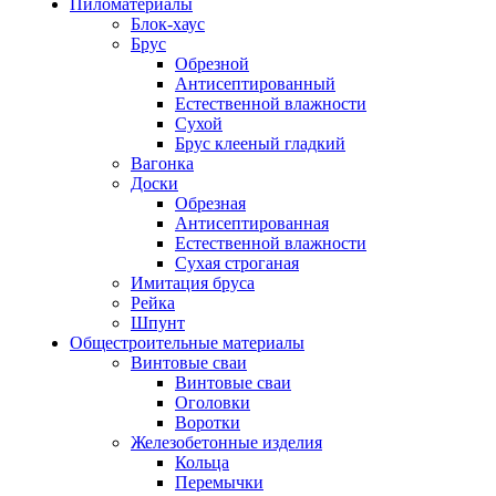
Пиломатериалы
Блок-хаус
Брус
Обрезной
Антисептированный
Естественной влажности
Сухой
Брус клееный гладкий
Вагонка
Доски
Обрезная
Антисептированная
Естественной влажности
Сухая строганая
Имитация бруса
Рейка
Шпунт
Общестроительные материалы
Винтовые сваи
Винтовые сваи
Оголовки
Воротки
Железобетонные изделия
Кольца
Перемычки