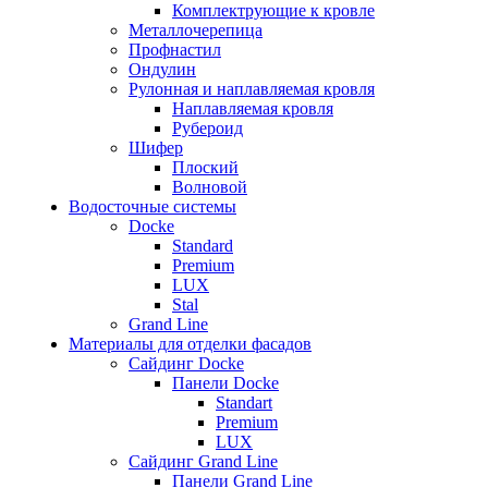
Комплектрующие к кровле
Металлочерепица
Профнастил
Ондулин
Рулонная и наплавляемая кровля
Наплавляемая кровля
Рубероид
Шифер
Плоский
Волновой
Водосточные системы
Docke
Standard
Premium
LUX
Stal
Grand Line
Материалы для отделки фасадов
Сайдинг Docke
Панели Docke
Standart
Premium
LUX
Сайдинг Grand Line
Панели Grand Line