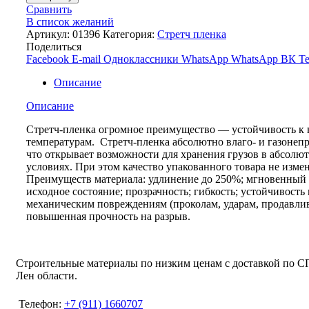
Сравнить
В список желаний
Артикул:
01396
Категория:
Стретч пленка
Поделиться
Facebook
E-mail
Одноклассники
WhatsApp
WhatsApp
ВК
Te
Описание
Описание
Стретч-пленка огромное преимущество — устойчивость к
температурам. Стретч-пленка абсолютно влаго- и газонеп
что открывает возможности для хранения грузов в абсолю
условиях. При этом качество упакованного товара не измен
Преимуществ материала: удлинение до 250%; мгновенный 
исходное состояние; прозрачность; гибкость; устойчивость 
механическим повреждениям (проколам, ударам, продавли
повышенная прочность на разрыв.
Строительные материалы по низким ценам с доставкой по С
Лен области.
Телефон:
+7 (911) 1660707