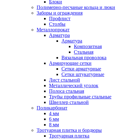
Блоки
Полимерно-песчаные кольца и люки
Заборы и ограждения
Профлист
Столбы
Металлопрокат
Арматура
Арматура
Композитная
Стальная
Вязальная проволока
Армирующие сетки
Сетки арматурные
Сетки штукатурные
Лист стальной
Металлический уголок
Полоса стальная
Трубы профильные стальные
Швеллер стальной
Поликарбонат
4 мм
6 мм
8 мм
Тротуарная плитка и бордюры
Тротуарная плитка