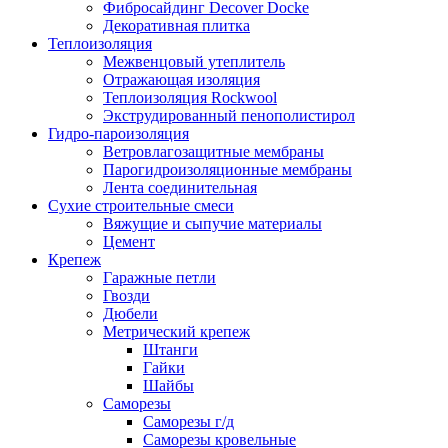
Фибросайдинг Decover Docke
Декоративная плитка
Теплоизоляция
Межвенцовый утеплитель
Отражающая изоляция
Теплоизоляция Rockwool
Экструдированный пенополистирол
Гидро-пароизоляция
Ветровлагозащитные мембраны
Парогидроизоляционные мембраны
Лента соединительная
Сухие строительные смеси
Вяжущие и сыпучие материалы
Цемент
Крепеж
Гаражные петли
Гвозди
Дюбели
Метрический крепеж
Штанги
Гайки
Шайбы
Саморезы
Саморезы г/д
Саморезы кровельные