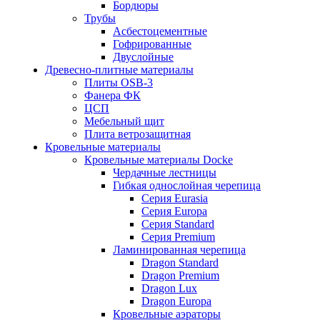
Бордюры
Трубы
Асбестоцементные
Гофрированные
Двуслойные
Древесно-плитные материалы
Плиты OSB-3
Фанера ФК
ЦСП
Мебельный щит
Плита ветрозащитная
Кровельные материалы
Кровельные материалы Docke
Чердачные лестницы
Гибкая однослойная черепица
Серия Eurasia
Серия Europa
Серия Standard
Серия Premium
Ламинированная черепица
Dragon Standard
Dragon Premium
Dragon Lux
Dragon Europa
Кровельные аэраторы