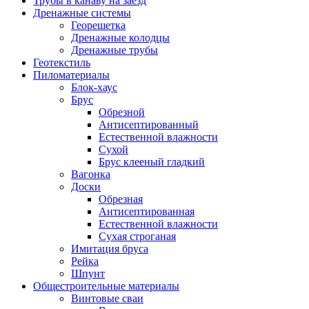
Трубы в канаву на заезд
Дренажные системы
Георешетка
Дренажные колодцы
Дренажные трубы
Геотекстиль
Пиломатериалы
Блок-хаус
Брус
Обрезной
Антисептированный
Естественной влажности
Сухой
Брус клееный гладкий
Вагонка
Доски
Обрезная
Антисептированная
Естественной влажности
Сухая строганая
Имитация бруса
Рейка
Шпунт
Общестроительные материалы
Винтовые сваи