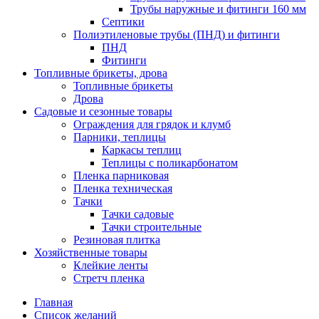
Трубы наружные и фитинги 160 мм
Септики
Полиэтиленовые трубы (ПНД) и фитинги
ПНД
Фитинги
Топливные брикеты, дрова
Топливные брикеты
Дрова
Садовые и сезонные товары
Ограждения для грядок и клумб
Парники, теплицы
Каркасы теплиц
Теплицы с поликарбонатом
Пленка парниковая
Пленка техническая
Тачки
Тачки садовые
Тачки строительные
Резиновая плитка
Хозяйственные товары
Клейкие ленты
Стретч пленка
Главная
Список желаний