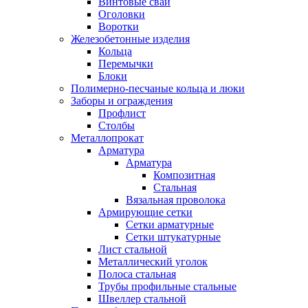
Винтовые сваи
Оголовки
Воротки
Железобетонные изделия
Кольца
Перемычки
Блоки
Полимерно-песчаные кольца и люки
Заборы и ограждения
Профлист
Столбы
Металлопрокат
Арматура
Арматура
Композитная
Стальная
Вязальная проволока
Армирующие сетки
Сетки арматурные
Сетки штукатурные
Лист стальной
Металлический уголок
Полоса стальная
Трубы профильные стальные
Швеллер стальной