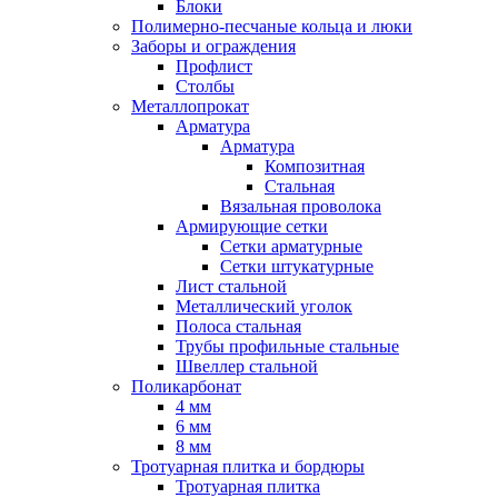
Блоки
Полимерно-песчаные кольца и люки
Заборы и ограждения
Профлист
Столбы
Металлопрокат
Арматура
Арматура
Композитная
Стальная
Вязальная проволока
Армирующие сетки
Сетки арматурные
Сетки штукатурные
Лист стальной
Металлический уголок
Полоса стальная
Трубы профильные стальные
Швеллер стальной
Поликарбонат
4 мм
6 мм
8 мм
Тротуарная плитка и бордюры
Тротуарная плитка