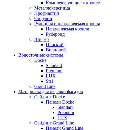
Комплектрующие к кровле
Металлочерепица
Профнастил
Ондулин
Рулонная и наплавляемая кровля
Наплавляемая кровля
Рубероид
Шифер
Плоский
Волновой
Водосточные системы
Docke
Standard
Premium
LUX
Stal
Grand Line
Материалы для отделки фасадов
Сайдинг Docke
Панели Docke
Standart
Premium
LUX
Сайдинг Grand Line
Панели Grand Line