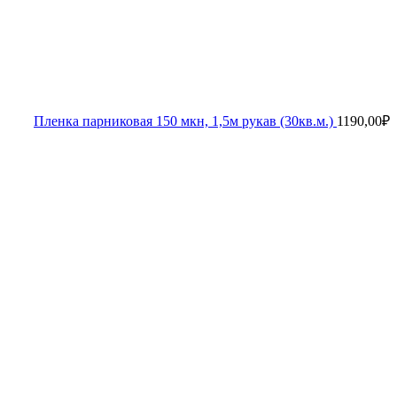
Пленка парниковая 150 мкн, 1,5м рукав (30кв.м.)
1190,00
₽