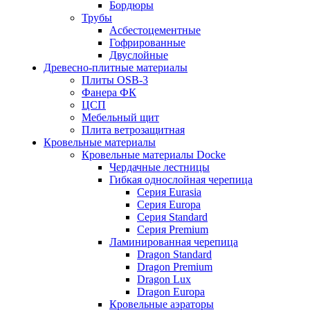
Бордюры
Трубы
Асбестоцементные
Гофрированные
Двуслойные
Древесно-плитные материалы
Плиты OSB-3
Фанера ФК
ЦСП
Мебельный щит
Плита ветрозащитная
Кровельные материалы
Кровельные материалы Docke
Чердачные лестницы
Гибкая однослойная черепица
Серия Eurasia
Серия Europa
Серия Standard
Серия Premium
Ламинированная черепица
Dragon Standard
Dragon Premium
Dragon Lux
Dragon Europa
Кровельные аэраторы