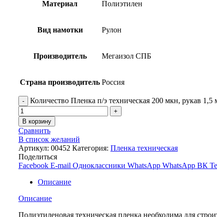
Материал
Полиэтилен
Вид намотки
Рулон
Производитель
Мегаизол СПБ
Страна производитель
Россия
Количество Пленка п/э техническая 200 мкн, рукав 1,5 м
В корзину
Сравнить
В список желаний
Артикул:
00452
Категория:
Пленка техническая
Поделиться
Facebook
E-mail
Одноклассники
WhatsApp
WhatsApp
ВК
Te
Описание
Описание
Полиэтиленовая техническая пленка необходима для стро