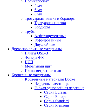
Поликарбонат
4 мм
6 мм
8 мм
Тротуарная плитка и бордюры
Тротуарная плитка
Бордюры
Трубы
Асбестоцементные
Гофрированные
Двуслойные
Древесно-плитные материалы
Плиты OSB-3
Фанера ФК
ЦСП
Мебельный щит
Плита ветрозащитная
Кровельные материалы
Кровельные материалы Docke
Чердачные лестницы
Гибкая однослойная черепица
Серия Eurasia
Серия Europa
Серия Standard
Серия Premium