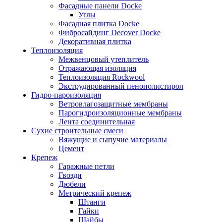
Фасадные панели Docke
Углы
Фасадная плитка Docke
Фибросайдинг Decover Docke
Декоративная плитка
Теплоизоляция
Межвенцовый утеплитель
Отражающая изоляция
Теплоизоляция Rockwool
Экструдированный пенополистирол
Гидро-пароизоляция
Ветровлагозащитные мембраны
Парогидроизоляционные мембраны
Лента соединительная
Сухие строительные смеси
Вяжущие и сыпучие материалы
Цемент
Крепеж
Гаражные петли
Гвозди
Дюбели
Метрический крепеж
Штанги
Гайки
Шайбы