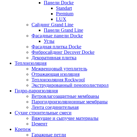
Панели Docke
Standart
Premium
LUX
Сайдинг Grand Line
Панели Grand Line
Фасадные панели Docke
Углы
Фасадная плитка Docke
Фибросайдинг Decover Docke
Декоративная плитка
Теплоизоляция
Межвенцовый утеплитель
Отражающая изоляция
Теплоизоляция Rockwool
Экструдированный пенополистирол
Гидро-пароизоляция
Ветровлагозащитные мембраны
Парогидроизоляционные мембраны
Лента соединительная
Сухие строительные смеси
Вяжущие и сыпучие материалы
Цемент
Крепеж
Гаражные петли