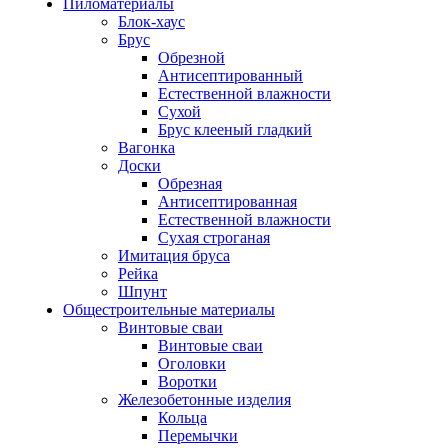
Пиломатериалы
Блок-хаус
Брус
Обрезной
Антисептированный
Естественной влажности
Сухой
Брус клееный гладкий
Вагонка
Доски
Обрезная
Антисептированная
Естественной влажности
Сухая строганая
Имитация бруса
Рейка
Шпунт
Общестроительные материалы
Винтовые сваи
Винтовые сваи
Оголовки
Воротки
Железобетонные изделия
Кольца
Перемычки