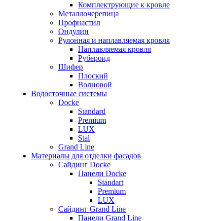
Комплектрующие к кровле
Металлочерепица
Профнастил
Ондулин
Рулонная и наплавляемая кровля
Наплавляемая кровля
Рубероид
Шифер
Плоский
Волновой
Водосточные системы
Docke
Standard
Premium
LUX
Stal
Grand Line
Материалы для отделки фасадов
Сайдинг Docke
Панели Docke
Standart
Premium
LUX
Сайдинг Grand Line
Панели Grand Line