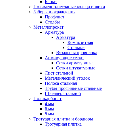
Блоки
Полимерно-песчаные кольца и люки
Заборы и ограждения
Профлист
Столбы
Металлопрокат
Арматура
Арматура
Композитная
Стальная
Вязальная проволока
Армирующие сетки
Сетки арматурные
Сетки штукатурные
Лист стальной
Металлический уголок
Полоса стальная
Трубы профильные стальные
Швеллер стальной
Поликарбонат
4 мм
6 мм
8 мм
Тротуарная плитка и бордюры
Тротуарная плитка