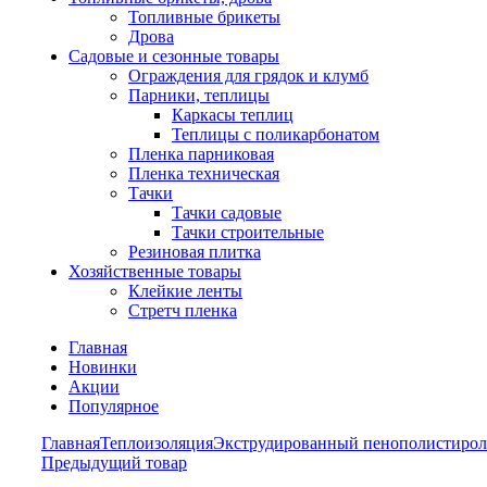
Топливные брикеты
Дрова
Садовые и сезонные товары
Ограждения для грядок и клумб
Парники, теплицы
Каркасы теплиц
Теплицы с поликарбонатом
Пленка парниковая
Пленка техническая
Тачки
Тачки садовые
Тачки строительные
Резиновая плитка
Хозяйственные товары
Клейкие ленты
Стретч пленка
Главная
Новинки
Акции
Популярное
Главная
Теплоизоляция
Экструдированный пенополистирол
Предыдущий товар