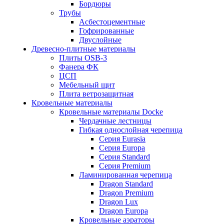
Бордюры
Трубы
Асбестоцементные
Гофрированные
Двуслойные
Древесно-плитные материалы
Плиты OSB-3
Фанера ФК
ЦСП
Мебельный щит
Плита ветрозащитная
Кровельные материалы
Кровельные материалы Docke
Чердачные лестницы
Гибкая однослойная черепица
Серия Eurasia
Серия Europa
Серия Standard
Серия Premium
Ламинированная черепица
Dragon Standard
Dragon Premium
Dragon Lux
Dragon Europa
Кровельные аэраторы