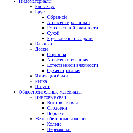
Пиломатериалы
Блок-хаус
Брус
Обрезной
Антисептированный
Естественной влажности
Сухой
Брус клееный гладкий
Вагонка
Доски
Обрезная
Антисептированная
Естественной влажности
Сухая строганая
Имитация бруса
Рейка
Шпунт
Общестроительные материалы
Винтовые сваи
Винтовые сваи
Оголовки
Воротки
Железобетонные изделия
Кольца
Перемычки