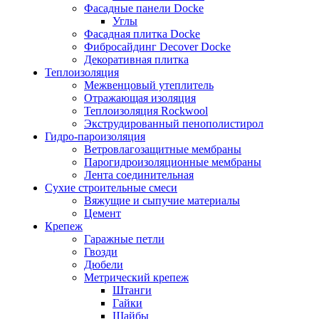
Фасадные панели Docke
Углы
Фасадная плитка Docke
Фибросайдинг Decover Docke
Декоративная плитка
Теплоизоляция
Межвенцовый утеплитель
Отражающая изоляция
Теплоизоляция Rockwool
Экструдированный пенополистирол
Гидро-пароизоляция
Ветровлагозащитные мембраны
Парогидроизоляционные мембраны
Лента соединительная
Сухие строительные смеси
Вяжущие и сыпучие материалы
Цемент
Крепеж
Гаражные петли
Гвозди
Дюбели
Метрический крепеж
Штанги
Гайки
Шайбы