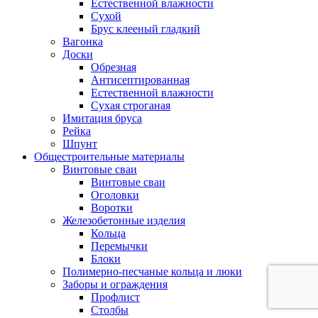
Естественной влажности
Сухой
Брус клееный гладкий
Вагонка
Доски
Обрезная
Антисептированная
Естественной влажности
Сухая строганая
Имитация бруса
Рейка
Шпунт
Общестроительные материалы
Винтовые сваи
Винтовые сваи
Оголовки
Воротки
Железобетонные изделия
Кольца
Перемычки
Блоки
Полимерно-песчаные кольца и люки
Заборы и ограждения
Профлист
Столбы