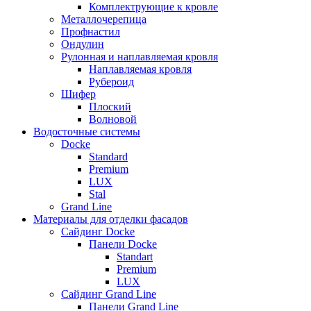
Комплектрующие к кровле
Металлочерепица
Профнастил
Ондулин
Рулонная и наплавляемая кровля
Наплавляемая кровля
Рубероид
Шифер
Плоский
Волновой
Водосточные системы
Docke
Standard
Premium
LUX
Stal
Grand Line
Материалы для отделки фасадов
Сайдинг Docke
Панели Docke
Standart
Premium
LUX
Сайдинг Grand Line
Панели Grand Line