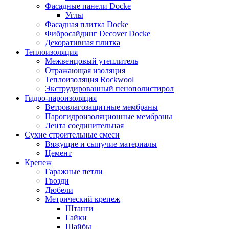
Фасадные панели Docke
Углы
Фасадная плитка Docke
Фибросайдинг Decover Docke
Декоративная плитка
Теплоизоляция
Межвенцовый утеплитель
Отражающая изоляция
Теплоизоляция Rockwool
Экструдированный пенополистирол
Гидро-пароизоляция
Ветровлагозащитные мембраны
Парогидроизоляционные мембраны
Лента соединительная
Сухие строительные смеси
Вяжущие и сыпучие материалы
Цемент
Крепеж
Гаражные петли
Гвозди
Дюбели
Метрический крепеж
Штанги
Гайки
Шайбы