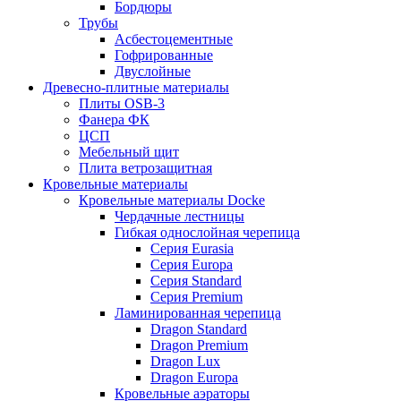
Бордюры
Трубы
Асбестоцементные
Гофрированные
Двуслойные
Древесно-плитные материалы
Плиты OSB-3
Фанера ФК
ЦСП
Мебельный щит
Плита ветрозащитная
Кровельные материалы
Кровельные материалы Docke
Чердачные лестницы
Гибкая однослойная черепица
Серия Eurasia
Серия Europa
Серия Standard
Серия Premium
Ламинированная черепица
Dragon Standard
Dragon Premium
Dragon Lux
Dragon Europa
Кровельные аэраторы