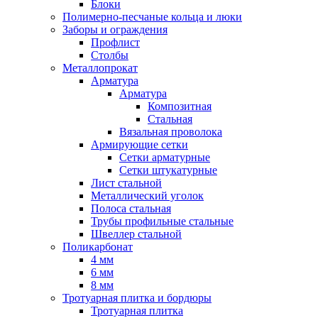
Блоки
Полимерно-песчаные кольца и люки
Заборы и ограждения
Профлист
Столбы
Металлопрокат
Арматура
Арматура
Композитная
Стальная
Вязальная проволока
Армирующие сетки
Сетки арматурные
Сетки штукатурные
Лист стальной
Металлический уголок
Полоса стальная
Трубы профильные стальные
Швеллер стальной
Поликарбонат
4 мм
6 мм
8 мм
Тротуарная плитка и бордюры
Тротуарная плитка