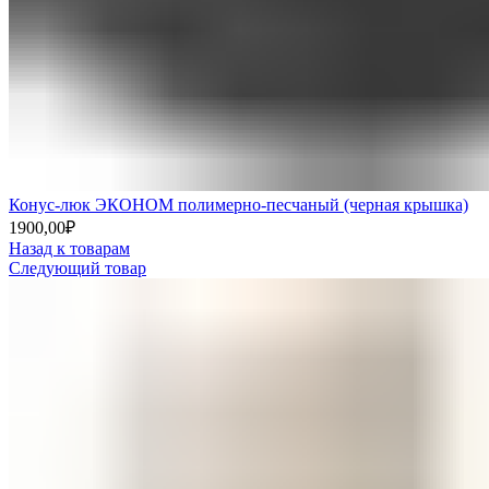
Конус-люк ЭКОНОМ полимерно-песчаный (черная крышка)
1900,00
₽
Назад к товарам
Следующий товар