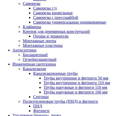
Саморезы
Саморезы г/д
Саморезы кровельные
Саморезы с прессшайбой
Саморезы универсальные оцинкованные
Кляймеры
Крепеж для деревянных конструкций
Опоры и держатели
Монтажные ленты
Монтажные пластины
Антисептики
Биозащитный
Огнебиозащитный
Инженерная сантехника
Канализация
Канализационные трубы
Трубы внутренние и фитинги 50 мм
Трубы внутренние и фитинги 110 мм
Трубы наружные и фитинги 110 мм
Трубы наружные и фитинги 160 мм
Септики
Полиэтиленовые трубы (ПНД) и фитинги
ПНД
Фитинги
Топливные брикеты, дрова