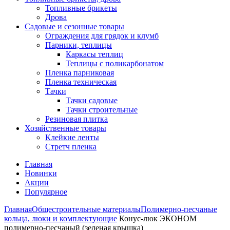
Топливные брикеты
Дрова
Садовые и сезонные товары
Ограждения для грядок и клумб
Парники, теплицы
Каркасы теплиц
Теплицы с поликарбонатом
Пленка парниковая
Пленка техническая
Тачки
Тачки садовые
Тачки строительные
Резиновая плитка
Хозяйственные товары
Клейкие ленты
Стретч пленка
Главная
Новинки
Акции
Популярное
Главная
Общестроительные материалы
Полимерно-песчаные
кольца, люки и комплектующие
Конус-люк ЭКОНОМ
полимерно-песчаный (зеленая крышка)