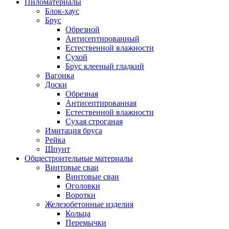
Пиломатериалы
Блок-хаус
Брус
Обрезной
Антисептированный
Естественной влажности
Сухой
Брус клееный гладкий
Вагонка
Доски
Обрезная
Антисептированная
Естественной влажности
Сухая строганая
Имитация бруса
Рейка
Шпунт
Общестроительные материалы
Винтовые сваи
Винтовые сваи
Оголовки
Воротки
Железобетонные изделия
Кольца
Перемычки