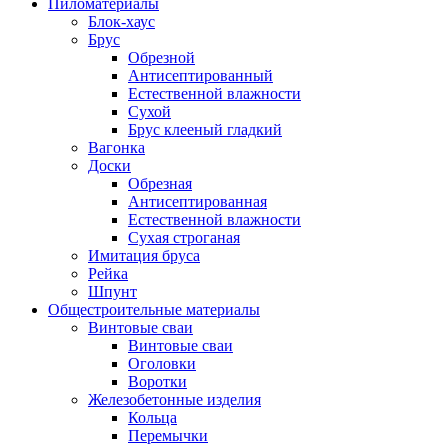
Пиломатериалы
Блок-хаус
Брус
Обрезной
Антисептированный
Естественной влажности
Сухой
Брус клееный гладкий
Вагонка
Доски
Обрезная
Антисептированная
Естественной влажности
Сухая строганая
Имитация бруса
Рейка
Шпунт
Общестроительные материалы
Винтовые сваи
Винтовые сваи
Оголовки
Воротки
Железобетонные изделия
Кольца
Перемычки