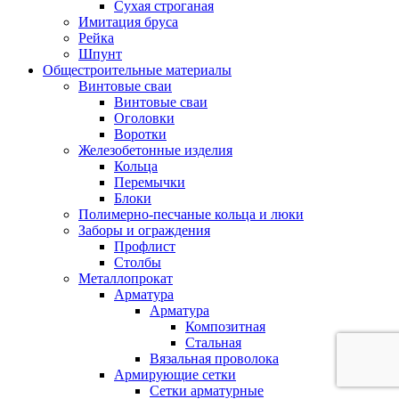
Сухая строганая
Имитация бруса
Рейка
Шпунт
Общестроительные материалы
Винтовые сваи
Винтовые сваи
Оголовки
Воротки
Железобетонные изделия
Кольца
Перемычки
Блоки
Полимерно-песчаные кольца и люки
Заборы и ограждения
Профлист
Столбы
Металлопрокат
Арматура
Арматура
Композитная
Стальная
Вязальная проволока
Армирующие сетки
Сетки арматурные