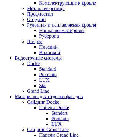
Комплектрующие к кровле
Металлочерепица
Профнастил
Ондулин
Рулонная и наплавляемая кровля
Наплавляемая кровля
Рубероид
Шифер
Плоский
Волновой
Водосточные системы
Docke
Standard
Premium
LUX
Stal
Grand Line
Материалы для отделки фасадов
Сайдинг Docke
Панели Docke
Standart
Premium
LUX
Сайдинг Grand Line
Панели Grand Line