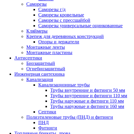
Саморезы
Саморезы г/д
Саморезы кровельные
Саморезы с прессшайбой
Саморезы универсальные оцинкованные
Кляймеры
Крепеж для деревянных конструкций
Опоры и держатели
Монтажные ленты
Монтажные пластины
Антисептики
Биозащитный
Огнебиозащитный
Инженерная сантехника
Канализация
Канализационные трубы
Трубы внутренние и фитинги 50 мм
Трубы внутренние и фитинги 110 мм
Трубы наружные и фитинги 110 мм
Трубы наружные и фитинги 160 мм
Септики
Полиэтиленовые трубы (ПНД) и фитинги
ПНД
Фитинги
Топливные брикеты, дрова