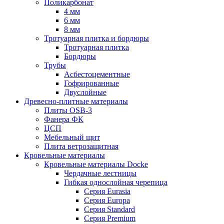
Поликарбонат
4 мм
6 мм
8 мм
Тротуарная плитка и бордюры
Тротуарная плитка
Бордюры
Трубы
Асбестоцементные
Гофрированные
Двуслойные
Древесно-плитные материалы
Плиты OSB-3
Фанера ФК
ЦСП
Мебельный щит
Плита ветрозащитная
Кровельные материалы
Кровельные материалы Docke
Чердачные лестницы
Гибкая однослойная черепица
Серия Eurasia
Серия Europa
Серия Standard
Серия Premium