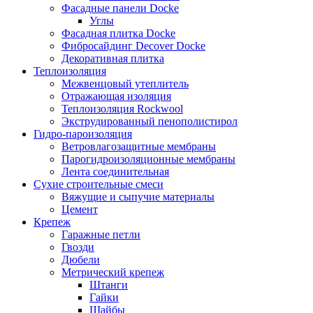
Фасадные панели Docke
Углы
Фасадная плитка Docke
Фибросайдинг Decover Docke
Декоративная плитка
Теплоизоляция
Межвенцовый утеплитель
Отражающая изоляция
Теплоизоляция Rockwool
Экструдированный пенополистирол
Гидро-пароизоляция
Ветровлагозащитные мембраны
Парогидроизоляционные мембраны
Лента соединительная
Сухие строительные смеси
Вяжущие и сыпучие материалы
Цемент
Крепеж
Гаражные петли
Гвозди
Дюбели
Метрический крепеж
Штанги
Гайки
Шайбы