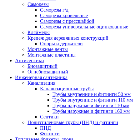
Саморезы
Саморезы г/д
Саморезы кровельные
Саморезы с прессшайбой
Саморезы универсальные оцинкованные
Кляймеры
Крепеж для деревянных конструкций
Опоры и держатели
Монтажные ленты
Монтажные пластины
Антисептики
Биозащитный
Огнебиозащитный
Инженерная сантехника
Канализация
Канализационные трубы
Трубы внутренние и фитинги 50 мм
Трубы внутренние и фитинги 110 мм
Трубы наружные и фитинги 110 мм
Трубы наружные и фитинги 160 мм
Септики
Полиэтиленовые трубы (ПНД) и фитинги
ПНД
Фитинги
Топливные брикеты, дрова