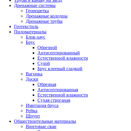
Трубы в канаву на заезд
Дренажные системы
Георешетка
Дренажные колодцы
Дренажные трубы
Геотекстиль
Пиломатериалы
Блок-хаус
Брус
Обрезной
Антисептированный
Естественной влажности
Сухой
Брус клееный гладкий
Вагонка
Доски
Обрезная
Антисептированная
Естественной влажности
Сухая строганая
Имитация бруса
Рейка
Шпунт
Общестроительные материалы
Винтовые сваи