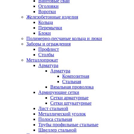
Винтовые сваи
Оголовки
Воротки
Железобетонные изделия
Кольца
Перемычки
Блоки
Полимерно-песчаные кольца и люки
Заборы и ограждения
Профлист
Столбы
Металлопрокат
Арматура
Арматура
Композитная
Стальная
Вязальная проволока
Армирующие сетки
Сетки арматурные
Сетки штукатурные
Лист стальной
Металлический уголок
Полоса стальная
Трубы профильные стальные
Швеллер стальной