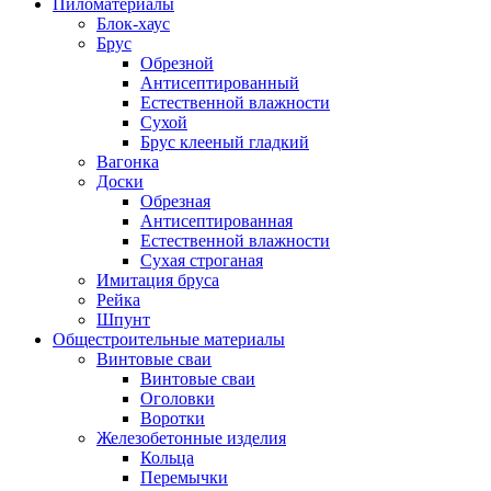
Пиломатериалы
Блок-хаус
Брус
Обрезной
Антисептированный
Естественной влажности
Сухой
Брус клееный гладкий
Вагонка
Доски
Обрезная
Антисептированная
Естественной влажности
Сухая строганая
Имитация бруса
Рейка
Шпунт
Общестроительные материалы
Винтовые сваи
Винтовые сваи
Оголовки
Воротки
Железобетонные изделия
Кольца
Перемычки