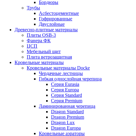
Бордюры
Трубы
Асбестоцементные
Гофрированные
Двуслойные
Древесно-плитные материалы
Плиты OSB-3
Фанера ФК
ЦСП
Мебельный щит
Плита ветрозащитная
Кровельные материалы
Кровельные материалы Docke
Чердачные лестницы
Гибкая однослойная черепица
Серия Eurasia
Серия Europa
Серия Standard
Серия Premium
Ламинированная черепица
Dragon Standard
Dragon Premium
Dragon Lux
Dragon Europa
Кровельные аэраторы