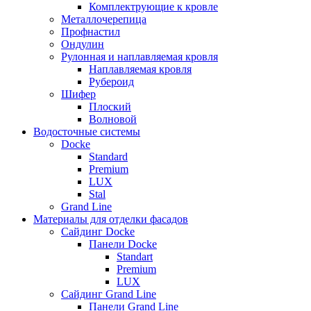
Комплектрующие к кровле
Металлочерепица
Профнастил
Ондулин
Рулонная и наплавляемая кровля
Наплавляемая кровля
Рубероид
Шифер
Плоский
Волновой
Водосточные системы
Docke
Standard
Premium
LUX
Stal
Grand Line
Материалы для отделки фасадов
Сайдинг Docke
Панели Docke
Standart
Premium
LUX
Сайдинг Grand Line
Панели Grand Line