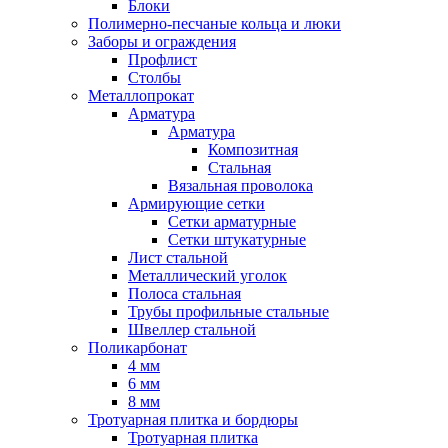
Блоки
Полимерно-песчаные кольца и люки
Заборы и ограждения
Профлист
Столбы
Металлопрокат
Арматура
Арматура
Композитная
Стальная
Вязальная проволока
Армирующие сетки
Сетки арматурные
Сетки штукатурные
Лист стальной
Металлический уголок
Полоса стальная
Трубы профильные стальные
Швеллер стальной
Поликарбонат
4 мм
6 мм
8 мм
Тротуарная плитка и бордюры
Тротуарная плитка