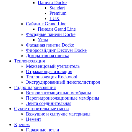
Панели Docke
Standart
Premium
LUX
Сайдинг Grand Line
Панели Grand Line
Фасадные панели Docke
Углы
Фасадная плитка Docke
Фибросайдинг Decover Docke
Декоративная плитка
Теплоизоляция
Межвенцовый утеплитель
Отражающая изоляция
Теплоизоляция Rockwool
Экструдированный пенополистирол
Гидро-пароизоляция
Ветровлагозащитные мембраны
Парогидроизоляционные мембраны
Лента соединительная
Сухие строительные смеси
Вяжущие и сыпучие материалы
Цемент
Крепеж
Гаражные петли