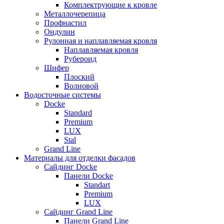
Комплектрующие к кровле
Металлочерепица
Профнастил
Ондулин
Рулонная и наплавляемая кровля
Наплавляемая кровля
Рубероид
Шифер
Плоский
Волновой
Водосточные системы
Docke
Standard
Premium
LUX
Stal
Grand Line
Материалы для отделки фасадов
Сайдинг Docke
Панели Docke
Standart
Premium
LUX
Сайдинг Grand Line
Панели Grand Line