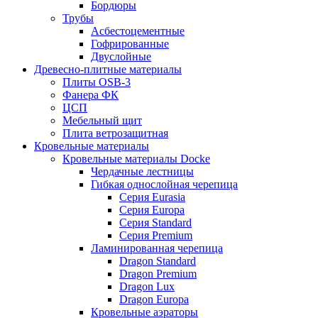
Бордюры
Трубы
Асбестоцементные
Гофрированные
Двуслойные
Древесно-плитные материалы
Плиты OSB-3
Фанера ФК
ЦСП
Мебельный щит
Плита ветрозащитная
Кровельные материалы
Кровельные материалы Docke
Чердачные лестницы
Гибкая однослойная черепица
Серия Eurasia
Серия Europa
Серия Standard
Серия Premium
Ламинированная черепица
Dragon Standard
Dragon Premium
Dragon Lux
Dragon Europa
Кровельные аэраторы