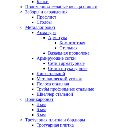
Блоки
Полимерно-песчаные кольца и люки
Заборы и ограждения
Профлист
Столбы
Металлопрокат
Арматура
Арматура
Композитная
Стальная
Вязальная проволока
Армирующие сетки
Сетки арматурные
Сетки штукатурные
Лист стальной
Металлический уголок
Полоса стальная
Трубы профильные стальные
Швеллер стальной
Поликарбонат
4 мм
6 мм
8 мм
Тротуарная плитка и бордюры
Тротуарная плитка