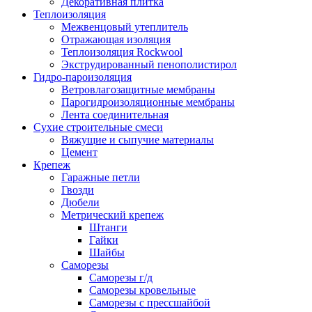
Декоративная плитка
Теплоизоляция
Межвенцовый утеплитель
Отражающая изоляция
Теплоизоляция Rockwool
Экструдированный пенополистирол
Гидро-пароизоляция
Ветровлагозащитные мембраны
Парогидроизоляционные мембраны
Лента соединительная
Сухие строительные смеси
Вяжущие и сыпучие материалы
Цемент
Крепеж
Гаражные петли
Гвозди
Дюбели
Метрический крепеж
Штанги
Гайки
Шайбы
Саморезы
Саморезы г/д
Саморезы кровельные
Саморезы с прессшайбой