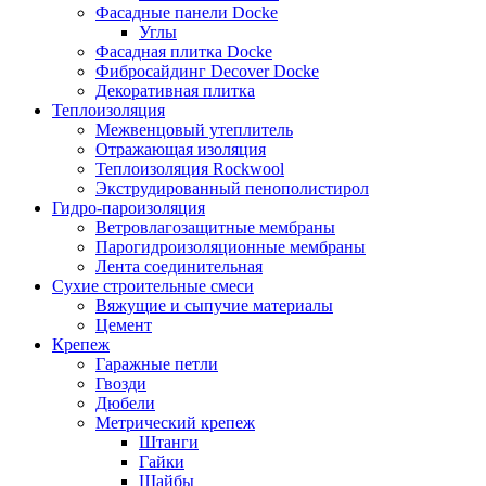
Фасадные панели Docke
Углы
Фасадная плитка Docke
Фибросайдинг Decover Docke
Декоративная плитка
Теплоизоляция
Межвенцовый утеплитель
Отражающая изоляция
Теплоизоляция Rockwool
Экструдированный пенополистирол
Гидро-пароизоляция
Ветровлагозащитные мембраны
Парогидроизоляционные мембраны
Лента соединительная
Сухие строительные смеси
Вяжущие и сыпучие материалы
Цемент
Крепеж
Гаражные петли
Гвозди
Дюбели
Метрический крепеж
Штанги
Гайки
Шайбы