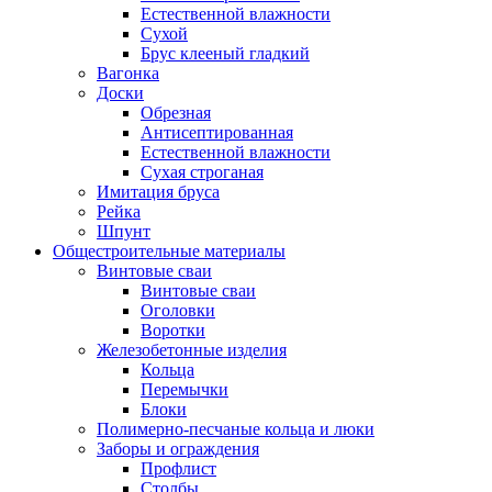
Естественной влажности
Сухой
Брус клееный гладкий
Вагонка
Доски
Обрезная
Антисептированная
Естественной влажности
Сухая строганая
Имитация бруса
Рейка
Шпунт
Общестроительные материалы
Винтовые сваи
Винтовые сваи
Оголовки
Воротки
Железобетонные изделия
Кольца
Перемычки
Блоки
Полимерно-песчаные кольца и люки
Заборы и ограждения
Профлист
Столбы