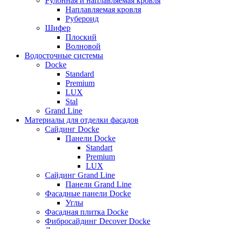
Рулонная и наплавляемая кровля
Наплавляемая кровля
Рубероид
Шифер
Плоский
Волновой
Водосточные системы
Docke
Standard
Premium
LUX
Stal
Grand Line
Материалы для отделки фасадов
Сайдинг Docke
Панели Docke
Standart
Premium
LUX
Сайдинг Grand Line
Панели Grand Line
Фасадные панели Docke
Углы
Фасадная плитка Docke
Фибросайдинг Decover Docke