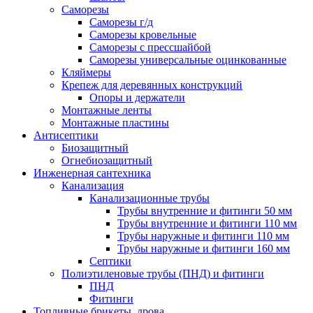
Саморезы
Саморезы г/д
Саморезы кровельные
Саморезы с прессшайбой
Саморезы универсальные оцинкованные
Кляймеры
Крепеж для деревянных конструкций
Опоры и держатели
Монтажные ленты
Монтажные пластины
Антисептики
Биозащитный
Огнебиозащитный
Инженерная сантехника
Канализация
Канализационные трубы
Трубы внутренние и фитинги 50 мм
Трубы внутренние и фитинги 110 мм
Трубы наружные и фитинги 110 мм
Трубы наружные и фитинги 160 мм
Септики
Полиэтиленовые трубы (ПНД) и фитинги
ПНД
Фитинги
Топливные брикеты, дрова