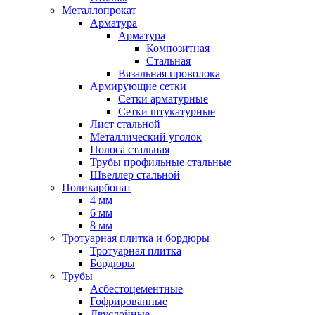
Металлопрокат
Арматура
Арматура
Композитная
Стальная
Вязальная проволока
Армирующие сетки
Сетки арматурные
Сетки штукатурные
Лист стальной
Металлический уголок
Полоса стальная
Трубы профильные стальные
Швеллер стальной
Поликарбонат
4 мм
6 мм
8 мм
Тротуарная плитка и бордюры
Тротуарная плитка
Бордюры
Трубы
Асбестоцементные
Гофрированные
Двуслойные