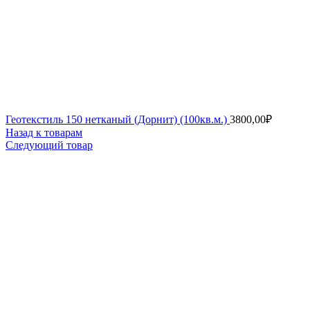
Геотекстиль 150 нетканый (Дорнит) (100кв.м.)
3800,00
₽
Назад к товарам
Следующий товар