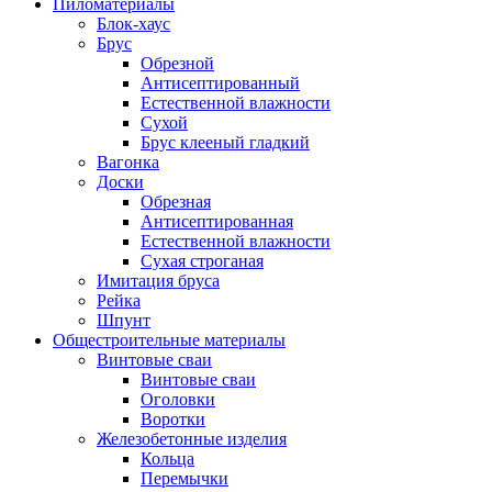
Пиломатериалы
Блок-хаус
Брус
Обрезной
Антисептированный
Естественной влажности
Сухой
Брус клееный гладкий
Вагонка
Доски
Обрезная
Антисептированная
Естественной влажности
Сухая строганая
Имитация бруса
Рейка
Шпунт
Общестроительные материалы
Винтовые сваи
Винтовые сваи
Оголовки
Воротки
Железобетонные изделия
Кольца
Перемычки