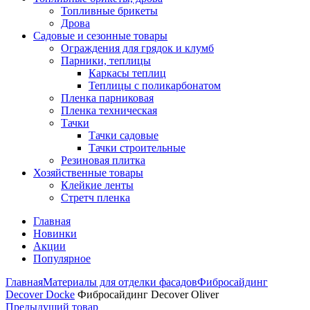
Топливные брикеты
Дрова
Садовые и сезонные товары
Ограждения для грядок и клумб
Парники, теплицы
Каркасы теплиц
Теплицы с поликарбонатом
Пленка парниковая
Пленка техническая
Тачки
Тачки садовые
Тачки строительные
Резиновая плитка
Хозяйственные товары
Клейкие ленты
Стретч пленка
Главная
Новинки
Акции
Популярное
Главная
Материалы для отделки фасадов
Фибросайдинг
Decover Docke
Фибросайдинг Decover Oliver
Предыдущий товар