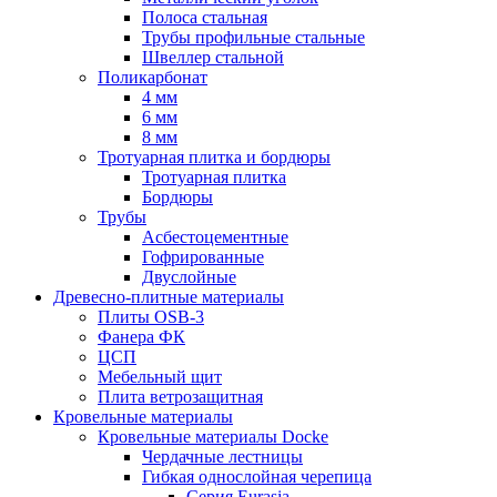
Полоса стальная
Трубы профильные стальные
Швеллер стальной
Поликарбонат
4 мм
6 мм
8 мм
Тротуарная плитка и бордюры
Тротуарная плитка
Бордюры
Трубы
Асбестоцементные
Гофрированные
Двуслойные
Древесно-плитные материалы
Плиты OSB-3
Фанера ФК
ЦСП
Мебельный щит
Плита ветрозащитная
Кровельные материалы
Кровельные материалы Docke
Чердачные лестницы
Гибкая однослойная черепица
Серия Eurasia