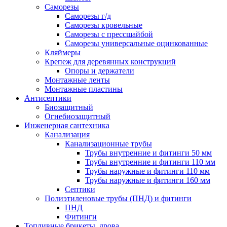
Саморезы
Саморезы г/д
Саморезы кровельные
Саморезы с прессшайбой
Саморезы универсальные оцинкованные
Кляймеры
Крепеж для деревянных конструкций
Опоры и держатели
Монтажные ленты
Монтажные пластины
Антисептики
Биозащитный
Огнебиозащитный
Инженерная сантехника
Канализация
Канализационные трубы
Трубы внутренние и фитинги 50 мм
Трубы внутренние и фитинги 110 мм
Трубы наружные и фитинги 110 мм
Трубы наружные и фитинги 160 мм
Септики
Полиэтиленовые трубы (ПНД) и фитинги
ПНД
Фитинги
Топливные брикеты, дрова