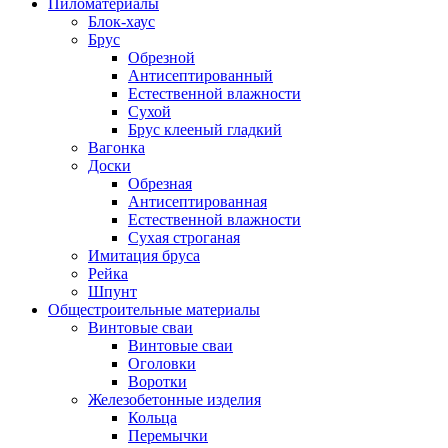
Пиломатериалы
Блок-хаус
Брус
Обрезной
Антисептированный
Естественной влажности
Сухой
Брус клееный гладкий
Вагонка
Доски
Обрезная
Антисептированная
Естественной влажности
Сухая строганая
Имитация бруса
Рейка
Шпунт
Общестроительные материалы
Винтовые сваи
Винтовые сваи
Оголовки
Воротки
Железобетонные изделия
Кольца
Перемычки