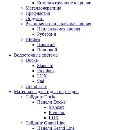
Комплектрующие к кровле
Металлочерепица
Профнастил
Ондулин
Рулонная и наплавляемая кровля
Наплавляемая кровля
Рубероид
Шифер
Плоский
Волновой
Водосточные системы
Docke
Standard
Premium
LUX
Stal
Grand Line
Материалы для отделки фасадов
Сайдинг Docke
Панели Docke
Standart
Premium
LUX
Сайдинг Grand Line
Панели Grand Line