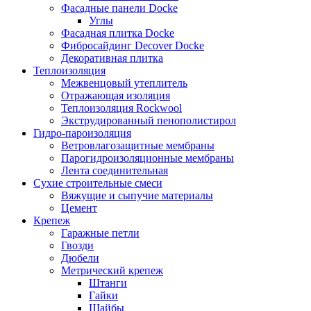
Фасадные панели Docke
Углы
Фасадная плитка Docke
Фибросайдинг Decover Docke
Декоративная плитка
Теплоизоляция
Межвенцовый утеплитель
Отражающая изоляция
Теплоизоляция Rockwool
Экструдированный пенополистирол
Гидро-пароизоляция
Ветровлагозащитные мембраны
Парогидроизоляционные мембраны
Лента соединительная
Сухие строительные смеси
Вяжущие и сыпучие материалы
Цемент
Крепеж
Гаражные петли
Гвозди
Дюбели
Метрический крепеж
Штанги
Гайки
Шайбы