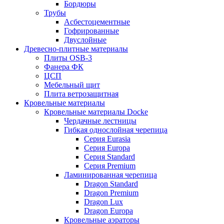
Бордюры
Трубы
Асбестоцементные
Гофрированные
Двуслойные
Древесно-плитные материалы
Плиты OSB-3
Фанера ФК
ЦСП
Мебельный щит
Плита ветрозащитная
Кровельные материалы
Кровельные материалы Docke
Чердачные лестницы
Гибкая однослойная черепица
Серия Eurasia
Серия Europa
Серия Standard
Серия Premium
Ламинированная черепица
Dragon Standard
Dragon Premium
Dragon Lux
Dragon Europa
Кровельные аэраторы