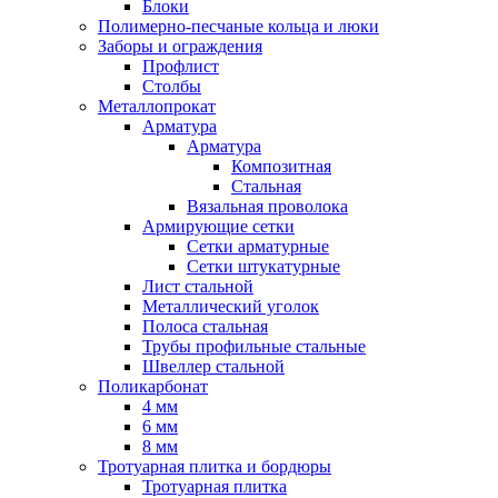
Блоки
Полимерно-песчаные кольца и люки
Заборы и ограждения
Профлист
Столбы
Металлопрокат
Арматура
Арматура
Композитная
Стальная
Вязальная проволока
Армирующие сетки
Сетки арматурные
Сетки штукатурные
Лист стальной
Металлический уголок
Полоса стальная
Трубы профильные стальные
Швеллер стальной
Поликарбонат
4 мм
6 мм
8 мм
Тротуарная плитка и бордюры
Тротуарная плитка