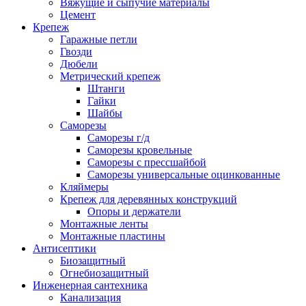
Вяжущие и сыпучие материалы
Цемент
Крепеж
Гаражные петли
Гвозди
Дюбели
Метрический крепеж
Штанги
Гайки
Шайбы
Саморезы
Саморезы г/д
Саморезы кровельные
Саморезы с прессшайбой
Саморезы универсальные оцинкованные
Кляймеры
Крепеж для деревянных конструкций
Опоры и держатели
Монтажные ленты
Монтажные пластины
Антисептики
Биозащитный
Огнебиозащитный
Инженерная сантехника
Канализация