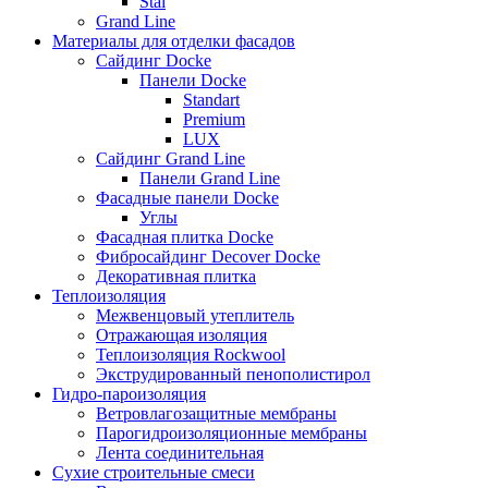
Stal
Grand Line
Материалы для отделки фасадов
Сайдинг Docke
Панели Docke
Standart
Premium
LUX
Сайдинг Grand Line
Панели Grand Line
Фасадные панели Docke
Углы
Фасадная плитка Docke
Фибросайдинг Decover Docke
Декоративная плитка
Теплоизоляция
Межвенцовый утеплитель
Отражающая изоляция
Теплоизоляция Rockwool
Экструдированный пенополистирол
Гидро-пароизоляция
Ветровлагозащитные мембраны
Парогидроизоляционные мембраны
Лента соединительная
Сухие строительные смеси