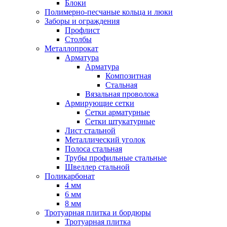
Блоки
Полимерно-песчаные кольца и люки
Заборы и ограждения
Профлист
Столбы
Металлопрокат
Арматура
Арматура
Композитная
Стальная
Вязальная проволока
Армирующие сетки
Сетки арматурные
Сетки штукатурные
Лист стальной
Металлический уголок
Полоса стальная
Трубы профильные стальные
Швеллер стальной
Поликарбонат
4 мм
6 мм
8 мм
Тротуарная плитка и бордюры
Тротуарная плитка