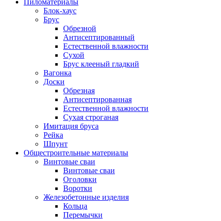
Пиломатериалы
Блок-хаус
Брус
Обрезной
Антисептированный
Естественной влажности
Сухой
Брус клееный гладкий
Вагонка
Доски
Обрезная
Антисептированная
Естественной влажности
Сухая строганая
Имитация бруса
Рейка
Шпунт
Общестроительные материалы
Винтовые сваи
Винтовые сваи
Оголовки
Воротки
Железобетонные изделия
Кольца
Перемычки