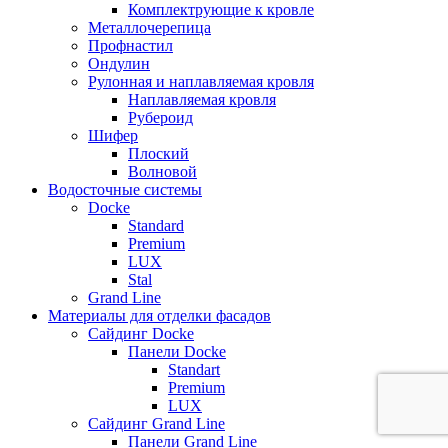
Комплектрующие к кровле
Металлочерепица
Профнастил
Ондулин
Рулонная и наплавляемая кровля
Наплавляемая кровля
Рубероид
Шифер
Плоский
Волновой
Водосточные системы
Docke
Standard
Premium
LUX
Stal
Grand Line
Материалы для отделки фасадов
Сайдинг Docke
Панели Docke
Standart
Premium
LUX
Сайдинг Grand Line
Панели Grand Line