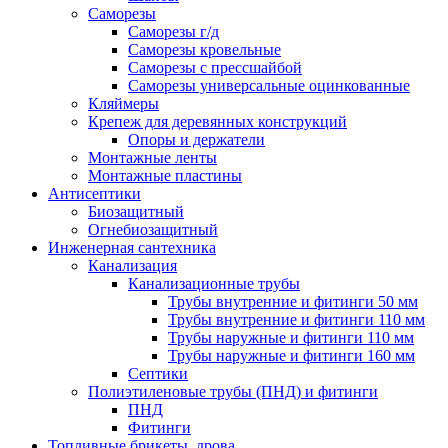
Саморезы
Саморезы г/д
Саморезы кровельные
Саморезы с прессшайбой
Саморезы универсальные оцинкованные
Кляймеры
Крепеж для деревянных конструкций
Опоры и держатели
Монтажные ленты
Монтажные пластины
Антисептики
Биозащитный
Огнебиозащитный
Инженерная сантехника
Канализация
Канализационные трубы
Трубы внутренние и фитинги 50 мм
Трубы внутренние и фитинги 110 мм
Трубы наружные и фитинги 110 мм
Трубы наружные и фитинги 160 мм
Септики
Полиэтиленовые трубы (ПНД) и фитинги
ПНД
Фитинги
Топливные брикеты, дрова