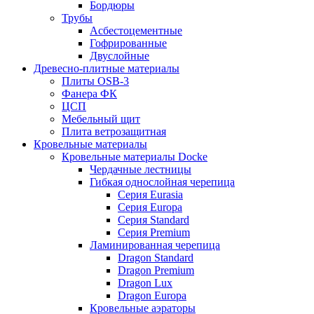
Бордюры
Трубы
Асбестоцементные
Гофрированные
Двуслойные
Древесно-плитные материалы
Плиты OSB-3
Фанера ФК
ЦСП
Мебельный щит
Плита ветрозащитная
Кровельные материалы
Кровельные материалы Docke
Чердачные лестницы
Гибкая однослойная черепица
Серия Eurasia
Серия Europa
Серия Standard
Серия Premium
Ламинированная черепица
Dragon Standard
Dragon Premium
Dragon Lux
Dragon Europa
Кровельные аэраторы