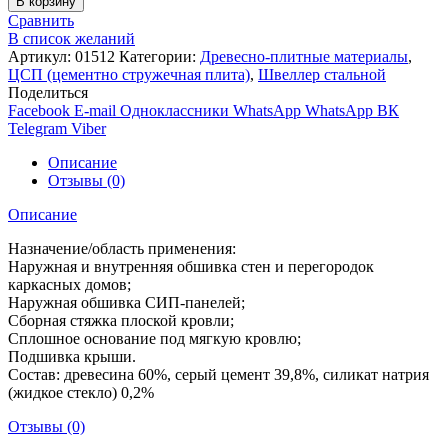
В корзину
Сравнить
В список желаний
Артикул:
01512
Категории:
Древесно-плитные материалы
,
ЦСП (цементно стружечная плита)
,
Швеллер стальной
Поделиться
Facebook
E-mail
Одноклассники
WhatsApp
WhatsApp
ВК
Telegram
Viber
Описание
Отзывы (0)
Описание
Назначение/область применения:
Наружная и внутренняя обшивка стен и перегородок
каркасных домов;
Наружная обшивка СИП-панелей;
Сборная стяжка плоской кровли;
Сплошное основание под мягкую кровлю;
Подшивка крыши.
Состав: древесина 60%, серый цемент 39,8%, силикат натрия
(жидкое стекло) 0,2%
Отзывы (0)