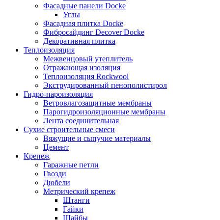
Фасадные панели Docke
Углы
Фасадная плитка Docke
Фибросайдинг Decover Docke
Декоративная плитка
Теплоизоляция
Межвенцовый утеплитель
Отражающая изоляция
Теплоизоляция Rockwool
Экструдированный пенополистирол
Гидро-пароизоляция
Ветровлагозащитные мембраны
Парогидроизоляционные мембраны
Лента соединительная
Сухие строительные смеси
Вяжущие и сыпучие материалы
Цемент
Крепеж
Гаражные петли
Гвозди
Дюбели
Метрический крепеж
Штанги
Гайки
Шайбы