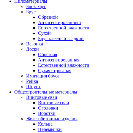
Пиломатериалы
Блок-хаус
Брус
Обрезной
Антисептированный
Естественной влажности
Сухой
Брус клееный гладкий
Вагонка
Доски
Обрезная
Антисептированная
Естественной влажности
Сухая строганая
Имитация бруса
Рейка
Шпунт
Общестроительные материалы
Винтовые сваи
Винтовые сваи
Оголовки
Воротки
Железобетонные изделия
Кольца
Перемычки