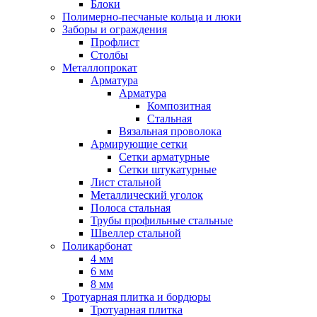
Блоки
Полимерно-песчаные кольца и люки
Заборы и ограждения
Профлист
Столбы
Металлопрокат
Арматура
Арматура
Композитная
Стальная
Вязальная проволока
Армирующие сетки
Сетки арматурные
Сетки штукатурные
Лист стальной
Металлический уголок
Полоса стальная
Трубы профильные стальные
Швеллер стальной
Поликарбонат
4 мм
6 мм
8 мм
Тротуарная плитка и бордюры
Тротуарная плитка