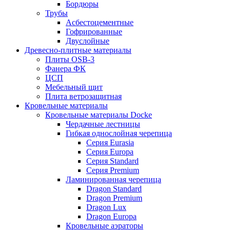
Бордюры
Трубы
Асбестоцементные
Гофрированные
Двуслойные
Древесно-плитные материалы
Плиты OSB-3
Фанера ФК
ЦСП
Мебельный щит
Плита ветрозащитная
Кровельные материалы
Кровельные материалы Docke
Чердачные лестницы
Гибкая однослойная черепица
Серия Eurasia
Серия Europa
Серия Standard
Серия Premium
Ламинированная черепица
Dragon Standard
Dragon Premium
Dragon Lux
Dragon Europa
Кровельные аэраторы