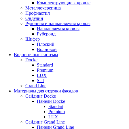
Комплектрующие к кровле
Металлочерепица
Профнастил
Ондулин
Рулонная и наплавляемая кровля
Наплавляемая кровля
Рубероид
Шифер
Плоский
Волновой
Водосточные системы
Docke
Standard
Premium
LUX
Stal
Grand Line
Материалы для отделки фасадов
Сайдинг Docke
Панели Docke
Standart
Premium
LUX
Сайдинг Grand Line
Панели Grand Line