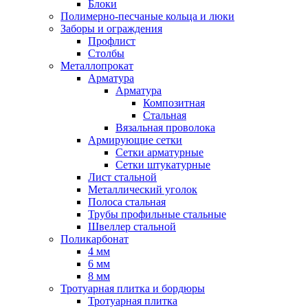
Блоки
Полимерно-песчаные кольца и люки
Заборы и ограждения
Профлист
Столбы
Металлопрокат
Арматура
Арматура
Композитная
Стальная
Вязальная проволока
Армирующие сетки
Сетки арматурные
Сетки штукатурные
Лист стальной
Металлический уголок
Полоса стальная
Трубы профильные стальные
Швеллер стальной
Поликарбонат
4 мм
6 мм
8 мм
Тротуарная плитка и бордюры
Тротуарная плитка