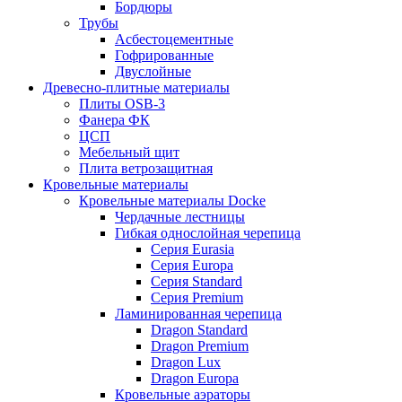
Бордюры
Трубы
Асбестоцементные
Гофрированные
Двуслойные
Древесно-плитные материалы
Плиты OSB-3
Фанера ФК
ЦСП
Мебельный щит
Плита ветрозащитная
Кровельные материалы
Кровельные материалы Docke
Чердачные лестницы
Гибкая однослойная черепица
Серия Eurasia
Серия Europa
Серия Standard
Серия Premium
Ламинированная черепица
Dragon Standard
Dragon Premium
Dragon Lux
Dragon Europa
Кровельные аэраторы