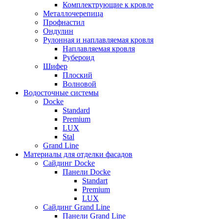
Комплектрующие к кровле
Металлочерепица
Профнастил
Ондулин
Рулонная и наплавляемая кровля
Наплавляемая кровля
Рубероид
Шифер
Плоский
Волновой
Водосточные системы
Docke
Standard
Premium
LUX
Stal
Grand Line
Материалы для отделки фасадов
Сайдинг Docke
Панели Docke
Standart
Premium
LUX
Сайдинг Grand Line
Панели Grand Line