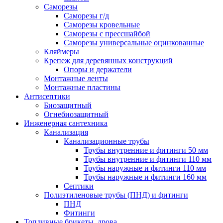
Саморезы
Саморезы г/д
Саморезы кровельные
Саморезы с прессшайбой
Саморезы универсальные оцинкованные
Кляймеры
Крепеж для деревянных конструкций
Опоры и держатели
Монтажные ленты
Монтажные пластины
Антисептики
Биозащитный
Огнебиозащитный
Инженерная сантехника
Канализация
Канализационные трубы
Трубы внутренние и фитинги 50 мм
Трубы внутренние и фитинги 110 мм
Трубы наружные и фитинги 110 мм
Трубы наружные и фитинги 160 мм
Септики
Полиэтиленовые трубы (ПНД) и фитинги
ПНД
Фитинги
Топливные брикеты, дрова