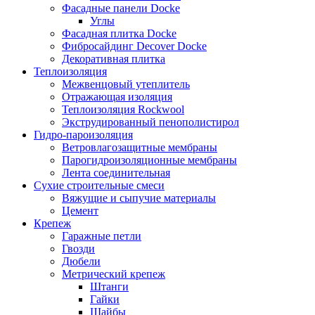
Фасадные панели Docke
Углы
Фасадная плитка Docke
Фибросайдинг Decover Docke
Декоративная плитка
Теплоизоляция
Межвенцовый утеплитель
Отражающая изоляция
Теплоизоляция Rockwool
Экструдированный пенополистирол
Гидро-пароизоляция
Ветровлагозащитные мембраны
Парогидроизоляционные мембраны
Лента соединительная
Сухие строительные смеси
Вяжущие и сыпучие материалы
Цемент
Крепеж
Гаражные петли
Гвозди
Дюбели
Метрический крепеж
Штанги
Гайки
Шайбы