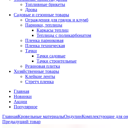
Топливные брикеты
Дрова
Садовые и сезонные товары
Ограждения для грядок и клумб
Парники, теплицы
Каркасы теплиц
Теплицы с поликарбонатом
Пленка парниковая
Пленка техническая
Тачки
Тачки садовые
Тачки строительные
Резиновая плитка
Хозяйственные товары
Клейкие ленты
Стретч пленка
Главная
Новинки
Акции
Популярное
Главная
Кровельные материалы
Ондулин
Комплектующие для о
Предыдущий товар