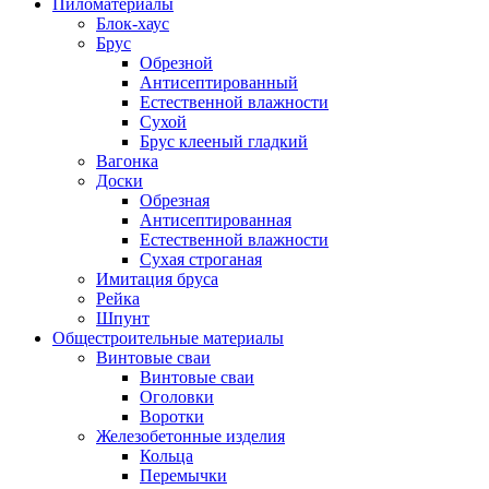
Пиломатериалы
Блок-хаус
Брус
Обрезной
Антисептированный
Естественной влажности
Сухой
Брус клееный гладкий
Вагонка
Доски
Обрезная
Антисептированная
Естественной влажности
Сухая строганая
Имитация бруса
Рейка
Шпунт
Общестроительные материалы
Винтовые сваи
Винтовые сваи
Оголовки
Воротки
Железобетонные изделия
Кольца
Перемычки