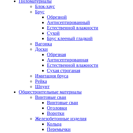
Пиломатериалы
Блок-хаус
Брус
Обрезной
Антисептированный
Естественной влажности
Сухой
Брус клееный гладкий
Вагонка
Доски
Обрезная
Антисептированная
Естественной влажности
Сухая строганая
Имитация бруса
Рейка
Шпунт
Общестроительные материалы
Винтовые сваи
Винтовые сваи
Оголовки
Воротки
Железобетонные изделия
Кольца
Перемычки