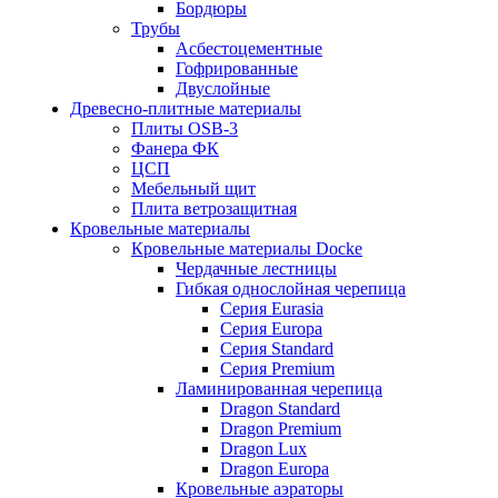
Бордюры
Трубы
Асбестоцементные
Гофрированные
Двуслойные
Древесно-плитные материалы
Плиты OSB-3
Фанера ФК
ЦСП
Мебельный щит
Плита ветрозащитная
Кровельные материалы
Кровельные материалы Docke
Чердачные лестницы
Гибкая однослойная черепица
Серия Eurasia
Серия Europa
Серия Standard
Серия Premium
Ламинированная черепица
Dragon Standard
Dragon Premium
Dragon Lux
Dragon Europa
Кровельные аэраторы