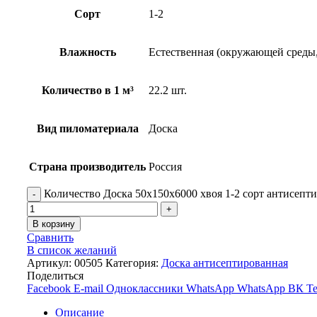
Сорт
1-2
Влажность
Естественная (окружающей среды, 
Количество в 1 м³
22.2 шт.
Вид пиломатериала
Доска
Страна производитель
Россия
Количество Доска 50х150х6000 хвоя 1-2 сорт антисепт
В корзину
Сравнить
В список желаний
Артикул:
00505
Категория:
Доска антисептированная
Поделиться
Facebook
E-mail
Одноклассники
WhatsApp
WhatsApp
ВК
Te
Описание