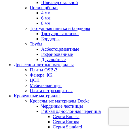
Швеллер стальной
Поликарбонат
4 мм
6 мм
8 мм
Тротуарная плитка и бордюры
Тротуарная плитка
Бордюры
Трубы
Асбестоцементные
Гофрированные
Двуслойные
Древесно-плитные материалы
Плиты OSB-3
Фанера ФК
ЦСП
Мебельный щит
Плита ветрозащитная
Кровельные материалы
Кровельные материалы Docke
Чердачные лестницы
Гибкая однослойная черепица
Серия Eurasia
Серия Europa
Серия Standard