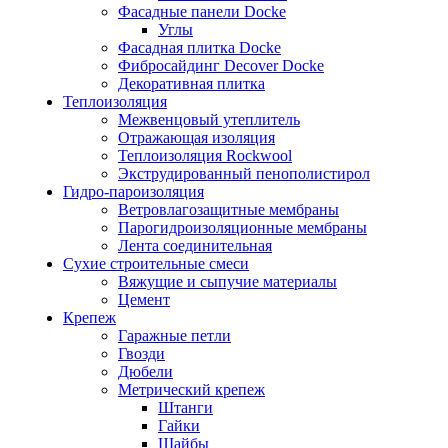
Фасадные панели Docke
Углы
Фасадная плитка Docke
Фибросайдинг Decover Docke
Декоративная плитка
Теплоизоляция
Межвенцовый утеплитель
Отражающая изоляция
Теплоизоляция Rockwool
Экструдированный пенополистирол
Гидро-пароизоляция
Ветровлагозащитные мембраны
Парогидроизоляционные мембраны
Лента соединительная
Сухие строительные смеси
Вяжущие и сыпучие материалы
Цемент
Крепеж
Гаражные петли
Гвозди
Дюбели
Метрический крепеж
Штанги
Гайки
Шайбы