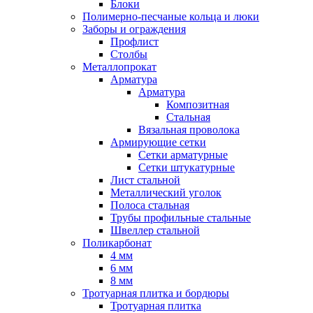
Блоки
Полимерно-песчаные кольца и люки
Заборы и ограждения
Профлист
Столбы
Металлопрокат
Арматура
Арматура
Композитная
Стальная
Вязальная проволока
Армирующие сетки
Сетки арматурные
Сетки штукатурные
Лист стальной
Металлический уголок
Полоса стальная
Трубы профильные стальные
Швеллер стальной
Поликарбонат
4 мм
6 мм
8 мм
Тротуарная плитка и бордюры
Тротуарная плитка