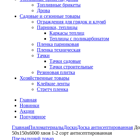
Топливные брикеты
Дрова
Садовые и сезонные товары
Ограждения для грядок и клумб
Парники, теплицы
Каркасы теплиц
Теплицы с поликарбонатом
Пленка парниковая
Пленка техническая
Тачки
Тачки садовые
Тачки строительные
Резиновая плитка
Хозяйственные товары
Клейкие ленты
Стретч пленка
Главная
Новинки
Акции
Популярное
Главная
Пиломатериалы
Доски
Доска антисептированная
До
50х150х6000 хвоя 1-2 сорт антисептированная
Предыдущий товар