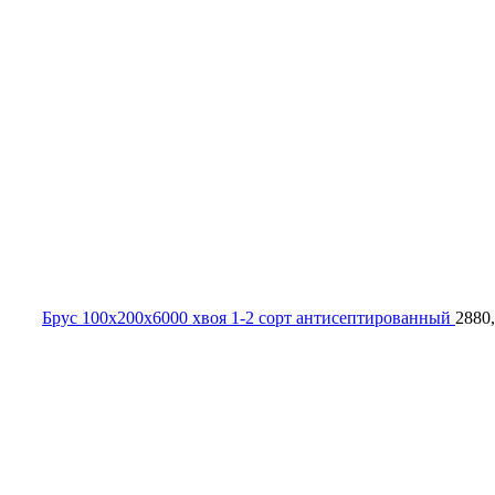
Брус 100х200х6000 хвоя 1-2 сорт антисептированный
2880