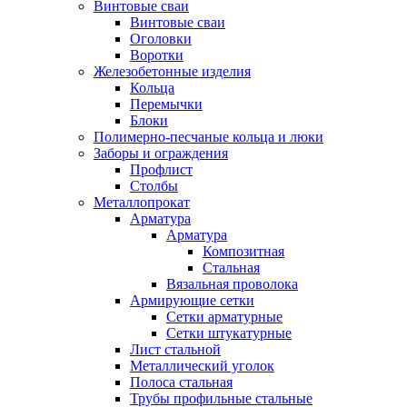
Винтовые сваи
Винтовые сваи
Оголовки
Воротки
Железобетонные изделия
Кольца
Перемычки
Блоки
Полимерно-песчаные кольца и люки
Заборы и ограждения
Профлист
Столбы
Металлопрокат
Арматура
Арматура
Композитная
Стальная
Вязальная проволока
Армирующие сетки
Сетки арматурные
Сетки штукатурные
Лист стальной
Металлический уголок
Полоса стальная
Трубы профильные стальные