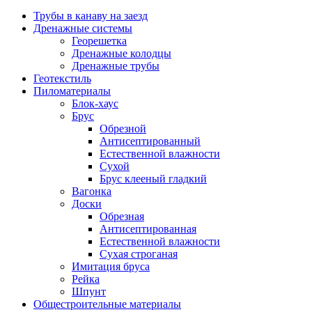
Трубы в канаву на заезд
Дренажные системы
Георешетка
Дренажные колодцы
Дренажные трубы
Геотекстиль
Пиломатериалы
Блок-хаус
Брус
Обрезной
Антисептированный
Естественной влажности
Сухой
Брус клееный гладкий
Вагонка
Доски
Обрезная
Антисептированная
Естественной влажности
Сухая строганая
Имитация бруса
Рейка
Шпунт
Общестроительные материалы