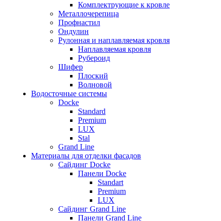
Комплектрующие к кровле
Металлочерепица
Профнастил
Ондулин
Рулонная и наплавляемая кровля
Наплавляемая кровля
Рубероид
Шифер
Плоский
Волновой
Водосточные системы
Docke
Standard
Premium
LUX
Stal
Grand Line
Материалы для отделки фасадов
Сайдинг Docke
Панели Docke
Standart
Premium
LUX
Сайдинг Grand Line
Панели Grand Line