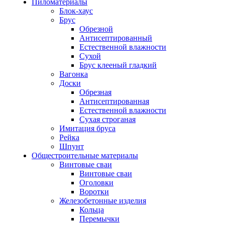
Пиломатериалы
Блок-хаус
Брус
Обрезной
Антисептированный
Естественной влажности
Сухой
Брус клееный гладкий
Вагонка
Доски
Обрезная
Антисептированная
Естественной влажности
Сухая строганая
Имитация бруса
Рейка
Шпунт
Общестроительные материалы
Винтовые сваи
Винтовые сваи
Оголовки
Воротки
Железобетонные изделия
Кольца
Перемычки