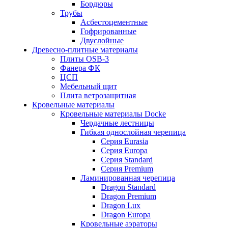
Бордюры
Трубы
Асбестоцементные
Гофрированные
Двуслойные
Древесно-плитные материалы
Плиты OSB-3
Фанера ФК
ЦСП
Мебельный щит
Плита ветрозащитная
Кровельные материалы
Кровельные материалы Docke
Чердачные лестницы
Гибкая однослойная черепица
Серия Eurasia
Серия Europa
Серия Standard
Серия Premium
Ламинированная черепица
Dragon Standard
Dragon Premium
Dragon Lux
Dragon Europa
Кровельные аэраторы