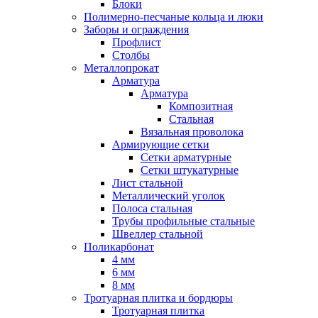
Блоки
Полимерно-песчаные кольца и люки
Заборы и ограждения
Профлист
Столбы
Металлопрокат
Арматура
Арматура
Композитная
Стальная
Вязальная проволока
Армирующие сетки
Сетки арматурные
Сетки штукатурные
Лист стальной
Металлический уголок
Полоса стальная
Трубы профильные стальные
Швеллер стальной
Поликарбонат
4 мм
6 мм
8 мм
Тротуарная плитка и бордюры
Тротуарная плитка