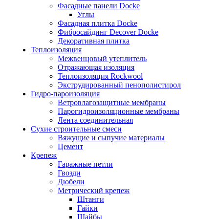
Фасадные панели Docke
Углы
Фасадная плитка Docke
Фибросайдинг Decover Docke
Декоративная плитка
Теплоизоляция
Межвенцовый утеплитель
Отражающая изоляция
Теплоизоляция Rockwool
Экструдированный пенополистирол
Гидро-пароизоляция
Ветровлагозащитные мембраны
Парогидроизоляционные мембраны
Лента соединительная
Сухие строительные смеси
Вяжущие и сыпучие материалы
Цемент
Крепеж
Гаражные петли
Гвозди
Дюбели
Метрический крепеж
Штанги
Гайки
Шайбы