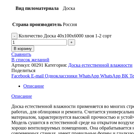
Вид пиломатериала
Доска
Страна производитель
Россия
Количество Доска 40х100х6000 хвоя 1-2 сорт
В корзину
Сравнить
В список желаний
Артикул:
00291
Категория:
Доска естественной влажности
Поделиться
Facebook
E-mail
Одноклассники
WhatsApp
WhatsApp
ВК
Te
Описание
Описание
Доска естественной влажности применяется во многих ст
работах, для облицовки и ремонта. Считается универсаль
материалом, характеризуется высокой прочностью и устой
Модель сушится в естественной среде на открытом воздухе
хорошо вентилируемых помещениях. Она обрабатывается 
современных станках, имеет правильные формы и гладкую