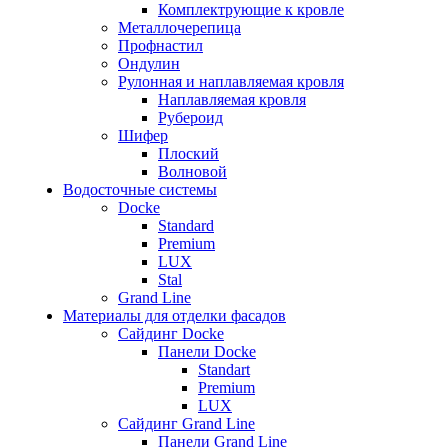
Комплектрующие к кровле
Металлочерепица
Профнастил
Ондулин
Рулонная и наплавляемая кровля
Наплавляемая кровля
Рубероид
Шифер
Плоский
Волновой
Водосточные системы
Docke
Standard
Premium
LUX
Stal
Grand Line
Материалы для отделки фасадов
Сайдинг Docke
Панели Docke
Standart
Premium
LUX
Сайдинг Grand Line
Панели Grand Line