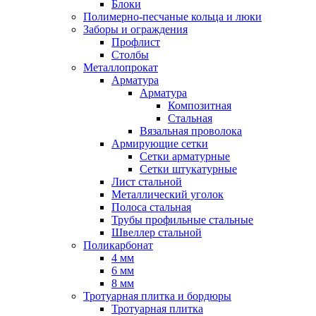
Блоки
Полимерно-песчаные кольца и люки
Заборы и ограждения
Профлист
Столбы
Металлопрокат
Арматура
Арматура
Композитная
Стальная
Вязальная проволока
Армирующие сетки
Сетки арматурные
Сетки штукатурные
Лист стальной
Металлический уголок
Полоса стальная
Трубы профильные стальные
Швеллер стальной
Поликарбонат
4 мм
6 мм
8 мм
Тротуарная плитка и бордюры
Тротуарная плитка