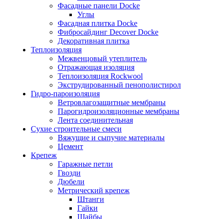
Фасадные панели Docke
Углы
Фасадная плитка Docke
Фибросайдинг Decover Docke
Декоративная плитка
Теплоизоляция
Межвенцовый утеплитель
Отражающая изоляция
Теплоизоляция Rockwool
Экструдированный пенополистирол
Гидро-пароизоляция
Ветровлагозащитные мембраны
Парогидроизоляционные мембраны
Лента соединительная
Сухие строительные смеси
Вяжущие и сыпучие материалы
Цемент
Крепеж
Гаражные петли
Гвозди
Дюбели
Метрический крепеж
Штанги
Гайки
Шайбы