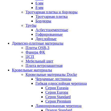
6 мм
8 мм
Тротуарная плитка и бордюры
Тротуарная плитка
Бордюры
Трубы
Асбестоцементные
Гофрированные
Двуслойные
Древесно-плитные материалы
Плиты OSB-3
Фанера ФК
ЦСП
Мебельный щит
Плита ветрозащитная
Кровельные материалы
Кровельные материалы Docke
Чердачные лестницы
Гибкая однослойная черепица
Серия Eurasia
Серия Europa
Серия Standard
Серия Premium
Ламинированная черепица
Dragon Standard