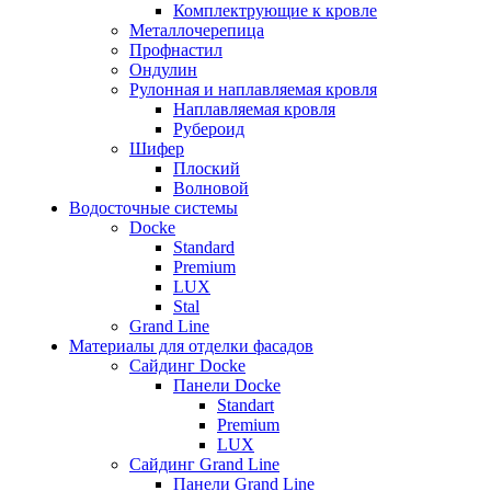
Комплектрующие к кровле
Металлочерепица
Профнастил
Ондулин
Рулонная и наплавляемая кровля
Наплавляемая кровля
Рубероид
Шифер
Плоский
Волновой
Водосточные системы
Docke
Standard
Premium
LUX
Stal
Grand Line
Материалы для отделки фасадов
Сайдинг Docke
Панели Docke
Standart
Premium
LUX
Сайдинг Grand Line
Панели Grand Line