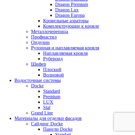
Dragon Premium
Dragon Lux
Dragon Europa
Кровельные аэраторы
Комплектрующие к кровле
Металлочерепица
Профнастил
Ондулин
Рулонная и наплавляемая кровля
Наплавляемая кровля
Рубероид
Шифер
Плоский
Волновой
Водосточные системы
Docke
Standard
Premium
LUX
Stal
Grand Line
Материалы для отделки фасадов
Сайдинг Docke
Панели Docke
Standart