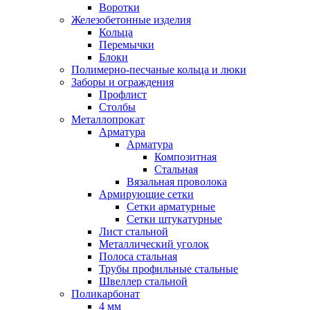
Воротки
Железобетонные изделия
Кольца
Перемычки
Блоки
Полимерно-песчаные кольца и люки
Заборы и ограждения
Профлист
Столбы
Металлопрокат
Арматура
Арматура
Композитная
Стальная
Вязальная проволока
Армирующие сетки
Сетки арматурные
Сетки штукатурные
Лист стальной
Металлический уголок
Полоса стальная
Трубы профильные стальные
Швеллер стальной
Поликарбонат
4 мм