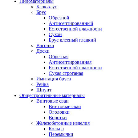
Пиломатериалы
Блок-хаус
Брус
Обрезной
Антисептированный
Естественной влажности
Сухой
Брус клееный гладкий
Вагонка
Доски
Обрезная
Антисептированная
Естественной влажности
Сухая строганая
Имитация бруса
Рейка
Шпунт
Общестроительные материалы
Винтовые сваи
Винтовые сваи
Оголовки
Воротки
Железобетонные изделия
Кольца
Перемычки