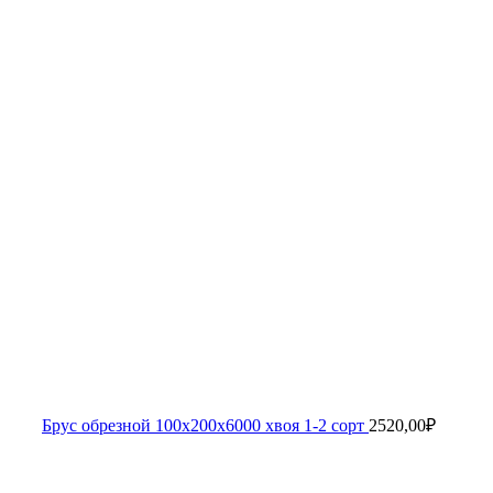
Брус обрезной 100х200х6000 хвоя 1-2 сорт
2520,00
₽