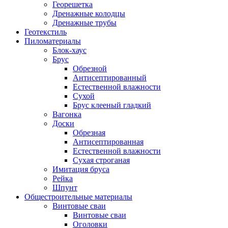
Георешетка
Дренажные колодцы
Дренажные трубы
Геотекстиль
Пиломатериалы
Блок-хаус
Брус
Обрезной
Антисептированный
Естественной влажности
Сухой
Брус клееный гладкий
Вагонка
Доски
Обрезная
Антисептированная
Естественной влажности
Сухая строганая
Имитация бруса
Рейка
Шпунт
Общестроительные материалы
Винтовые сваи
Винтовые сваи
Оголовки