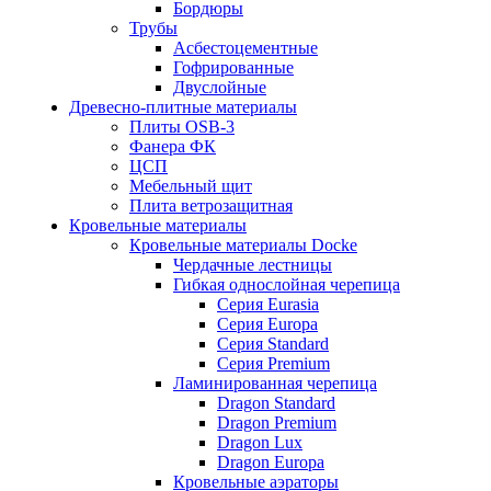
Бордюры
Трубы
Асбестоцементные
Гофрированные
Двуслойные
Древесно-плитные материалы
Плиты OSB-3
Фанера ФК
ЦСП
Мебельный щит
Плита ветрозащитная
Кровельные материалы
Кровельные материалы Docke
Чердачные лестницы
Гибкая однослойная черепица
Серия Eurasia
Серия Europa
Серия Standard
Серия Premium
Ламинированная черепица
Dragon Standard
Dragon Premium
Dragon Lux
Dragon Europa
Кровельные аэраторы