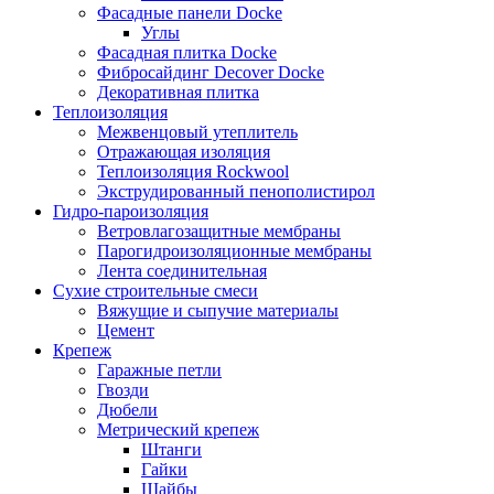
Фасадные панели Docke
Углы
Фасадная плитка Docke
Фибросайдинг Decover Docke
Декоративная плитка
Теплоизоляция
Межвенцовый утеплитель
Отражающая изоляция
Теплоизоляция Rockwool
Экструдированный пенополистирол
Гидро-пароизоляция
Ветровлагозащитные мембраны
Парогидроизоляционные мембраны
Лента соединительная
Сухие строительные смеси
Вяжущие и сыпучие материалы
Цемент
Крепеж
Гаражные петли
Гвозди
Дюбели
Метрический крепеж
Штанги
Гайки
Шайбы