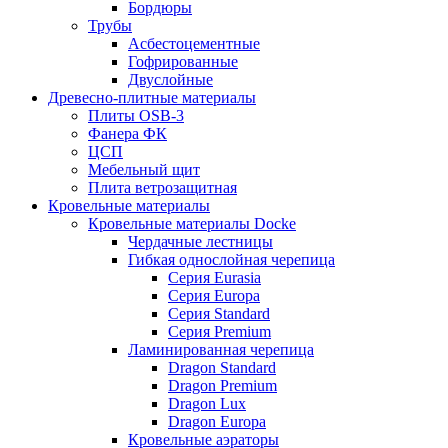
Бордюры
Трубы
Асбестоцементные
Гофрированные
Двуслойные
Древесно-плитные материалы
Плиты OSB-3
Фанера ФК
ЦСП
Мебельный щит
Плита ветрозащитная
Кровельные материалы
Кровельные материалы Docke
Чердачные лестницы
Гибкая однослойная черепица
Серия Eurasia
Серия Europa
Серия Standard
Серия Premium
Ламинированная черепица
Dragon Standard
Dragon Premium
Dragon Lux
Dragon Europa
Кровельные аэраторы