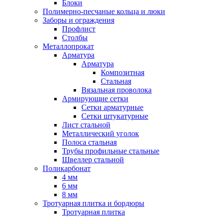
Блоки
Полимерно-песчаные кольца и люки
Заборы и ограждения
Профлист
Столбы
Металлопрокат
Арматура
Арматура
Композитная
Стальная
Вязальная проволока
Армирующие сетки
Сетки арматурные
Сетки штукатурные
Лист стальной
Металлический уголок
Полоса стальная
Трубы профильные стальные
Швеллер стальной
Поликарбонат
4 мм
6 мм
8 мм
Тротуарная плитка и бордюры
Тротуарная плитка