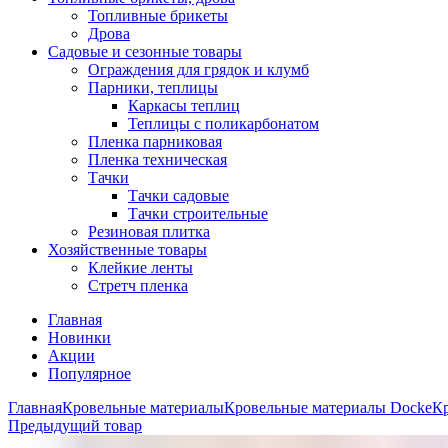
Топливные брикеты
Дрова
Садовые и сезонные товары
Ограждения для грядок и клумб
Парники, теплицы
Каркасы теплиц
Теплицы с поликарбонатом
Пленка парниковая
Пленка техническая
Тачки
Тачки садовые
Тачки строительные
Резиновая плитка
Хозяйственные товары
Клейкие ленты
Стретч пленка
Главная
Новинки
Акции
Популярное
Главная
Кровельные материалы
Кровельные материалы Docke
Кр
Предыдущий товар