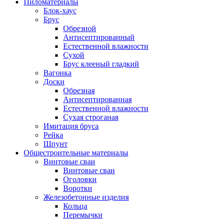
Пиломатериалы
Блок-хаус
Брус
Обрезной
Антисептированный
Естественной влажности
Сухой
Брус клееный гладкий
Вагонка
Доски
Обрезная
Антисептированная
Естественной влажности
Сухая строганая
Имитация бруса
Рейка
Шпунт
Общестроительные материалы
Винтовые сваи
Винтовые сваи
Оголовки
Воротки
Железобетонные изделия
Кольца
Перемычки