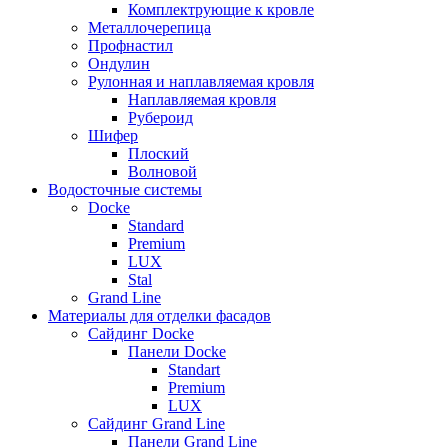
Комплектрующие к кровле
Металлочерепица
Профнастил
Ондулин
Рулонная и наплавляемая кровля
Наплавляемая кровля
Рубероид
Шифер
Плоский
Волновой
Водосточные системы
Docke
Standard
Premium
LUX
Stal
Grand Line
Материалы для отделки фасадов
Сайдинг Docke
Панели Docke
Standart
Premium
LUX
Сайдинг Grand Line
Панели Grand Line