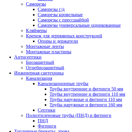
Саморезы
Саморезы г/д
Саморезы кровельные
Саморезы с прессшайбой
Саморезы универсальные оцинкованные
Кляймеры
Крепеж для деревянных конструкций
Опоры и держатели
Монтажные ленты
Монтажные пластины
Антисептики
Биозащитный
Огнебиозащитный
Инженерная сантехника
Канализация
Канализационные трубы
Трубы внутренние и фитинги 50 мм
Трубы внутренние и фитинги 110 мм
Трубы наружные и фитинги 110 мм
Трубы наружные и фитинги 160 мм
Септики
Полиэтиленовые трубы (ПНД) и фитинги
ПНД
Фитинги
Топливные брикеты, дрова