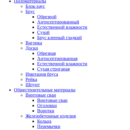
Пиломатериалы
Блок-хаус
Брус
Обрезной
Антисептированный
Естественной влажности
Сухой
Брус клееный гладкий
Вагонка
Доски
Обрезная
Антисептированная
Естественной влажности
Сухая строганая
Имитация бруса
Рейка
Шпунт
Общестроительные материалы
Винтовые сваи
Винтовые сваи
Оголовки
Воротки
Железобетонные изделия
Кольца
Перемычки