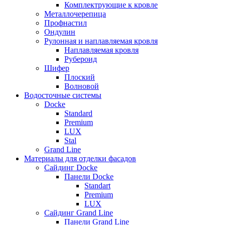
Комплектрующие к кровле
Металлочерепица
Профнастил
Ондулин
Рулонная и наплавляемая кровля
Наплавляемая кровля
Рубероид
Шифер
Плоский
Волновой
Водосточные системы
Docke
Standard
Premium
LUX
Stal
Grand Line
Материалы для отделки фасадов
Сайдинг Docke
Панели Docke
Standart
Premium
LUX
Сайдинг Grand Line
Панели Grand Line