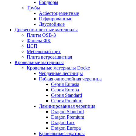
Бордюры
Трубы
Асбестоцементные
Гофрированные
Двуслойные
Древесно-плитные материалы
Плиты OSB-3
Фанера ФК
ЦСП
Мебельный щит
Плита ветрозащитная
Кровельные материалы
Кровельные материалы Docke
Чердачные лестницы
Гибкая однослойная черепица
Серия Eurasia
Серия Europa
Серия Standard
Серия Premium
Ламинированная черепица
Dragon Standard
Dragon Premium
Dragon Lux
Dragon Europa
Кровельные аэраторы