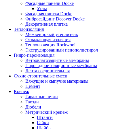
Фасадные панели Docke
Углы
Фасадная плитка Docke
Фибросайдинг Decover Docke
Декоративная плитка
Теплоизоляция
Межвенцовый утеплитель
Отражающая изоляция
Теплоизоляция Rockwool
Экструдированный пенополистирол
Гидро-пароизоляция
Ветровлагозащитные мембраны
Парогидроизоляционные мембраны
Лента соединительная
Сухие строительные смеси
Вяжущие и сыпучие материалы
Цемент
Крепеж
Гаражные петли
Гвозди
Дюбели
Метрический крепеж
Штанги
Гайки
Шайбы