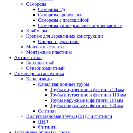
Саморезы
Саморезы г/д
Саморезы кровельные
Саморезы с прессшайбой
Саморезы универсальные оцинкованные
Кляймеры
Крепеж для деревянных конструкций
Опоры и держатели
Монтажные ленты
Монтажные пластины
Антисептики
Биозащитный
Огнебиозащитный
Инженерная сантехника
Канализация
Канализационные трубы
Трубы внутренние и фитинги 50 мм
Трубы внутренние и фитинги 110 мм
Трубы наружные и фитинги 110 мм
Трубы наружные и фитинги 160 мм
Септики
Полиэтиленовые трубы (ПНД) и фитинги
ПНД
Фитинги
Топливные брикеты, дрова