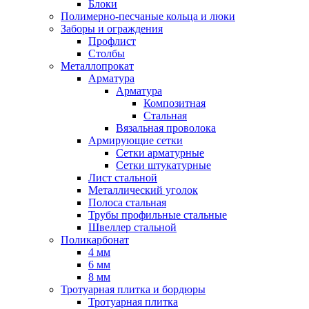
Блоки
Полимерно-песчаные кольца и люки
Заборы и ограждения
Профлист
Столбы
Металлопрокат
Арматура
Арматура
Композитная
Стальная
Вязальная проволока
Армирующие сетки
Сетки арматурные
Сетки штукатурные
Лист стальной
Металлический уголок
Полоса стальная
Трубы профильные стальные
Швеллер стальной
Поликарбонат
4 мм
6 мм
8 мм
Тротуарная плитка и бордюры
Тротуарная плитка